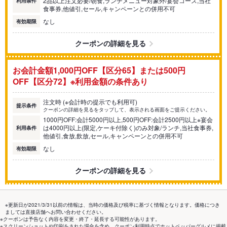
2品以上注文必要/朝食,ランチメニュー対象外/宴会コース,当社
利用条件
食事券,他値引,セール,キャンペーンとの併用不可
なし
有効期限
クーポンの詳細を見る
お会計金額1,000円OFF【区分65】または500円
OFF【区分72】※利用金額の条件あり
注文時 (※会計時の提示でも利用可)
提示条件
クーポンの詳細を見るをタップして、表示される画面をご提示ください。
1000円OFF:会計5000円以上,500円OFF:会計2500円以上※宴会
は4000円以上(限定,ケーキ付除く)のみ対象/ランチ,当社食事券,
利用条件
他値引,食放,飲放,セール,キャンペーンとの併用不可
なし
有効期限
クーポンの詳細を見る
※更新日が2021/3/31以前の情報は、当時の価格及び税率に基づく情報となります。価格につき
ましては直接店舗へお問い合わせください。
※クーポンは予告なく内容を変更・終了・延長する可能性があります。
※スクリーンショットや印刷をされた場合を含め、クーポン利用時点でホットペッパーグルメに掲載