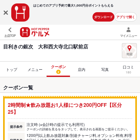
はじめてのアプリ予約で最大
1,000円分ポイントもらえる
ダウンロード
アプリで開く
お店TOP
マイメニュー
目利きの銀次 大和西大寺北口駅前店
クーポン
口コミ
トップ
メニュー
店内
写真
2
180
クーポン一覧
2時間制★飲み放題お1人様につき200円OFF【区分
25】
注文時 (※会計時の提示でも利用可)
提示条件
クーポンの詳細を見るをタップして、表示される画面をご提示ください。
1200円以上飲み放題対象/別途チャージ料,オプション料有,料理