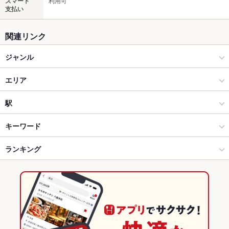
スマート
利用可
支払い
関連リンク
ジャンル
居酒屋
エリア
和風
大和西大寺
駅
奈良市 × 居酒屋
大和西大寺 × 居酒屋
大和西大寺駅
キーワード
奈良市 × 和風
大和西大寺 × 和風
ランキング
からあげ
お茶漬け
焼きとん
炉ばた焼き・炙り焼き
モツ煮込み
ウニ料理
エビ料理
カニ料理
刺身
あん肝
フライドポテト
大和西大寺駅 × 居酒屋
奈良
奈良のグルメランキング
ウインナー
ふぐ・てっちり
海鮮丼
ちらし寿司
なめろう
焼きそば
大和西大寺駅 × 和風
奈良 × 居酒屋
奈良の居酒屋ランキング
カシラ
ステーキ
餃子
ジンギスカン
パフェ
いくら丼
奈良 × 和風
奈良市のグルメランキング