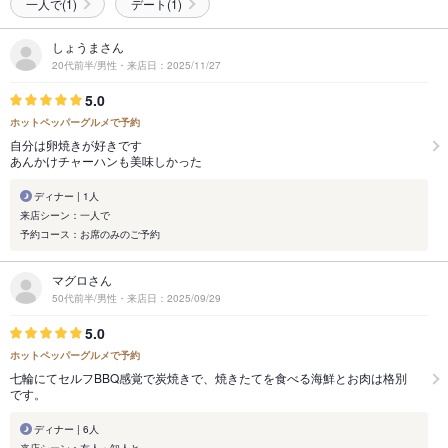
一人で(1)
デート(1)
しょうまさん
20代前半/男性・来店日：2025/11/27
5.0
ホットペッパーグルメで予約
自分は卵焼きが好きです
あんかけチャーハンも美味しかった
ディナー | 1人
来店シーン：一人で
予約コース：お席のみのご予約
マグロさん
50代前半/男性・来店日：2025/09/29
5.0
ホットペッパーグルメで予約
七輪にてセルフBBQ感覚で炭焼きで、焼きたてを食べる海鮮とお肉は格別
です。
ディナー | 6人