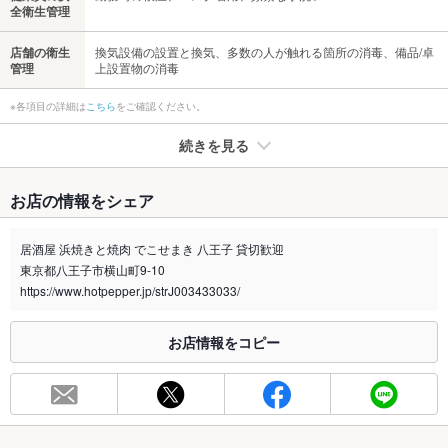
全衛生管理
店舗の衛生
換気設備の設置と換気、多数の人が触れる箇所の消毒、備品/卓
管理
上設置物の消毒
※各項目の詳細は
こちら
をご確認ください。
続きを見る
たばこ
お店の情報をシェア
禁煙・喫煙
全席禁煙
ご迷惑をお掛け致しますが、お店の外でお願い致します。
居酒屋 浜焼きと焼肉 でこせまき 八王子 貸切歓迎
東京都八王子市横山町9-10
喫煙専用室
なし
https://www.hotpepper.jp/strJ003433033/
※2020年4月1日～受動喫煙対策に関する法律が施行されています。正しい情報はお店へお問い
合わせください。
お店情報をコピー
お席
総席数
16席
最大宴会収
20人