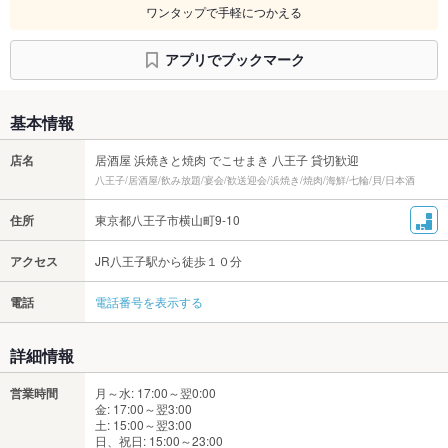
ワンタップで手軽につかえる
アプリでブックマーク
基本情報
店名
居酒屋 浜焼きと焼肉 でこせまき 八王子 貸切歓迎
八王子/居酒屋/飲み放題/宴会/歓送迎会/浜焼き/焼肉/海鮮/七輪/貝/日本酒
住所
東京都八王子市横山町9-10
アクセス
JR八王子駅から徒歩１０分
電話
電話番号を表示する
詳細情報
営業時間
月～水: 17:00～翌0:00
金: 17:00～翌3:00
土: 15:00～翌3:00
日、祝日: 15:00～23:00