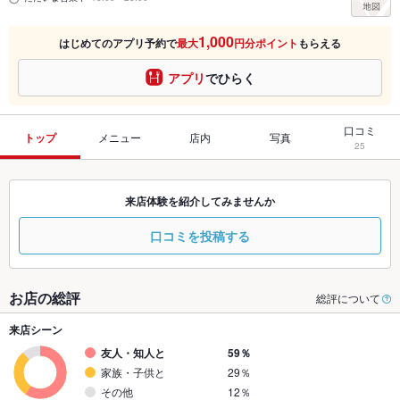
1,000
はじめてのアプリ予約で
最大
円分ポイント
もらえる
アプリ
でひらく
口コミ
トップ
メニュー
店内
写真
25
来店体験を紹介してみませんか
口コミを投稿する
お店の総評
総評について
来店シーン
友人・知人と
59％
家族・子供と
29％
その他
12％