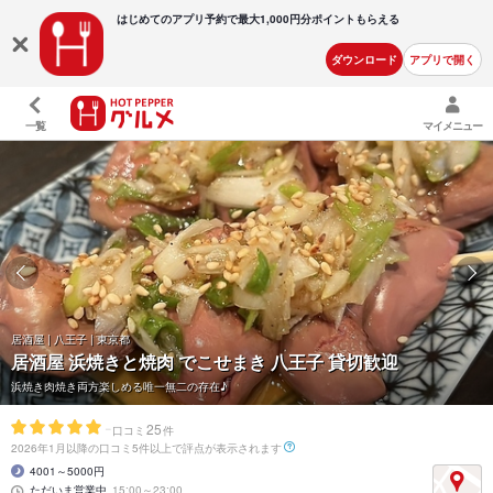
はじめてのアプリ予約で最大
1,000円分ポイントもらえる
ダウンロード
アプリで開く
一覧
マイメニュー
居酒屋 | 八王子 | 東京都
居酒屋 浜焼きと焼肉 でこせまき 八王子 貸切歓迎
浜焼き肉焼き両方楽しめる唯一無二の存在♪
-
25
口コミ
件
2026年1月以降の口コミ5件以上で評点が表示されます
4001～5000円
ただいま営業中
15:00～23:00