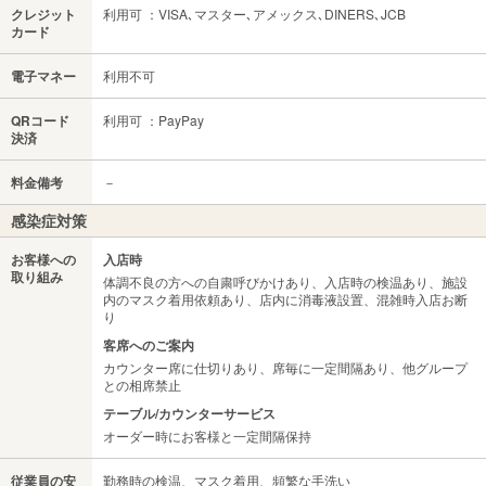
クレジット
利用可 ：VISA､マスター､アメックス､DINERS､JCB
カード
電子マネー
利用不可
QRコード
利用可 ：PayPay
決済
料金備考
－
感染症対策
お客様への
入店時
取り組み
体調不良の方への自粛呼びかけあり、入店時の検温あり、施設
内のマスク着用依頼あり、店内に消毒液設置、混雑時入店お断
り
客席へのご案内
カウンター席に仕切りあり、席毎に一定間隔あり、他グループ
との相席禁止
テーブル/カウンターサービス
オーダー時にお客様と一定間隔保持
従業員の安
勤務時の検温、マスク着用、頻繁な手洗い