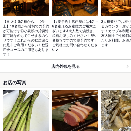
【日-木】8名様から、【金-
【※要予約】店内奥には4名～
2人横並びでお座
土】10名様から貸切での予約
6名座れるお座敷のご用意ご
るカウンター席が
が可能です◎小規模の貸切対
ざいます♪大人数で浜焼き、
す！カップル利用
応可能なのもでこせまきのウ
焼肉お楽しみください！早い
友人同士で七輪目
リです！これからの歓送迎会
者勝ちですので要予約です！
たりお料理、お酒
に是非ご利用ください！歓送
ご気軽にお問い合わせくださ
ます！
迎会コースのご用意もありま
い♪
す！
店内外観を見る
お店の写真