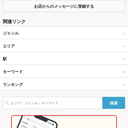
容人数
お店からのメッセージに登録する
個室
なし
関連リンク
座敷
あり
ジャンル
掘りごたつ
なし
居酒屋
エリア
カウンター
あり
和風
八王子
駅
ソファー
なし
八王子・立川 × 居酒屋
八王子 × 居酒屋
京王八王子駅
キーワード
テラス席
あり
貸切
貸切不可 ：ご相談ください
八王子・立川 × 和風
八王子 × 和風
八王子駅
ランキング
卵焼き
からあげ
塩辛
エビ料理
カキ料理・オイスター
刺身
設備
フライドポテト
ソーセージ
海鮮丼
天ぷら
焼きそば
鴨肉
八王子駅 × 居酒屋
東京
東京のグルメランキング
検索
Wi-Fi
あり
チャーハン
牛タン
デザート
八王子駅 × 和風
東京 × 居酒屋
東京の居酒屋ランキング
バリアフリ
なし
ー
東京 × 和風
八王子・立川のグルメランキング