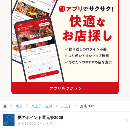
駐車場
なし ：コインパーキングがすぐ近くにございます。
八王子・立川の居酒屋ランキング
その他設備
－
八王子のグルメランキング
その他
八王子の居酒屋ランキング
飲み放題
あり
食べ放題
なし
お酒
焼酎充実、日本酒充実
お子様連れ
お子様連れOK
ウェディン
－
グパーティ
ー二次会
お祝い・サ
可
東京
八王子・立川
八王子
お店TOP
プライズ対
応
夏のポイント還元祭2026
最大15,000ポイント還元
備考
－