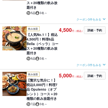
ス＋20種類の飲み放
題付き
5品
3名～
クーポン3件をみる
4,500
飲み放題
詳細・予約
円（税込）
【人気No.1！】税込
4,500円！料理6品
Bella（ベッラ）コー
ス＋20種類の飲み放
題付き
6品
3名～
クーポン3件をみる
5,000
飲み放題
詳細・予約
円（税込）
【贅沢な気分に！】
税込5,000円！料理7
品 Opulento（オプ
レント）コース＋20
種類の飲み放題付き
7品
3名～