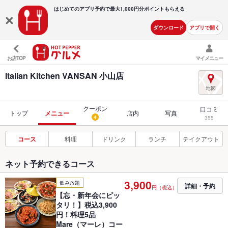
はじめてのアプリ予約で最大
1,000円分ポイントもらえる
ダウンロード
アプリで開く
お店TOP
マイメニュー
Italian Kitchen VANSAN 小山店
クーポン
口コミ
トップ
メニュー
店内
写真
4
355
コース
料理
ドリンク
ランチ
テイクアウト
ネット予約できるコース
3,900
飲み放題
詳細・予約
円（税込）
【忘・新年会にピッ
タリ！】税込3,900
円！料理5品
Mare（マーレ）コー