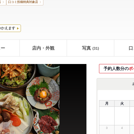
店
口コミ投稿特典対象店
つかえます
ュー
店内・外観
写真
口
(31)
予約人数分の
ポ
月
火
3
4