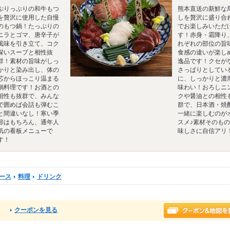
ぷりっぷりの和牛もつ
熊本直送の新鮮な
を贅沢に使用した自慢
しを贅沢に盛り合
のもつ鍋！たっぷりの
でお楽しみいただ
ニラとゴマ、唐辛子が
す！赤身・霜降り
風味を引き立て、コク
れぞれの部位の旨
深いスープと相性抜
食感の違いが楽し
群！素材の旨味がしっ
逸品です！クセが
かりと染み出し、体の
さっぱりとしてい
芯からほっこり温まる
に、しっかりと濃
鍋料理です！お酒との
味わい！おろしニ
相性も抜群で、みんな
クや醤油との相性
で囲めば会話も弾むこ
群で、日本酒・焼
と間違いなし！寒い季
一緒に楽しむのが
節はもちろん、通年人
スメ♪素材そのも
気の看板メニューで
味しさに自信アリ
す！
ース
料理
ドリンク
クーポンを見る
る