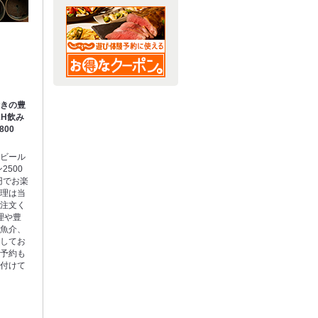
付きの豊
2H飲み
800
ービール
2500
円でお楽
料理は当
ご注文く
理や豊
な魚介、
意してお
日予約も
受付けて