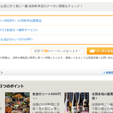
お店に行く前に一藤 浜松町本店のクーポン情報をチェック！
付⇒3000円！※20時半以降限定
約で1名様分⇒無料サービス♪
お会計から⇒10％OFF♪
全部で
5枚
のクーポンがあります！
31以前の情報は、当時の価格及び税率に基づく情報となります。価格につきましては直接店舗へお問い合
飲放付コース4000円
全国各地の厳選
～♪
酒！
席
自慢の九州料理に舌
全国各地より厳
で
鼓！見た目にも美し
て取り揃えた地
町
い料理が宴の席に華
多数！定番の銘