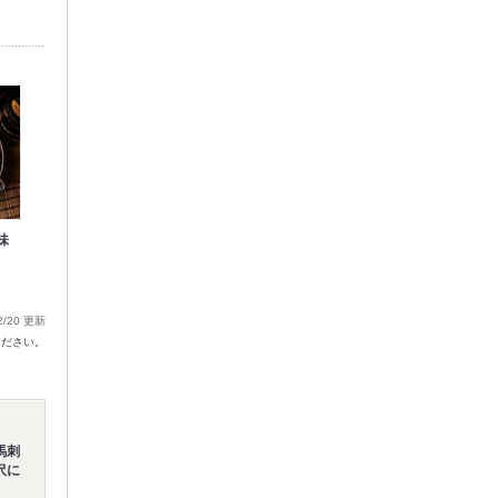
味
2/20 更新
ください。
馬刺
沢に