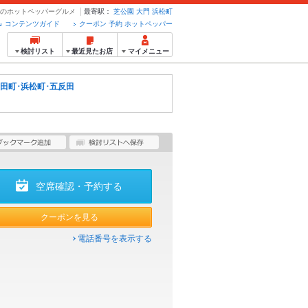
予約のホットペッパーグルメ
最寄駅：
芝公園
大門
浜松町
コンテンツガイド
クーポン 予約 ホットペッパー
検討リスト
最近見たお店
マイメニュー
･田町･浜松町･五反田
空席確認・予約する
クーポンを見る
電話番号を表示する