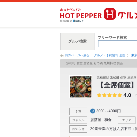
フリーワード検索
グルメ検索
前のページへ戻る
グルメ・予約情報 全国
東
浜松町 個室 居酒屋 もつ鍋 九州料理 宴会
浜松町駅 浜松町 個室 居酒屋
【全席個室】
4.0
口
3001～4000円
予算
居酒屋
和食
ジャンル
エリア
20歳未満の方は入店不可（
お知らせ