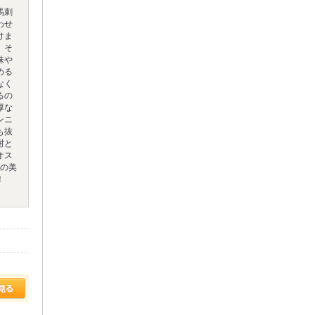
馬刺
わせ
けま
、そ
味や
める
なく
るの
厚な
ンニ
も抜
酎と
オス
のの美
！