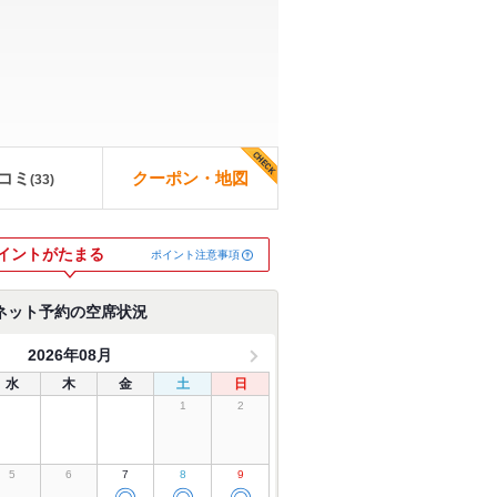
コミ
クーポン・地図
(
33
)
イントがたまる
ポイント注意事項
ネット予約の空席状況
2026年08月
水
木
金
土
日
1
2
5
6
7
8
9