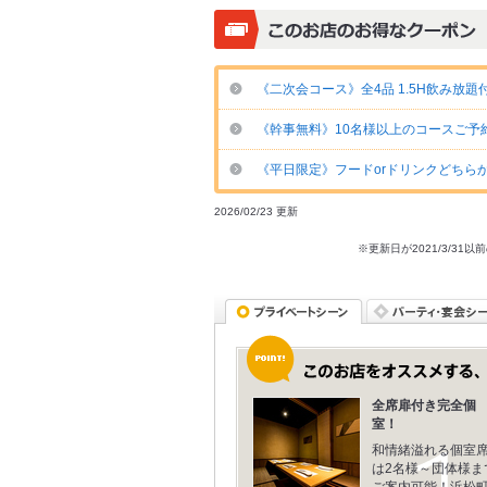
《二次会コース》全4品 1.5H飲み放題
《幹事無料》10名様以上のコースご予
《平日限定》フードorドリンクどちらか
2026/02/23 更新
※更新日が2021/3/
全席扉付き完全個
室！
和情緒溢れる個室
は2名様～団体様ま
ご案内可能！浜松