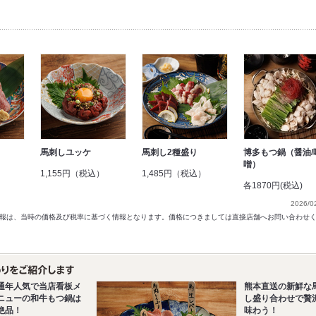
馬刺しユッケ
馬刺し2種盛り
博多もつ鍋（醤油/
噌）
）
1,155円（税込）
1,485円（税込）
各1870円(税込)
2026/0
以前の情報は、当時の価格及び税率に基づく情報となります。価格につきましては直接店舗へお問い合わせ
通年人気で当店看板メ
熊本直送の新鮮な
ニューの和牛もつ鍋は
し盛り合わせで贅
絶品！
味わう！