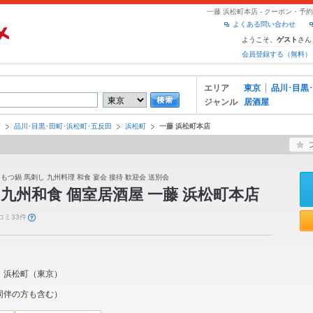
一藤 浜松町本店 - クーポン・
よくある問い合わせ
ようこそ、
さん
ゲスト
会員登録する（無料）
エリア
東京
品川･目黒
ジャンル
居酒屋
京
品川･目黒･田町･浜松町･五反田
浜松町
一藤 浜松町本店
 もつ鍋 馬刺し 九州料理 和食 宴会 接待 歓迎会 送別会
九州和食 個室居酒屋 一藤 浜松町本店
コミ33件
浜松町
（
東京
）
同伴の方も含む）