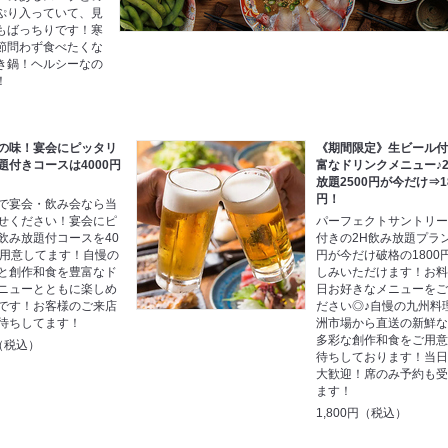
ぷり入っていて、見
もばっちりです！寒
節問わず食べたくな
き鍋！ヘルシーなの
！
の味！宴会にピッタリ
《期間限定》生ビール
題付きコースは4000円
富なドリンクメニュー♪
放題2500円が今だけ⇒1
円！
で宴会・飲み会なら当
せください！宴会にピ
パーフェクトサントリ
飲み放題付コースを40
付きの2H飲み放題プラン
ご用意してます！自慢の
円が今だけ破格の1800
と創作和食を豊富なド
しみいただけます！お
ニューとともに楽しめ
日お好きなメニューを
です！お客様のご来店
ださい◎♪自慢の九州料
待ちしてます！
洲市場から直送の新鮮
多彩な創作和食をご用
円（税込）
待ちしております！当
大歓迎！席のみ予約も
ます！
1,800円（税込）