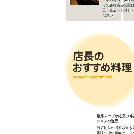
での各種宴会の際
是非当店へお越し
ださい！
濃厚スープが絶品の博
ススメの逸品！
当店拘りの博多水炊き
旨味の濃い鶏肉は、コ