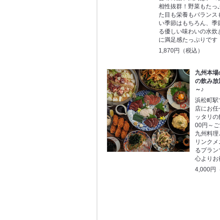
相性抜群！野菜もたっ
た目も栄養もバランス
い季節はもちろん、季
る優しい味わいの水炊
に満足感たっぷりです
1,870円（税込）
九州本場
の飲み放
～♪
浜松町駅
店にお任
ッタリの
00円～
九州料理
リンクメ
るプラン
心よりお
4,000