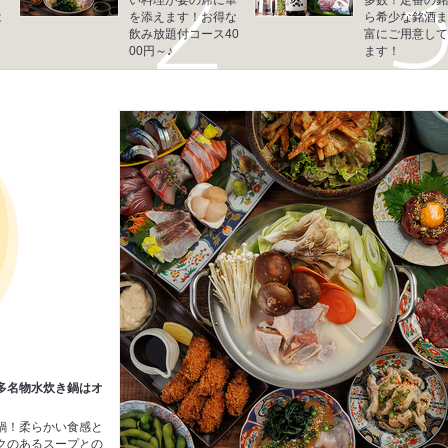
は
を添えます！お得な
ら希少な銘酒ま
く
飲み放題付コース40
富にご用意して
00円～♪
ます！
多名物水炊き鍋はオ
鍋！柔らかい食感と
クのあるスープとの