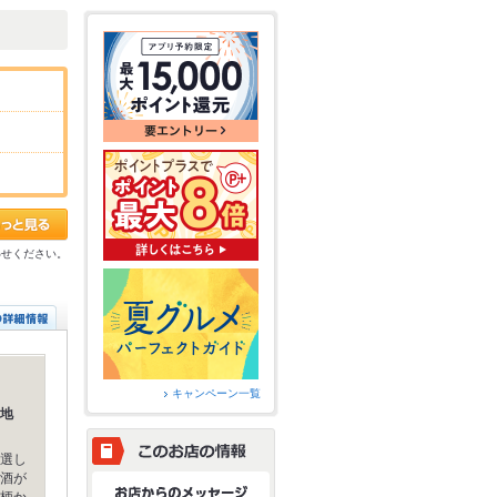
わせください。
キャンペーン一覧
地
選し
酒が
柄か