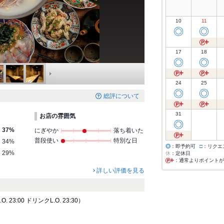
10
11
◎
◎
17
18
◎
◎
24
25
◎
◎
総評について
31
お店の雰囲気
◎
37%
にぎやか
落ち着いた
普段使い
特別な日
34%
◎
：即予約可
□
：リクエ
29%
休
：定休日
：通常よりポイントが
詳しい評価を見る
 23:00 ドリンクL.O. 23:30）