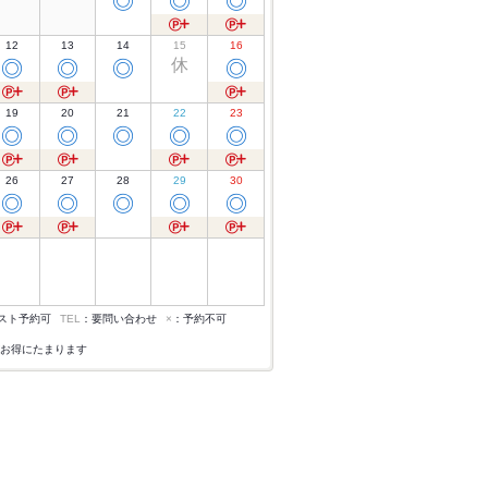
◎
◎
◎
12
13
14
15
16
休
◎
◎
◎
◎
19
20
21
22
23
◎
◎
◎
◎
◎
26
27
28
29
30
◎
◎
◎
◎
◎
スト予約可
TEL
：要問い合わせ
×
：予約不可
お得にたまります