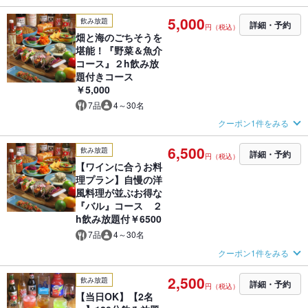
5,000
飲み放題
詳細・予約
円（税込）
畑と海のごちそうを
堪能！『野菜＆魚介
コース』２h飲み放
題付きコース
￥5,000
7品
4～30名
クーポン1件をみる
6,500
飲み放題
詳細・予約
円（税込）
【ワインに合うお料
理プラン】自慢の洋
風料理が並ぶお得な
『バル』コース ２
h飲み放題付￥6500
7品
4～30名
クーポン1件をみる
2,500
飲み放題
詳細・予約
円（税込）
【当日OK】【2名