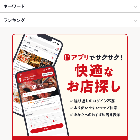
笑ウ酒ニハ福来ル
所沢 × 居酒屋
所沢駅 × 居酒屋
所沢駅
キーワード
所沢 × 洋・和洋・各国料理・その他
所沢駅 × 洋・和洋・各国料理・その他
西所沢駅
ランキング
エビ料理
フライドポテト
焼きそば
ステーキ
ハンバーグ
パスタ
生パスタ
ケーキ
アヒージョ
生ハム
所沢駅 × 居酒屋
埼玉
埼玉のグルメランキング
所沢駅 × 洋・和洋・各国料理・その他
埼玉 × 居酒屋
埼玉の居酒屋ランキング
埼玉 × 洋・和洋・各国料理・その他
所沢のグルメランキング
所沢の居酒屋ランキング
所沢駅のグルメランキング
所沢駅の居酒屋ランキング