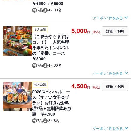
￥6500→￥5500
7品
4～30名
クーポン1件をみる
5,000
飲み放題
詳細・予約
円（税込）
【ご宴会ならまずは
コレ！】 人気料理
を集めたトンボバル
の『定番』コース
￥5000
7品
4～30名
クーポン1件をみる
4,500
飲み放題
詳細・予約
円（税込）
2026スぺシャルコー
ス【すごい女子会プ
ラン】お好きなお料
理7品＋無制限飲み放
題 ￥4,500
7品
2～8名
クーポン1件をみる