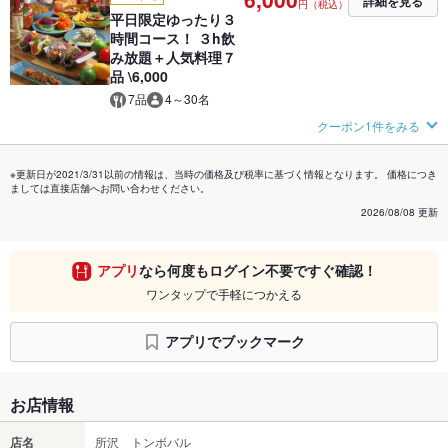
詳細を見る
円（税込）
平日限定ゆったり３
時間コース！ ３h飲
み放題＋人気料理７
品 \6,000
7品
4～30名
クーポン1件をみる
※更新日が2021/3/31以前の情報は、当時の価格及び税率に基づく情報となります。 価格につき
ましては直接店舗へお問い合わせください。
2026/08/08 更新
アプリ
なら何度もログイン不要ですぐ確認！
ワンタップで手軽につかえる
アプリでブックマーク
お店情報
店名
所沢 トンボバル