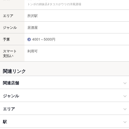
トンボの姉妹店♪タコスがウリの洋風酒場
エリア
所沢駅
ジャンル
居酒屋
予算
4001～5000円
スマート
利用可
支払い
関連リンク
関連店舗
新所沢イザカヤTOMBO
ジャンル
酒場ハイカラトンボ
居酒屋
エリア
ハイコロトンボ 新所沢店
洋・和洋・各国料理・その他
所沢駅
駅