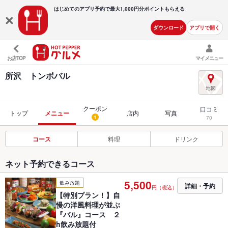
はじめてのアプリ予約で最大
1,000円分ポイントもらえる
ダウンロード
アプリで開く
お店TOP
マイメニュー
所沢 トンボバル
クーポン
口コミ
トップ
メニュー
店内
写真
1
70
コース
料理
ドリンク
ネット予約できるコース
5,500
飲み放題
詳細・予約
円（税込）
【特別プラン！】自
慢の洋風料理が並ぶ
『バル』コース ２
h飲み放題付