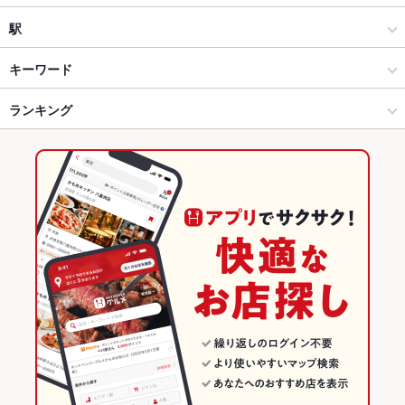
和風
福島駅
駅
福島市 × 居酒屋
福島駅 × 居酒屋
福島駅
キーワード
福島市 × 和風
福島駅 × 和風
ランキング
卵焼き
手羽先
からあげ
お茶漬け
塩辛
炉ばた焼き・炙り焼き
ウニ料理
カキ料理・オイスター
刺身
にんにく料理
フライドポテト
福島駅 × 居酒屋
福島駅 × 和食
福島のグルメランキング
しゃぶしゃぶ
すき焼き
うどん
天ぷら
焼きそば
チャンポン
福島駅 × 和風
福島駅 × 焼き鳥・鶏料理
福島の居酒屋ランキング
炭火焼き鳥
レバー
つくね
地鶏
もつ鍋
キムチ鍋
ちゃんこ鍋
和食
福島
福島市のグルメランキング
炭火焼
牛タン
デザート
馬肉
肉寿司
焼き鳥丼
明太もつ鍋
焼き鳥・鶏料理
福島 × 居酒屋
福島市の居酒屋ランキング
福島市 × 和食
福島 × 和風
福島駅のグルメランキング
福島市 × 焼き鳥・鶏料理
福島 × 和食
福島駅の居酒屋ランキング
福島駅 × 和食
福島 × 焼き鳥・鶏料理