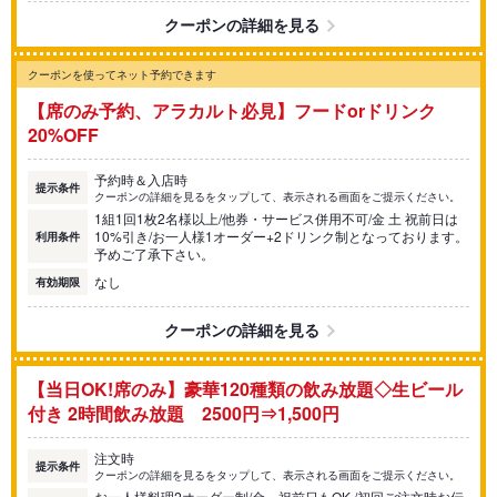
クーポンの詳細を見る
クーポンを使ってネット予約できます
【席のみ予約、アラカルト必見】フードorドリンク
20%OFF
予約時＆入店時
提示条件
クーポンの詳細を見るをタップして、表示される画面をご提示ください。
1組1回1枚2名様以上/他券・サービス併用不可/金 土 祝前日は
10%引き/お一人様1オーダー+2ドリンク制となっております。
利用条件
予めご了承下さい。
なし
有効期限
クーポンの詳細を見る
【当日OK!席のみ】豪華120種類の飲み放題◇生ビール
付き 2時間飲み放題 2500円⇒1,500円
注文時
提示条件
クーポンの詳細を見るをタップして、表示される画面をご提示ください。
お一人様料理2オーダー制/金、祝前日もOK./初回ご注文時お伝