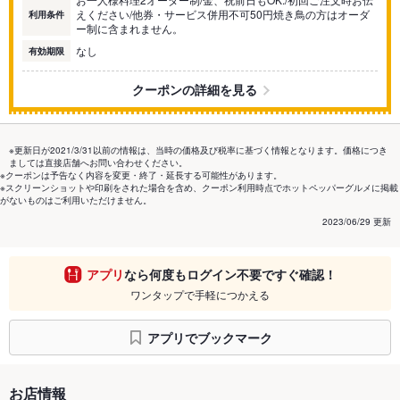
えください/他券・サービス併用不可50円焼き鳥の方はオーダ
利用条件
ー制に含まれません。
なし
有効期限
クーポンの詳細を見る
※更新日が2021/3/31以前の情報は、当時の価格及び税率に基づく情報となります。価格につき
ましては直接店舗へお問い合わせください。
※クーポンは予告なく内容を変更・終了・延長する可能性があります。
※スクリーンショットや印刷をされた場合を含め、クーポン利用時点でホットペッパーグルメに掲載
がないものはご利用いただけません。
2023/06/29 更新
アプリ
なら何度もログイン不要ですぐ確認！
ワンタップで手軽につかえる
アプリでブックマーク
お店情報