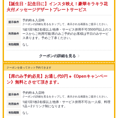
【誕生日・記念日に】インスタ映え！豪華キラキラ花
火付メッセージデザートプレートサービス
予約時＆入店時
提示条件
クーポンの詳細を見るをタップして、表示される画面をご提示ください。
1組1回1枚2名様以上/他券・サービス併用不可/3500円以上のコ
ースからご利用可能/席のみご予約のお客様は平日のみサービ
利用条件
ス承ります。予めご了承ください。
なし
有効期限
クーポンの詳細を見る
クーポンを使ってネット予約できます
【席のみ予約必見】お通し代0円 ※《Openキャンペー
ン》無料とさせて頂きます。
予約時＆入店時
提示条件
クーポンの詳細を見るをタップして、表示される画面をご提示ください。
1組1回1枚2名様以上/他券・サービス併用不可/お一人様、料理
利用条件
1品＋2ドリンク制になります。
なし
有効期限