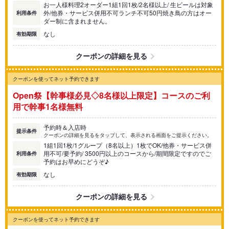
お一人様料理2オーダー1組1回1枚/2名様以上/ 生ビールは対象
外/他券・サービス併用不可ランチ不可50円焼き鳥の方はオー
利用条件
ダー制に含まれません。
なし
有効期限
クーポンの詳細を見る
クーポンを使ってネット予約できます
Open祭【幹事様必見◇8名様以上限定】コースのご利
用で幹事1名様無料
予約時＆入店時
提示条件
クーポンの詳細を見るをタップして、表示される画面をご提示ください。
1組1回1枚/1グループ（8名以上）1枚でOK/他券・サービス併
用不可/要予約/ 3500円以上のコースから/期間限定ですのでご
利用条件
予約はお早めにどうぞ♪
なし
有効期限
クーポンの詳細を見る
クーポンを使ってネット予約できます