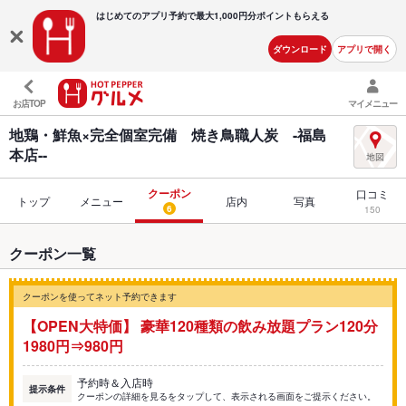
はじめてのアプリ予約で最大
1,000円分ポイントもらえる
ダウンロード
アプリで開く
お店TOP
マイメニュー
地鶏・鮮魚×完全個室完備 焼き鳥職人炭 -福島
本店--
クーポン
口コミ
トップ
メニュー
店内
写真
6
150
クーポン一覧
クーポンを使ってネット予約できます
【OPEN大特価】 豪華120種類の飲み放題プラン120分
1980円⇒980円
予約時＆入店時
提示条件
クーポンの詳細を見るをタップして、表示される画面をご提示ください。