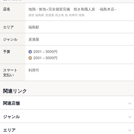
店名
地鶏・鮮魚×完全個室完備 焼き鳥職人炭 -福島本店--
個室 福島駅 居酒屋 焼き鳥 魚 肉寿司 焼鳥
エリア
福島駅
ジャンル
居酒屋
予算
2001～3000円
2001～3000円
スマート
利用可
支払い
関連リンク
関連店舗
焼き鳥職人
ジャンル
居酒屋
エリア