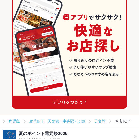
飲み放題
あり ：お得な単品飲み放題は980円からご用意しております。
和食
鹿児島
鹿児島市 天文館・中央駅・ふ頭のグルメランキング
食べ放題
なし ：食べ放題は御座いません。
焼き鳥・鶏料理
鹿児島 × 居酒屋
鹿児島市 天文館・中央駅・ふ頭の居酒屋ランキング
お酒
カクテル充実、焼酎充実
鹿児島市 天文館・中央駅・ふ頭 × 和食
鹿児島 × 創作
天文館のグルメランキング
お子様連れ
お子様連れ不可
鹿児島市 天文館・中央駅・ふ頭 × 焼き鳥・鶏料理
鹿児島 × 和食
天文館の居酒屋ランキング
ウェディン
2次会、貸切などご要望があれば気軽にお問合せ下さいませ。
グパーティ
天文館通駅 × 和食
鹿児島 × 焼き鳥・鶏料理
ー二次会
天文館通駅 × 焼き鳥・鶏料理
お祝い・サ
可
プライズ対
応
備考
その他ご要望は気軽にご相談下さいませ。
鹿児島
鹿児島市 天文館・中央駅・ふ頭
天文館
お店TOP
夏のポイント還元祭2026