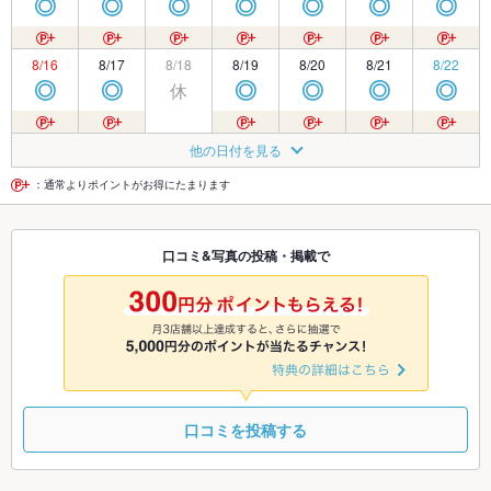
◎
◎
◎
◎
◎
◎
◎
8/16
8/17
8/18
8/19
8/20
8/21
8/22
休
◎
◎
◎
◎
◎
◎
8/23
8/24
8/25
8/26
8/27
8/28
8/29
他の日付を見る
◎
◎
◎
◎
◎
◎
◎
：通常よりポイントがお得にたまります
8/30
8/31
9/1
9/2
9/3
9/4
9/5
口コミ&写真の投稿・掲載で
◎
◎
◎
◎
◎
◎
◎
9/6
9/7
9/8
9/9
9/10
9/11
9/12
◎
◎
◎
◎
◎
◎
◎
口コミを投稿する