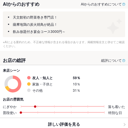
AIからのおすすめ
AIからのおすすめについて
天文館初の野菜巻き専門店！
薩摩地鶏の炭火焼鳥が絶品！
飲み放題付き宴会コース3000円～
※AIによる要約のため、不正確な情報が含まれる場合があります。掲載情報全文と併せてご確認
ください。
お店の総評
総評について
来店シーン
友人・知人と
59％
家族・子供と
10％
その他
31％
お店の雰囲気
にぎやか
落ち着いた
普段使い
特別な日
詳しい評価を見る