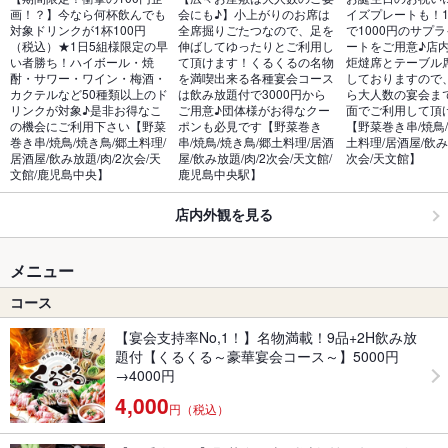
画！？】今なら何杯飲んでも
会にも♪】小上がりのお席は
イズプレートも！1
対象ドリンクが1杯100円
全席掘りごたつなので、足を
で1000円のサプ
（税込）★1日5組様限定の早
伸ばしてゆったりとご利用し
ートをご用意♪店
い者勝ち！ハイボール・焼
て頂けます！くるくるの名物
炬燵席とテーブル
酎・サワー・ワイン・梅酒・
を満喫出来る各種宴会コース
しておりますので
カクテルなど50種類以上のド
は飲み放題付で3000円から
ら大人数の宴会ま
リンクが対象♪是非お得なこ
ご用意♪団体様がお得なクー
面でご利用して頂
の機会にご利用下さい【野菜
ポンも必見です【野菜巻き
【野菜巻き串/焼鳥/
巻き串/焼鳥/焼き鳥/郷土料理/
串/焼鳥/焼き鳥/郷土料理/居酒
土料理/居酒屋/飲み
居酒屋/飲み放題/肉/2次会/天
屋/飲み放題/肉/2次会/天文館/
次会/天文館】
文館/鹿児島中央】
鹿児島中央駅】
店内外観を見る
メニュー
コース
【宴会支持率No,1！】名物満載！9品+2H飲み放
題付【くるくる～豪華宴会コース～】5000円
→4000円
4,000
円（税込）