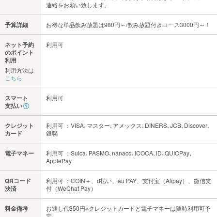
連絡をお願い致します。
予算詳細
お得な単品飲み放題は980円～/飲み放題付きコース3000円～！
ネット予約
利用可
のポイント
利用
利用方法は
こちら
スマート
利用可
支払い
クレジット
利用可 ：VISA､マスター､アメックス､DINERS､JCB､Discover､
カード
銀聯
電子マネー
利用可 ：Suica､PASMO､nanaco､ICOCA､iD､QUICPay､
ApplePay
QRコード
利用可 ：COIN＋、d払い、au PAY、支付宝（Alipay）、微信支
決済
付（WeChat Pay）
料金備考
お通し代350円※クレジットカードと電子マネーは随時利用可予
定