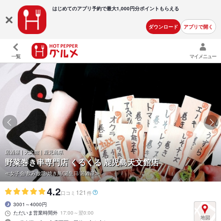
はじめてのアプリ予約で最大
1,000円分ポイントもらえる
ダウンロード
アプリで開く
一覧
マイメニュー
居酒屋 | 天文館 | 鹿児島県
野菜巻き串専門店 くるくる 鹿児島天文館店
≪女子会/飲み放題/焼き鳥/誕生日/居酒屋≫
4.2
121
口コミ
件
3001～4000円
ただいま営業時間外
17:00～翌0:00