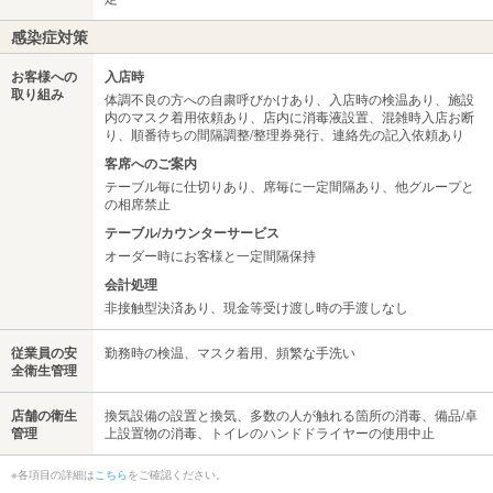
感染症対策
お客様への
入店時
取り組み
体調不良の方への自粛呼びかけあり、入店時の検温あり、施設
内のマスク着用依頼あり、店内に消毒液設置、混雑時入店お断
り、順番待ちの間隔調整/整理券発行、連絡先の記入依頼あり
客席へのご案内
テーブル毎に仕切りあり、席毎に一定間隔あり、他グループと
の相席禁止
テーブル/カウンターサービス
オーダー時にお客様と一定間隔保持
会計処理
非接触型決済あり、現金等受け渡し時の手渡しなし
従業員の安
勤務時の検温、マスク着用、頻繁な手洗い
全衛生管理
店舗の衛生
換気設備の設置と換気、多数の人が触れる箇所の消毒、備品/卓
管理
上設置物の消毒、トイレのハンドドライヤーの使用中止
※各項目の詳細は
こちら
をご確認ください。