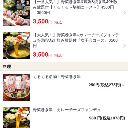
【一番人気！】野菜巻き串&鶏刺&焼き鳥♪2H飲
み放題付【くるくる～堪能コース～】4500円
→3500円
3,500
円（税込）
【大人気！】野菜巻き串×カレーチーズフォンデ
ュを満喫♪2H飲み放題付『女子会コース』3500
円
3,500
円（税込）
料理
くるくる名物！野菜巻き串
250円(税込275円)～
野菜巻き串 カレーチーズフォンデュ
980 円(税込1078円)