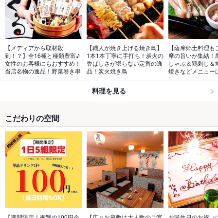
【メディアから取材殺
【職人が焼き上げる焼き鳥】
【薩摩郷土料理も
到！？】全16種と種類豊富♪
1本1本丁寧に手打ち！炭火の
摩の旨いが集結！
女性のお客様にもおすすめ！
香ばしさが堪らない定番の逸
しゃぶ＆鶏刺し＆
当店名物の逸品！野菜巻き串
品！炭火焼き鳥
焼きなどメニュー
料理を見る
こだわりの空間
【期間限定！衝撃の100円企
【広々お座敷は大人数のご宴
お誕生日のお祝い