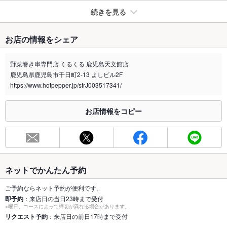
続きを見る
たばこ
お店の情報をシェア
禁煙・喫煙
全席喫煙可
全席喫煙可能にてご利用して頂けます。
野菜巻き串専門店 くるくる 鹿児島天文館店
鹿児島県鹿児島市千日町2-13 よしビル2F
喫煙専用室
なし
https://www.hotpepper.jp/strJ003517341/
※2020年4月1日～受動喫煙対策に関する法律が施行されています。正しい情報はお店へお問い
合わせください。
お店情報をコピー
お席
総席数
50席(テーブル席、堀り炬燵席をご用意。)
最大宴会収
50人(掘り炬燵席は貸切で最大30名様までご利用可能)
容人数
ネットでかんたん予約
個室
なし
ご予約ならネット予約が便利です。
即予約
：来店日の当日23時まで受付
※曜日、コースによって締切が異なる場合があります。
座敷
なし
リクエスト予約
：来店日の前日17時まで受付