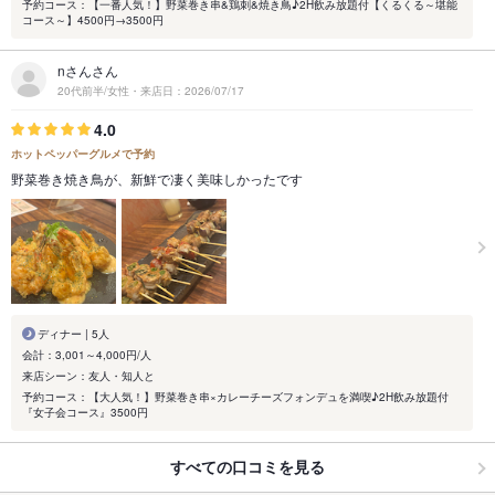
予約コース：【一番人気！】野菜巻き串&鶏刺&焼き鳥♪2H飲み放題付【くるくる～堪能
コース～】4500円→3500円
nさんさん
20代前半/女性・来店日：2026/07/17
4.0
ホットペッパーグルメで予約
野菜巻き焼き鳥が、新鮮で凄く美味しかったです
ディナー | 5人
会計：3,001～4,000円/人
来店シーン：友人・知人と
予約コース：【大人気！】野菜巻き串×カレーチーズフォンデュを満喫♪2H飲み放題付
『女子会コース』3500円
すべての口コミを見る