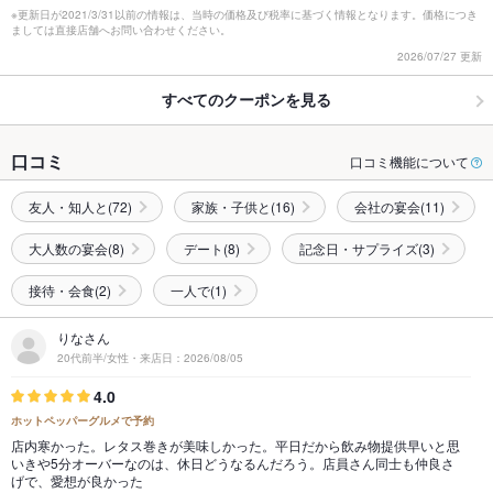
※更新日が2021/3/31以前の情報は、当時の価格及び税率に基づく情報となります。価格につき
ましては直接店舗へお問い合わせください。
2026/07/27 更新
すべてのクーポンを見る
口コミ
口コミ機能について
友人・知人と(72)
家族・子供と(16)
会社の宴会(11)
大人数の宴会(8)
デート(8)
記念日・サプライズ(3)
接待・会食(2)
一人で(1)
りなさん
20代前半/女性・来店日：2026/08/05
4.0
ホットペッパーグルメで予約
店内寒かった。レタス巻きが美味しかった。平日だから飲み物提供早いと思
いきや5分オーバーなのは、休日どうなるんだろう。店員さん同士も仲良さ
げで、愛想が良かった