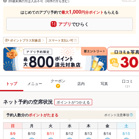
20歳未満の方は入店不可（同伴の方も含む）
1,000
はじめてのアプリ予約で
最大
円分ポイント
もらえる
アプリ
でひらく
ポイントプラス
対象店
スマート支払い可
クーポン
口コミ
トップ
メニュー
店内
写真
7
121
ネット予約の空席状況
ポイントがつかえる
予約人数分の
ポイントがたまる
ポイント注意事項
日
月
火
水
木
金
土
8/9
8/10
8/11
8/12
8/13
8/14
8/15