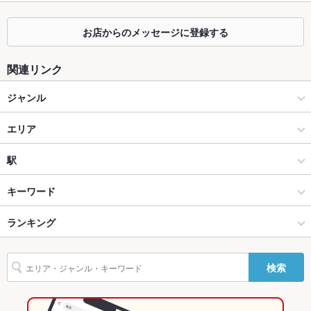
掘りごたつ
あり
カウンター
なし
お店からのメッセージに登録する
ソファー
なし
関連リンク
テラス席
なし
ジャンル
貸切
貸切可 ：貸切のご要望はお問合せ下さいませ。
居酒屋
エリア
設備
創作
天文館
駅
Wi-Fi
あり
鹿児島市 天文館・中央駅・ふ頭 × 居酒屋
天文館 × 居酒屋
鹿児島駅
キーワード
バリアフリ
なし
ー
鹿児島市 天文館・中央駅・ふ頭 × 創作
天文館 × 創作
鹿児島中央駅
ランキング
からあげ
お茶漬け
エビ料理
フライドポテト
しゃぶしゃぶ
焼きそば
駐車場
なし
炭火焼き鳥
つくね
地鶏
鶏皮
もつ鍋
ちゃんこ鍋
ステーキ
天文館通駅 × 居酒屋
天文館 × 和食
天文館通駅
鹿児島のグルメランキング
その他設備
－
検索
鴨肉
餃子
チャーハン
炭火焼
牛タン
ケーキ
チーズフォンデュ
天文館通駅 × 創作
天文館 × 焼き鳥・鶏料理
鹿児島の居酒屋ランキング
その他
生ハム
揚げ餃子