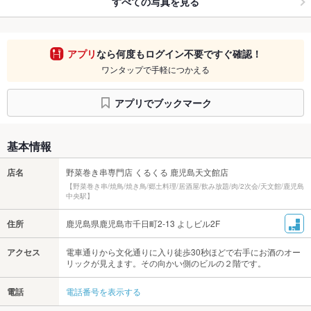
すべての写真を見る
アプリ
なら何度もログイン不要ですぐ確認！
ワンタップで手軽につかえる
アプリでブックマーク
基本情報
店名
野菜巻き串専門店 くるくる 鹿児島天文館店
【野菜巻き串/焼鳥/焼き鳥/郷土料理/居酒屋/飲み放題/肉/2次会/天文館/鹿児島
中央駅】
住所
鹿児島県鹿児島市千日町2-13 よしビル2F
アクセス
電車通りから文化通りに入り徒歩30秒ほどで右手にお酒のオー
リックが見えます。その向かい側のビルの２階です。
電話
電話番号を表示する