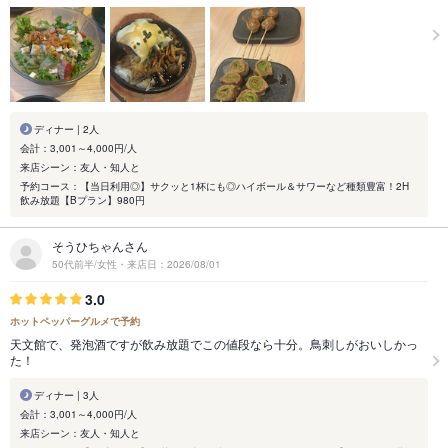
ディナー | 2人
会計：3,001～4,000円/人
来店シーン：友人・知人と
予約コース：【当日利用◎】サクッと1杯にも◎ハイボール＆サワーなど種類豊富！2H
飲み放題【Bプラン】980円
そうひちゃんさん
50代前半/女性・来店日：2026/08/01
3.0
ホットペッパーグルメで予約
天文館で、発泡酒ですが飲み放題でこの値段なら十分。鳥刺しがおいしかっ
た！
ディナー | 3人
会計：3,001～4,000円/人
来店シーン：友人・知人と