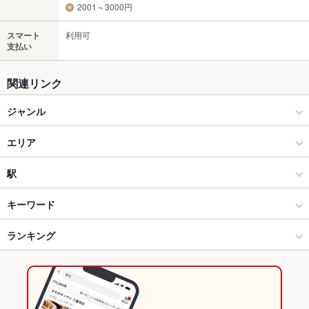
2001～3000円
スマート
利用可
支払い
関連リンク
ジャンル
居酒屋
エリア
和風
岡崎
駅
安城・刈谷・岡崎・知立・蒲郡 × 居酒屋
岡崎 × 居酒屋
東岡崎駅
キーワード
安城・刈谷・岡崎・知立・蒲郡 × 和風
岡崎 × 和風
ランキング
手羽先
からあげ
お茶漬け
エビ料理
フライドポテト
焼きそば
つくね
もつ鍋
水炊き
ステーキ
餃子
麻婆豆腐
ジンギスカン
東岡崎駅 × 居酒屋
岡崎 × ダイニングバー・バル
愛知のグルメランキング
ハラミステーキ
東岡崎駅 × 和風
岡崎 × 和風・創作
愛知の居酒屋ランキング