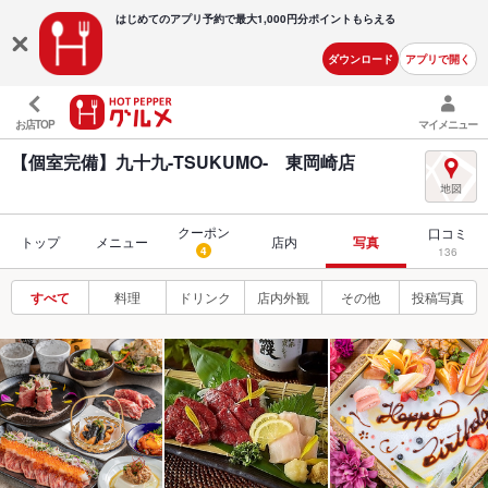
はじめてのアプリ予約で最大
1,000円分ポイントもらえる
ダウンロード
アプリで開く
お店TOP
マイメニュー
【個室完備】九十九-TSUKUMO- 東岡崎店
クーポン
口コミ
トップ
メニュー
店内
写真
4
136
すべて
料理
ドリンク
店内外観
その他
投稿写真