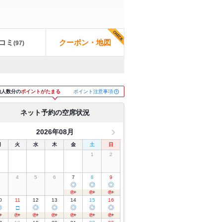
コミ
クーポン・地図
(
97
)
ポイント注意事項
約人数分の
ポイントがたまる
ネット予約の空席状況
2026年08月
月
火
水
木
金
土
日
1
2
3
4
5
6
7
8
9
◎
◎
◎
0
11
12
13
14
15
16
◎
□
◎
◎
◎
◎
◎