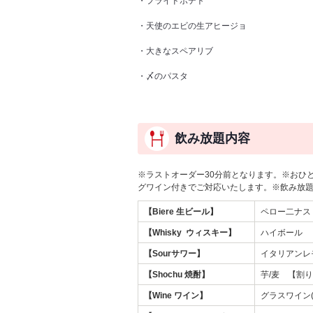
・フライドポテト
・天使のエビの生アヒージョ
・大きなスペアリブ
・〆のパスタ
飲み放題内容
※ラストオーダー30分前となります。※おひ
グワイン付きでご対応いたします。※飲み放
【Biere 生ビール】
ペロー二ナス
【Whisky ウィスキー】
ハイボール
【Sourサワー】
イタリアンレ
【Shochu 焼酎】
芋/麦 【割
【Wine ワイン】
グラスワイン(