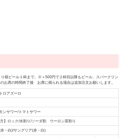
とり様ビール１杯まで。※＋500円で２杯目以降もビール、スパークリン
題のお席の時間終了後 お席に残られる場合は追加注文お願いします。
トロアズーロ
モンサワー/トマトサワー
り方】ロック/水割り/ソーダ割 ウーロン茶割り
赤・白)/サングリア(赤・白)