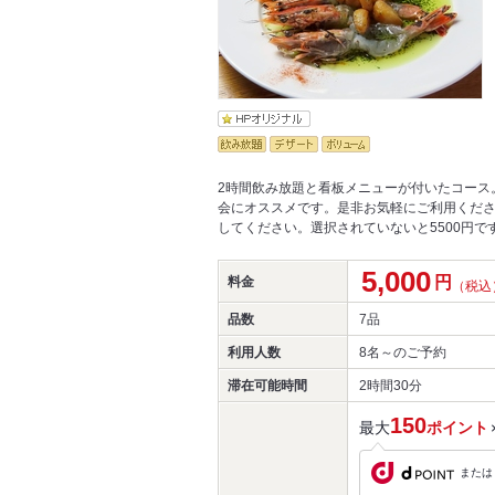
2時間飲み放題と看板メニューが付いたコース
会にオススメです。是非お気軽にご利用くだ
してください。選択されていないと5500円で
5,000
円
料金
（税込
品数
7品
利用人数
8名～
のご予約
滞在可能時間
2時間30分
150
最大
ポイント
または