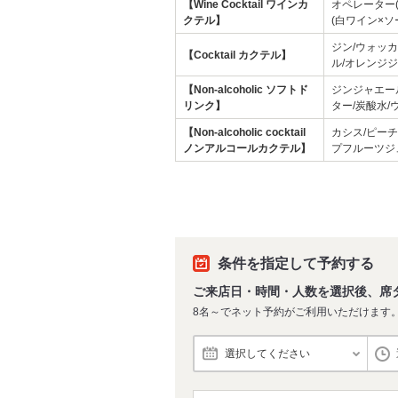
【Wine Cocktail ワインカ
オペレーター(
クテル】
(白ワイン×ソ
ジン/ウォッカ
【Cocktail カクテル】
ル/オレンジ
【Non-alcoholic ソフトド
ジンジャエー
リンク】
ター/炭酸水/
【Non-alcoholic cocktail
カシス/ピー
ノンアルコールカクテル】
プフルーツジ
条件を指定して予約する
ご来店日・時間・人数を選択後、席
8名～でネット予約がご利用いただけます
選択してください