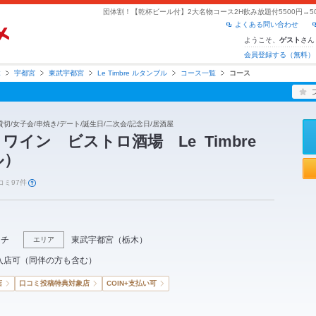
よくある問い合わせ
ようこそ、
さん
ゲスト
会員登録する（無料）
木
宇都宮
東武宇都宮
Le Timbre ルタンブル
コース一覧
コース
切/女子会/串焼き/デート/誕生日/二次会/記念日/居酒屋
ワイン ビストロ酒場 Le Timbre
ル）
コミ97件
ンチ
東武宇都宮
（
栃木
）
エリア
入店可（同伴の方も含む）
店
口コミ投稿特典対象店
COIN+支払い可