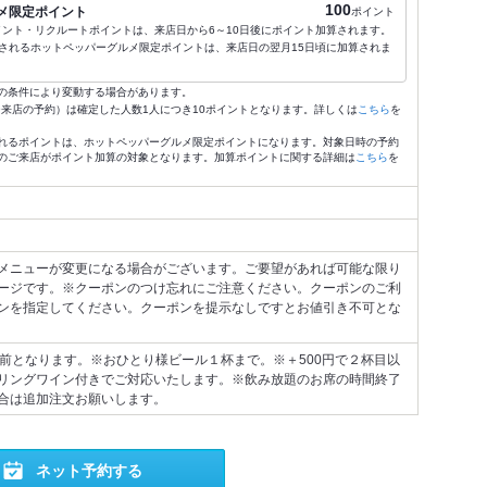
100
メ限定ポイント
ポイント
ポイント・リクルートポイントは、来店日から6～10日後にポイント加算されます。
されるホットペッパーグルメ限定ポイントは、来店日の翌月15日頃に加算されま
の条件により変動する場合があります。
4:59来店の予約）は確定した人数1人につき10ポイントとなります。詳しくは
こちら
を
れるポイントは、ホットペッパーグルメ限定ポイントになります。対象日時の予約
のご来店がポイント加算の対象となります。加算ポイントに関する詳細は
こちら
を
メニューが変更になる場合がございます。ご要望があれば可能な限り
ージです。※クーポンのつけ忘れにご注意ください。クーポンのご利
ンを指定してください。クーポンを提示なしですとお値引き不可とな
分前となります。※おひとり様ビール１杯まで。※＋500円で２杯目以
リングワイン付きでご対応いたします。※飲み放題のお席の時間終了
合は追加注文お願いします。
ネット予約する