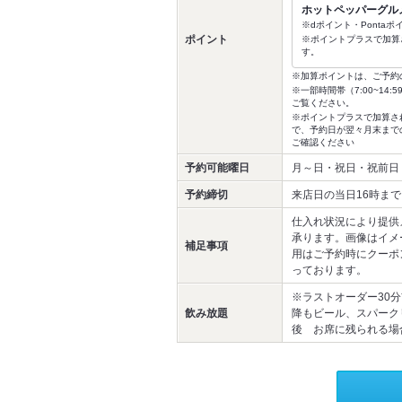
ホットペッパーグル
※dポイント・Ponta
ポイント
※ポイントプラスで加算
す。
※加算ポイントは、ご予約
※一部時間帯（7:00~1
ご覧ください。
※ポイントプラスで加算さ
で、予約日が翌々月末まで
ご確認ください
予約可能曜日
月～日・祝日・祝前日
予約締切
来店日の当日16時まで
仕入れ状況により提供
承ります。画像はイメ
補足事項
用はご予約時にクーポ
っております。
※ラストオーダー30
飲み放題
降もビール、スパーク
後 お席に残られる場