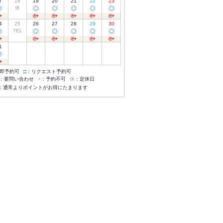
7
18
19
20
21
22
23
◎
休
◎
◎
◎
◎
◎
4
25
26
27
28
29
30
◎
TEL
◎
◎
◎
◎
◎
1
◎
即予約可
□
：リクエスト予約可
：要問い合わせ
×
：予約不可
休
：定休日
：通常よりポイントがお得にたまります