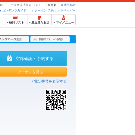
団体割！【乾杯ビール付】2大名物コース2H飲み放題付5500円→5000円 ＊現金決済限定 | Le Timbre ルタンブル - クーポン・予約のホットペッパーグルメ
最寄駅：
東武宇都宮
コンテンツガイド
クーポン 予約 ホットペッパー
検討リスト
最近見たお店
マイメニュー
空席確認・予約する
クーポンを見る
電話番号を表示する