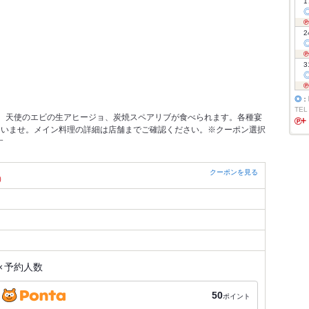
1
2
3
◎
：
TEL
。天使のエビの生アヒージョ、炭焼スペアリブが食べられます。各種宴
さいませ。メイン料理の詳細は店舗までご確認ください。※クーポン選択
す
クーポンを見る
）
×
予約人数
50
ポイント