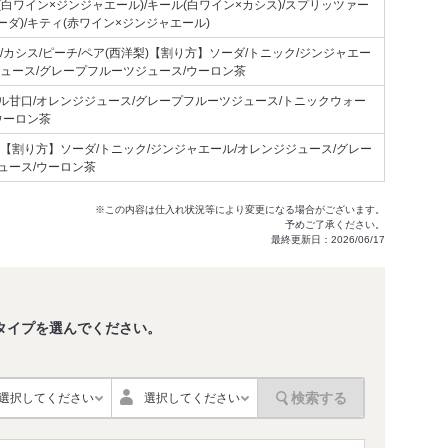
白ワイン×ジンジャエール)/キール(白ワイン×カシス)/スプリッツァー
ーダ)/キティ(赤ワイン×ジンジャエール)
/カシス/ピーチ/ペア(西洋梨)【割り方】ソーダ/トニック/ジンジャエー
ジュース/グレープフルーツジュース/ウーロン茶
ル甘口/オレンジジュース/グレープフルーツジュース/トニックウォー
ウーロン茶
チ【割り方】ソーダ/トニック/ジンジャエール/オレンジジュース/グレー
ュース/ウーロン茶
※この内容は仕入れ状況等により変更になる場合がございます。
予めご了承ください。
最終更新日：2026/06/17
タイプを選んでください。
。
検索する
選択してください
選択してください