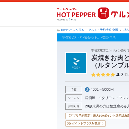
前のページへ戻る
グルメ・予約情報 全国
栃
宇都宮ビストロ×宴会×お祝い×喫煙×串焼
宇都宮駅西口/オリオン通り/貸
炭焼きお肉と
（ルタンブ
4.7
口
4001～5000円
予算
居酒屋
イタリアン・フレ
ジャンル
20歳未満の方は禁煙席のみ
お知らせ
【アプリ予約限定】最大800ポイント還元対象
ポイントプラス対象店