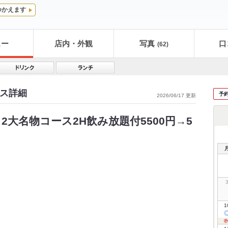
つかえます
ュー
店内・外観
写真
口
(62)
ース詳細
予
2026/06/17 更新
大名物コース2H飲み放題付5500円→5
1