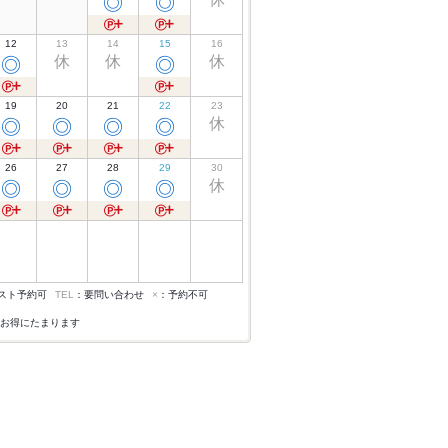
◎
◎
12
13
14
15
16
休
休
休
◎
◎
19
20
21
22
23
休
◎
◎
◎
◎
26
27
28
29
30
休
◎
◎
◎
◎
スト予約可
TEL
：要問い合わせ
×
：予約不可
お得にたまります