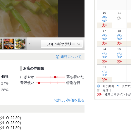
10
11
休
◎
17
18
◎
◎
24
25
◎
◎
総評について
31
お店の雰囲気
◎
45%
にぎやか
落ち着いた
普段使い
特別な日
27%
◎
：即予約可
□
：リクエ
28%
休
：定休日
：通常よりポイントが
詳しい評価を見る
クL.O. 22:30）
クL.O. 23:00）
クL.O. 21:30）