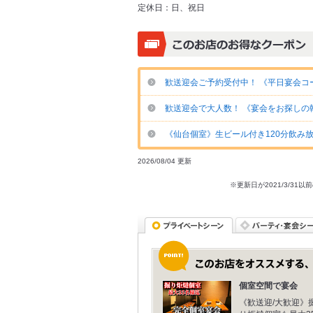
定休日：
日、祝日
歓送迎会ご予約受付中！ 《平日宴会コー
歓送迎会で大人数！ 《宴会をお探しの
《仙台個室》生ビール付き120分飲み放
2026/08/04 更新
※更新日が2021/3/
個室空間で宴会
《歓送迎/大歓迎》