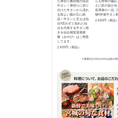
た厚切り雅自慢の仙台
らも特有の歯応
牛タン！厚切りに切り
さに匠の技が光
分けた牛タンから流れ
長渾身の一品《
る程よい脂が正に絶
物!!伊達牛タン
品！牛タンと言えば仙
2,420円（税込
台!!言わずと知れた仙
台を代表する牛タン焼
きを仙台個室居酒屋
雅（みやび）はご用意
してます。
2,420円（税込）
※更新日が2021/3/31