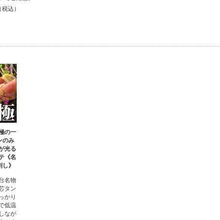
円（税込）
極の一
ンのみ
が光る
テ《名
刺し》
台名物
芯タン
っかり
で低温
しなが