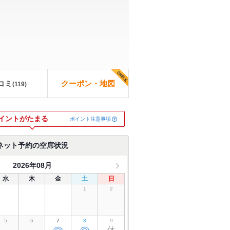
コミ
クーポン・地図
(
119
)
イントがたまる
ポイント注意事項
ネット予約の空席状況
2026年08月
水
木
金
土
日
1
2
5
6
7
8
9
休