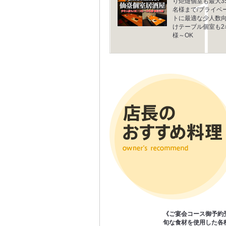
り炬燵個室も最大3
名様まで/プライベ
トに最適な少人数
けテーブル個室も2
様～OK
《ご宴会コース御予約
旬な食材を使用した各種