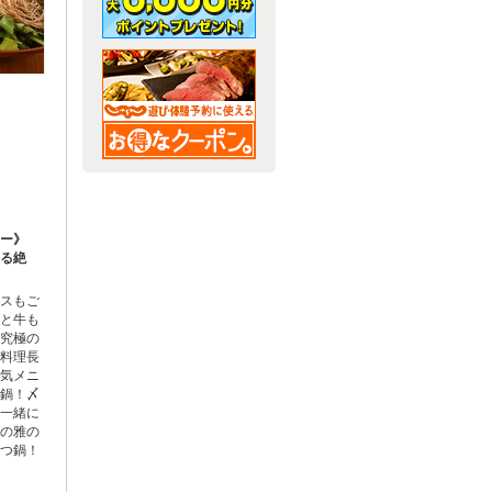
ュー》
創る絶
ースもご
味と牛も
む究極の
！料理長
人気メニ
つ鍋！〆
と一緒に
しの雅の
もつ鍋！