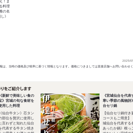
え！ま
る料理
雅の名
刺し》
）
2025/0
以前の情報は、当時の価格及び税率に基づく情報となります。価格につきましては直接店舗へお問い合わせ
《新鮮で美味しい食の
《宮城仙台を代表
宝》宮城の旬な食材を
寒い季節の風物詩
使用した料理
台セリ鍋
《仙台牛タン》芯タン
【仙台セリ鍋付き
の部位を贅沢に使用し
コースもご用意】
た言わずと知れた仙台
城仙台を代表する
を代表する牛タン焼き
あったか鍋》根っ