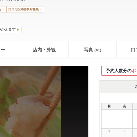
店
口コミ投稿特典対象店
つかえます
ュー
店内・外観
写真
口
(41)
予約人数分の
ポ
月
火
3
4