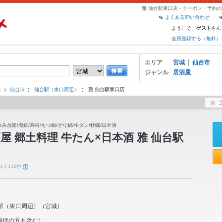
雅 仙台駅東口店 - クーポン・予
よくある問い合わせ
ようこそ、
さん
ゲスト
会員登録する（無料）
エリア
宮城
仙台市
ジャンル
居酒屋
城
仙台市
仙台駅（東口周辺）
雅 仙台駅東口店
飲み放題/海鮮/寿司/もつ鍋/せり鍋/牛タン/牡蠣/日本酒
屋 郷土料理 牛たん×日本酒 雅 仙台駅
コミ119件
駅（東口周辺）
（
宮城
）
同伴の方も含む）