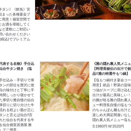
牛タン》《鮮魚》宮
詰まった各種宴会プ
)ご用意！個室空間で
とお酒を堪能してく
など柔軟にご対応い
問い合わせください
(税込)でプレミアム
代表する名物》手仕込
《雅の隠れ裏人気メニ
仙台牛タン焼き (塩
【料理長秘伝の出汁で
)
品!!雅の特選牛もつ鍋】
手仕込み・手切りで厚
【塩もつ鍋付き宴会コ
タンの部位を贅沢に使
用意】絶品！野菜の旨
自の味付けと丁寧に手
つ油がスープに溶け込
時間しっかり寝かせて
出汁が最高に美味しい
た厚切り雅自慢の仙台
の腕が唸る雅の隠れ裏
厚切りに切り分けた牛
ュー料理長自慢の塩も
流れる程よい脂が正に
のちゃんぽん麺も出汁
タンと言えば仙台!!言
楽しめ大満足間違いな
れた仙台を代表する牛
隠れ裏人気メニュー塩
を仙台個室居酒屋 雅
S:1980円 W:3520円
）でご用意。