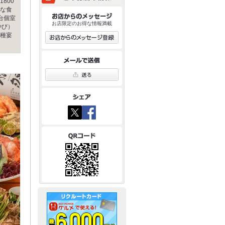
800
な食
台個室
お店限定のお得な情報満載
やび）
種宴