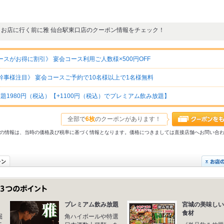
お店に行く前に雅 仙台駅東口店のクーポン情報をチェック！
スがお得に割引》 宴会コース利用ご人数様×500円OFF
幹事様注目》 宴会コースご予約で10名様以上で1名様無料
題1980円（税込）【+1100円（税込）でプレミアム飲み放題】
全部で
6枚
のクーポンがあります！
31以前の情報は、当時の価格及び税率に基づく情報となります。価格につきましては直接店舗へお問い合
プレミアム飲み放題
宮城の美味しい
食材
掘
角ハイボールや特選