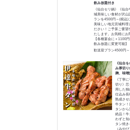
飲み放題付き
《仙台セリ鍋》《仙台
城美味しい食材が沢山
ランを4500円～(税込
美味しい地元宮城料理
ださい！ご予算ご要望
たします。お気軽にお
【各種宴会に＋1100円
飲み放題に変更可能】
歓送迎プラン4500円～
《仙台を
み厚切り
麹、味噌
《丁寧に
切り》芯
用した独
仕込み長
熟成させ
牛タン！
タンから
絶品！牛
わずと知
タン焼き
（みやび