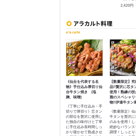
2,420
《仙台を代表する名
【数量限定】究
物》手仕込み厚切り仙
品!!贅沢に芯タ
台牛タン焼き (塩
使用！熟練の技
麹、味噌)
雅のスペシャリ
物!!伊達牛タン
《丁寧に手仕込み・手
切りで厚切り》芯タン
《数量限定》仙
の部位を贅沢に使用し
牛タンを贅沢に
た独自の味付けと丁寧
のみを使用！し
に手仕込み長時間しっ
絶妙なバランス
かり寝かせて熟成させ
調理！しっとり