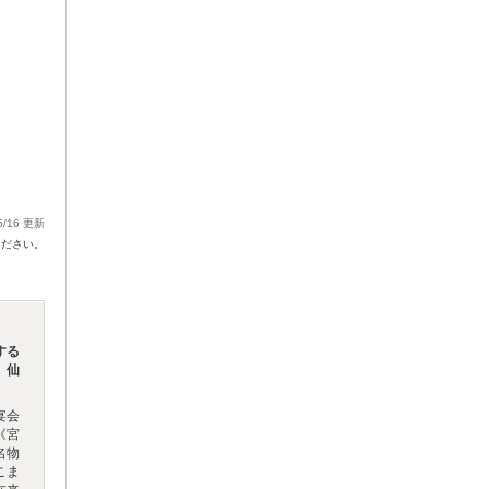
5/16 更新
ください。
する
》仙
宴会
《宮
名物
こま