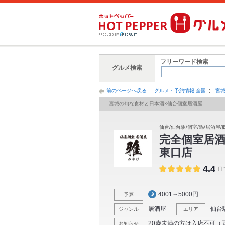
フリーワード検索
グルメ検索
前のページへ戻る
グルメ・予約情報 全国
宮
宮城の旬な食材と日本酒×仙台個室居酒屋
仙台/仙台駅/個室/鍋/居酒屋/
完全個室居酒
東口店
4.4
口
4001～5000円
予算
居酒屋
仙台
ジャンル
エリア
20歳未満の方は入店不可（
お知らせ