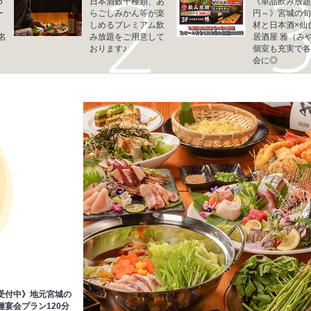
5
日本酒数十種類、あ
《単品飲み放題1
ー
らごしみかん等が楽
円～》宮城の旬
向
しめるプレミアム飲
材と日本酒×仙
名
み放題をご用意して
居酒屋 雅（み
おります♪
個室も充実で各
会に◎
受付中》地元宮城の
宴会プラン120分