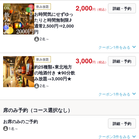
2,000
飲み放題
詳細・予約
円（税込）
お時間気にせずゆっ
たりと時間無制限♪
通常2,500円⇒2,000
円
2名～
クーポン1件をみる
3,000
飲み放題
詳細・予約
円（税込）
約25種類+東北地方
の地酒付き ★90分飲
み放題→3,000円★
2名～
クーポン1件をみる
席のみ予約（コース選択なし）
お席のみのご予約
詳細・予約
1名～
クーポン3件をみる