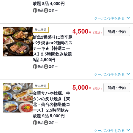
放題 8品 4,000円
8品
2名～
クーポン3件をみる
4,500
飲み放題
詳細・予約
円（税込）
鮮魚2種盛りに旨辛豚
バラ焼きor2種肉のス
テーキ★【特選コー
ス】2.5時間飲み放題
9品 4,500円
9品
2名～
クーポン3件をみる
5,000
飲み放題
詳細・予約
円（税込）
金華サバや牡蠣、牛
タンの炙り焼き【東
北・仙台名物堪能コ
ース】 2.5時間飲み
放題 9品 5,000円
9品
2名～
クーポン3件をみる