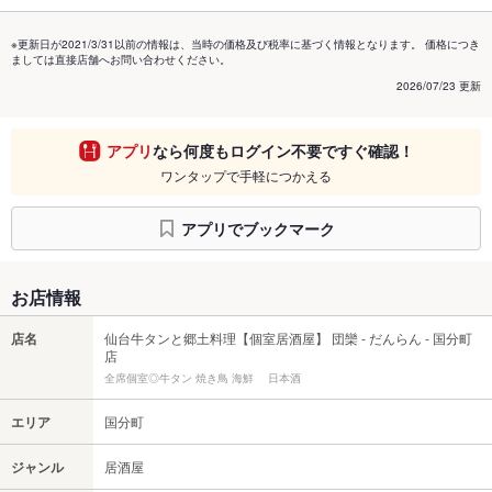
※更新日が2021/3/31以前の情報は、当時の価格及び税率に基づく情報となります。 価格につき
ましては直接店舗へお問い合わせください。
2026/07/23 更新
アプリ
なら何度もログイン不要ですぐ確認！
ワンタップで手軽につかえる
アプリでブックマーク
お店情報
店名
仙台牛タンと郷土料理【個室居酒屋】 団欒 - だんらん - 国分町
店
全席個室◎牛タン 焼き鳥 海鮮 日本酒
エリア
国分町
ジャンル
居酒屋