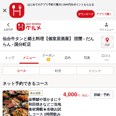
はじめてのアプリ予約で最大
1,000円分ポイントもらえる
ダウンロード
アプリで開く
お店TOP
マイメニュー
仙台牛タンと郷土料理【個室居酒屋】 団欒 - だん
らん - 国分町店
クーポン
口コミ
トップ
メニュー
店内
写真
8
100
コース
料理
ドリンク
ネット予約できるコース
4,000
飲み放題
詳細・予約
円（税込）
金華鯖や笹かまに十
和田焼きなどご当地
食材満載★名物お試
しコース 2時間飲み