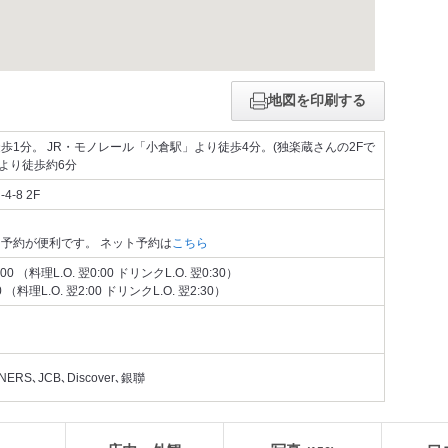
地図を印刷する
1分。 JR・モノレール「小倉駅」より徒歩4分。(独楽蔵さんの2Fで
口より徒歩約6分
-8 2F
予約が便利です。 ネット予約は
こちら
 （料理L.O. 翌0:00 ドリンクL.O. 翌0:30）
（料理L.O. 翌2:00 ドリンクL.O. 翌2:30）
RS､JCB､Discover､銀聯