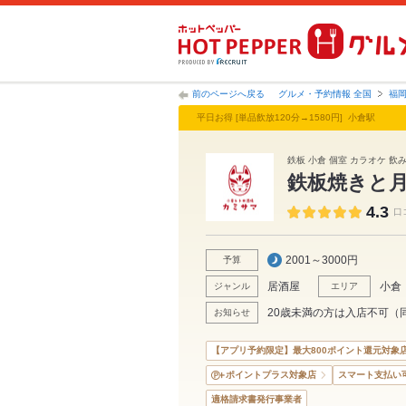
前のページへ戻る
グルメ・予約情報 全国
福
平日お得 [単品飲放120分→1580円] 小倉駅
鉄板 小倉 個室 カラオケ 飲
鉄板焼きと
4.3
口
2001～3000円
予算
居酒屋
小倉
ジャンル
エリア
20歳未満の方は入店不可（
お知らせ
【アプリ予約限定】最大800ポイント還元対象
ポイントプラス対象店
スマート支払い
適格請求書発行事業者