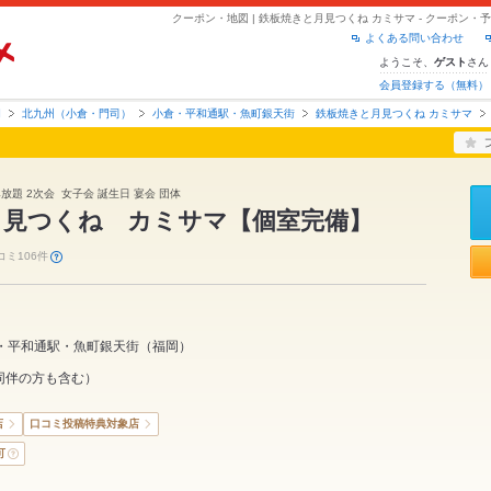
クーポン・地図 | 鉄板焼きと月見つくね カミサマ - クーポン
よくある問い合わせ
ようこそ、
さん
ゲスト
会員登録する（無料）
岡
北九州（小倉・門司）
小倉・平和通駅・魚町銀天街
鉄板焼きと月見つくね カミサマ
み放題 2次会 女子会 誕生日 宴会 団体
月見つくね カミサマ【個室完備】
コミ106件
・平和通駅・魚町銀天街
（
福岡
）
同伴の方も含む）
店
口コミ投稿特典対象店
可