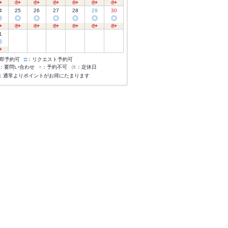
4
25
26
27
28
29
30
◎
◎
◎
◎
◎
◎
◎
1
◎
即予約可
□
：リクエスト予約可
：要問い合わせ
×
：予約不可
休
：定休日
：通常よりポイントがお得にたまります