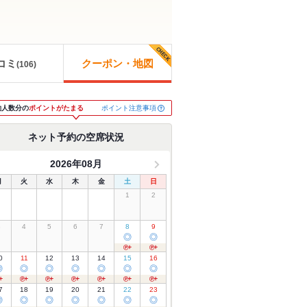
コミ
クーポン・地図
(
106
)
ポイント注意事項
約人数分の
ポイントがたまる
ネット予約の空席状況
2026年08月
月
火
水
木
金
土
日
1
2
3
4
5
6
7
8
9
◎
◎
0
11
12
13
14
15
16
◎
◎
◎
◎
◎
◎
◎
7
18
19
20
21
22
23
◎
◎
◎
◎
◎
◎
◎