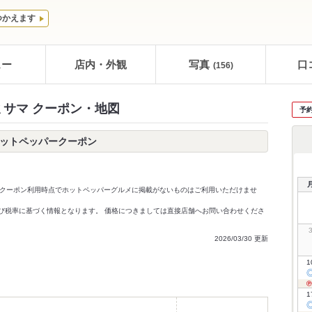
つかえます
ュー
店内・外観
写真
口
(156)
ミサマ クーポン・地図
予
ホットペッパークーポン
クーポン利用時点でホットペッパーグルメに掲載がないものはご利用いただけませ
価格及び税率に基づく情報となります。 価格につきましては直接店舗へお問い合わせくださ
2026/03/30 更新
1
1