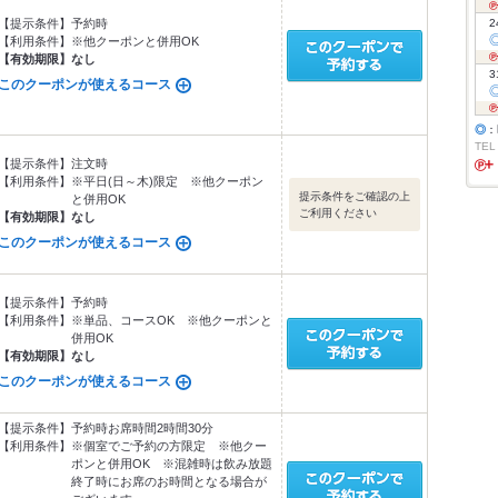
【提示条件】
予約時
2
【利用条件】
※他クーポンと併用OK
【有効期限】
なし
3
このクーポンが使えるコース
◎
：
TEL
【提示条件】
注文時
【利用条件】
※平日(日～木)限定 ※他クーポン
提示条件をご確認の上
と併用OK
ご利用ください
【有効期限】
なし
このクーポンが使えるコース
【提示条件】
予約時
【利用条件】
※単品、コースOK ※他クーポンと
併用OK
【有効期限】
なし
このクーポンが使えるコース
【提示条件】
予約時お席時間2時間30分
【利用条件】
※個室でご予約の方限定 ※他クー
ポンと併用OK ※混雑時は飲み放題
終了時にお席のお時間となる場合が