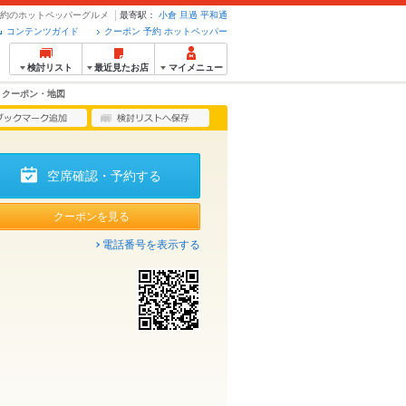
・予約のホットペッパーグルメ
最寄駅：
小倉
旦過
平和通
コンテンツガイド
クーポン 予約 ホットペッパー
検討リスト
最近見たお店
マイメニュー
クーポン・地図
空席確認・予約する
クーポンを見る
電話番号を表示する