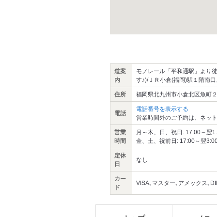
道案
モノレール「平和通駅」より徒歩
内
す♪)/ＪＲ小倉(福岡)駅１階南
住所
福岡県北九州市小倉北区魚町２-4
電話番号を表示する
電話
営業時間外のご予約は、ネット
営業
月～木、日、祝日: 17:00～翌1:00
時間
金、土、祝前日: 17:00～翌3:00 
定休
なし
日
カー
VISA､マスター､アメックス､DINE
ド