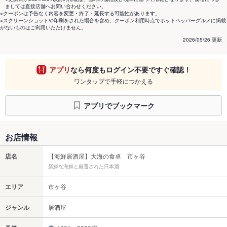
ましては直接店舗へお問い合わせください。
※クーポンは予告なく内容を変更・終了・延長する可能性があります。
※スクリーンショットや印刷をされた場合を含め、クーポン利用時点でホットペッパーグルメに掲載
がないものはご利用いただけません。
2026/05/26 更新
アプリ
なら何度もログイン不要ですぐ確認！
ワンタップで手軽につかえる
アプリでブックマーク
お店情報
店名
【海鮮居酒屋】大海の食卓 市ヶ谷
新鮮な海鮮と厳選された日本酒
エリア
市ヶ谷
ジャンル
居酒屋