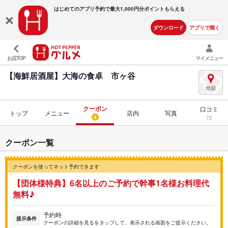
はじめてのアプリ予約で最大
1,000円分ポイントもらえる
ダウンロード
アプリで開く
お店TOP
マイメニュー
【海鮮居酒屋】大海の食卓 市ヶ谷
クーポン
口コミ
トップ
メニュー
店内
写真
4
72
クーポン一覧
クーポンを使ってネット予約できます
【団体様特典】6名以上のご予約で幹事1名様お料理代
無料♪
予約時
提示条件
クーポンの詳細を見るをタップして、表示される画面をご提示ください。