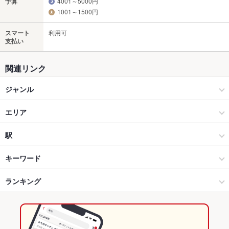
予算
4001～5000円
1001～1500円
スマート
利用可
支払い
関連リンク
ジャンル
居酒屋
エリア
海鮮
市ヶ谷
駅
四ツ谷・麹町・市ヶ谷・九段下 × 居酒屋
市ヶ谷 × 居酒屋
市ケ谷駅
キーワード
四ツ谷・麹町・市ヶ谷・九段下 × 海鮮
市ヶ谷 × 海鮮
麹町駅
ランキング
からあげ
お茶漬け
塩辛
エビ料理
カニ料理
刺身
フライドポテト
うどん
なめろう
ステーキ
チャーハン
デザート
ジェラート
市ケ谷駅 × 居酒屋
市ヶ谷 × 和食
半蔵門駅
東京のグルメランキング
市ケ谷駅 × 海鮮
市ヶ谷 × 和食全般
東京の居酒屋ランキング