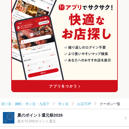
和食
東京
東京の海鮮ランキング
和食全般
東京 × 居酒屋
四ツ谷・麹町・市ヶ谷・九段下のグルメランキング
四ツ谷・麹町・市ヶ谷・九段下 × 和食
東京 × 海鮮
四ツ谷・麹町・市ヶ谷・九段下の居酒屋ランキング
四ツ谷・麹町・市ヶ谷・九段下 × 和食全般
東京 × 和食
四ツ谷・麹町・市ヶ谷・九段下の海鮮ランキング
市ケ谷駅 × 和食
東京 × 和食全般
市ヶ谷のグルメランキング
市ケ谷駅 × 和食全般
市ヶ谷の居酒屋ランキング
市ヶ谷の海鮮ランキング
四ツ谷・麹町・市ヶ谷・九段下
市ヶ谷
お店TOP
クーポン一覧
夏のポイント還元祭2026
最大15,000ポイント還元