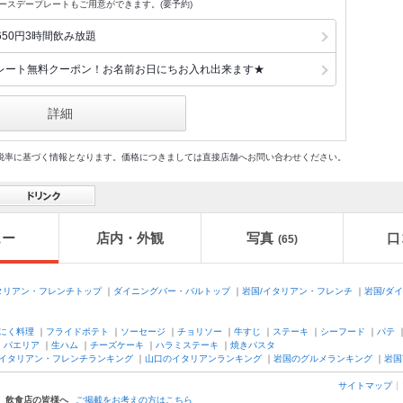
でバースデープレートもご用意ができます。(要予約)
50円3時間飲み放題
レート無料クーポン！お名前お日にちお入れ出来ます★
詳細
格及び税率に基づく情報となります。価格につきましては直接店舗へお問い合わせください。
ュー
店内・外観
写真
口
(65)
タリアン・フレンチトップ
｜
ダイニングバー・バルトップ
｜
岩国/イタリアン・フレンチ
｜
岩国/ダ
にく料理
｜
フライドポテト
｜
ソーセージ
｜
チョリソー
｜
牛すじ
｜
ステーキ
｜
シーフード
｜
パテ
｜
パエリア
｜
生ハム
｜
チーズケーキ
｜
ハラミステーキ
｜
焼きパスタ
イタリアン・フレンチランキング
｜
山口のイタリアンランキング
｜
岩国のグルメランキング
｜
岩国
サイトマップ
飲食店の皆様へ
ご掲載をお考えの方はこちら