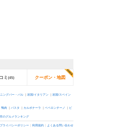
コミ
クーポン・地図
(
45
)
イニングバー・バル
｜
岩国/イタリアン
｜
岩国/スペイン
｜
鴨肉
｜
パスタ
｜
カルボナーラ
｜
ペペロンチーノ
｜
ピ
市のグルメランキング
プライバシーポリシー
利用規約
よくある問い合わせ