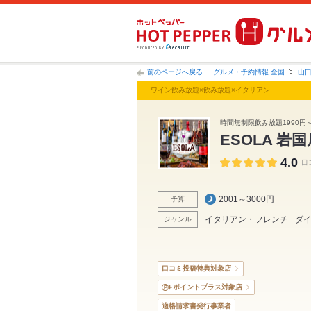
前のページへ戻る
グルメ・予約情報 全国
山
ワイン飲み放題×飲み放題×イタリアン
時間無制限飲み放題1990
ESOLA 岩国
4.0
口
2001～3000円
予算
イタリアン・フレンチ
ダ
ジャンル
口コミ投稿特典対象店
ポイントプラス対象店
適格請求書発行事業者