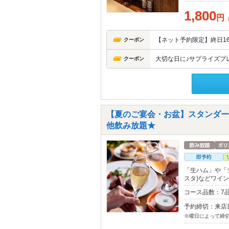
1,800
円
【ネット予約限定】終日16
クーポン
大切な日に♪サプライズプ
クーポン
【夏のご宴会・お盆】スタンダード
他飲み放題★
「生ハム」や「
スタ)などワイ
コース品数：7
予約締切：来店
※曜日によって締