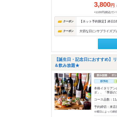
3,800
円
+1100円(税込)
【ネット予約限定】終日16
クーポン
大切な日に♪サプライズプ
クーポン
【誕生日・記念日におすすめ】リッチ
＆飲み放題★
本格イタリアン
ダ」、「季節の
コース品数：1
予約締切：来店
※曜日によって締