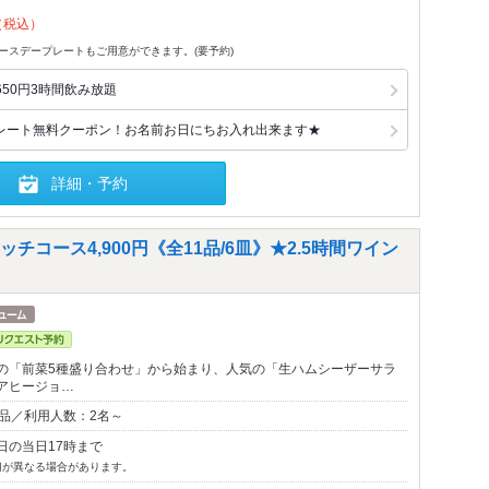
（税込）
でバースデープレートもご用意ができます。(要予約)
50円3時間飲み放題
レート無料クーポン！お名前お日にちお入れ出来ます★
詳細・予約
コース4,900円《全11品/6皿》★2.5時間ワイン
の「前菜5種盛り合わせ」から始まり、人気の「生ハムシーザーサラ
アヒージョ…
1品／利用人数：2名～
日の当日17時まで
切が異なる場合があります。