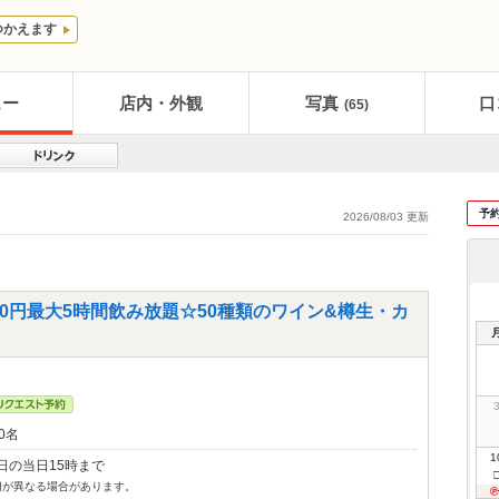
つかえます
ュー
店内・外観
写真
口
(65)
予
2026/08/03 更新
00円最大5時間飲み放題☆50種類のワイン&樽生・カ
0名
1
日の当日15時まで
切が異なる場合があります。