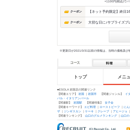
+1100円(税込)
【ネット予約限定】終日16
クーポン
大切な日に♪サプライズプ
クーポン
※更新日が2021/3/31以前の情報は、当時の価
トップ
メニ
■ESOLA 岩国店の関連リンク
【関連エリア】
岩国
｜
岩国市
【関連ジャンル】
イ
バル・イタリアンバール
【関連駅】
岩国駅
【関連特集】
女子会
【関連キーワード】
エビ料理
｜
ローストビーフ
｜
にん
ザ
｜
ジンギスカン
｜
ケーキ
｜
クレープ
｜
アヒージョ
【関連ランキング】
山口のグルメランキング
｜
山口の
(C) Recruit Co., Ltd.