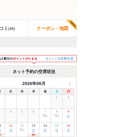
コミ
クーポン・地図
(
45
)
ポイント注意事項
約人数分の
ポイントがたまる
ネット予約の空席状況
2026年08月
月
火
水
木
金
土
日
1
2
3
4
5
6
7
8
9
TEL
TEL
□
0
11
12
13
14
15
16
□
□
TEL
□
□
□
□