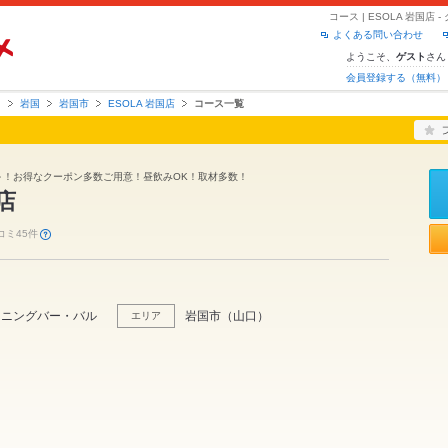
コース | ESOLA 岩国
よくある問い合わせ
ようこそ、
さん
ゲスト
会員登録する（無料）
口
岩国
岩国市
ESOLA 岩国店
コース一覧
円～！お得なクーポン多数ご用意！昼飲みOK！取材多数！
店
コミ45件
イニングバー・バル
岩国市
（
山口
）
エリア