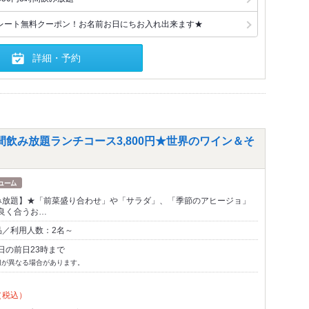
レート無料クーポン！お名前お日にちお入れ出来ます★
詳細・予約
飲み放題ランチコース3,800円★世界のワイン＆そ
み放題】★「前菜盛り合わせ」や「サラダ」、「季節のアヒージョ」
良く合うお…
品／利用人数：2名～
日の前日23時まで
切が異なる場合があります。
（税込）