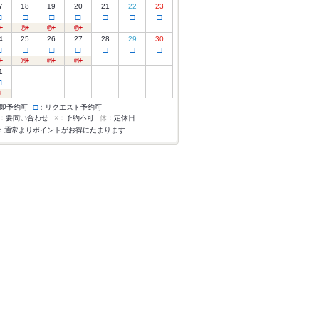
7
18
19
20
21
22
23
□
□
□
□
□
□
□
4
25
26
27
28
29
30
□
□
□
□
□
□
□
1
□
即予約可
□
：リクエスト予約可
：要問い合わせ
×
：予約不可
休
：定休日
：通常よりポイントがお得にたまります