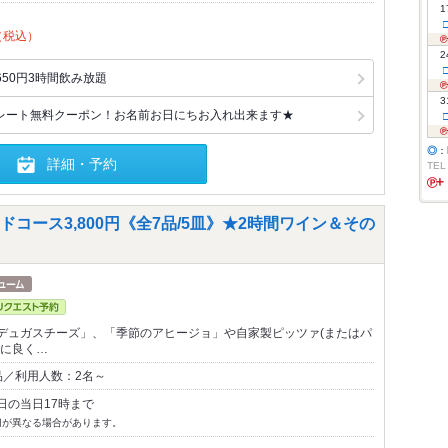
1
（税込）
2
50円3時間飲み放題
3
レート無料クーポン！お名前お日にちお入れ出来ます★
◎
：
詳細・予約
TEL
コース3,800円《全7品/5皿》★2時間ワイン＆その
デュガスチーズ」、「季節のアヒージョ」や自家製ピッツァ(またはパ
ンに良く…
品／利用人数：2名～
日の当日17時まで
切が異なる場合があります。