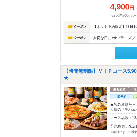
4,900
円
+1100円(税込)
【ネット予約限定】終日16
クーポン
大切な日に♪サプライズプ
クーポン
【時間無制限】ＶＩＰコース5,9
★
★飲み放題たっ
人気の「生ハム
コース品数：1
予約締切：来店
※曜日によって締