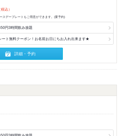
（税込）
でバースデープレートもご用意ができます。(要予約)
50円3時間飲み放題
レート無料クーポン！お名前お日にちお入れ出来ます★
詳細・予約
50円3時間飲み放題