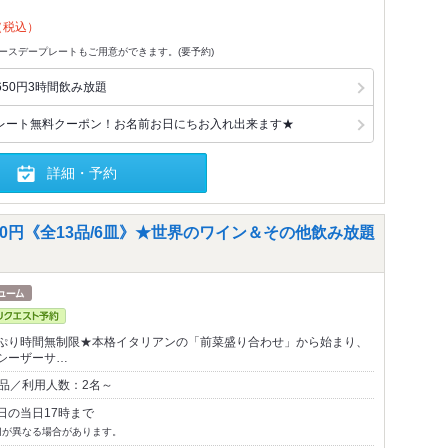
（税込）
でバースデープレートもご用意ができます。(要予約)
50円3時間飲み放題
レート無料クーポン！お名前お日にちお入れ出来ます★
詳細・予約
00円《全13品/6皿》★世界のワイン＆その他飲み放題
ぷり時間無制限★本格イタリアンの「前菜盛り合わせ」から始まり、
シーザーサ…
3品／利用人数：2名～
日の当日17時まで
切が異なる場合があります。