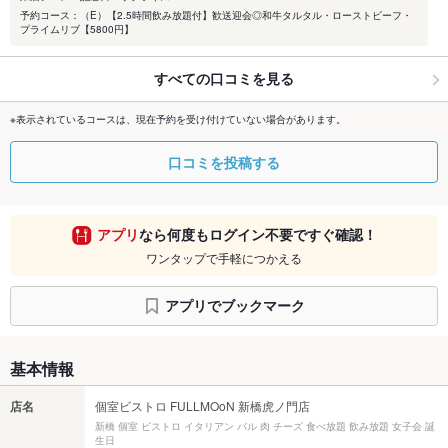
予約コース：（E）【2.5時間飲み放題付】歓送迎会◎和牛タルタル・ローストビーフ・
プライムリブ【5800円】
すべての口コミを見る
※表示されているコースは、現在予約を受け付けていない場合があります。
口コミを投稿する
アプリ
なら何度もログイン不要ですぐ確認！
ワンタップで手軽につかえる
アプリでブックマーク
基本情報
店名
個室ビストロ FULLMOoN 新橋虎ノ門店
新橋 個室 ビストロ イタリアン バル 肉 チーズ 食べ放題 飲み放題 女子会 誕
生日