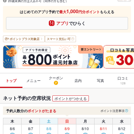
20歳未満の方は入店不可（同伴の方も含む）
1,000
はじめてのアプリ予約で
最大
円分ポイント
もらえる
アプリ
でひらく
ポイントプラス
対象店
スマート支払い可
クーポン
口コミ
トップ
メニュー
店内
写真
7
128
ネット予約の空席状況
ポイントがつかえる
予約人数分の
ポイントがたまる
ポイント注意事項
木
金
土
日
月
火
水
8/6
8/7
8/8
8/9
8/10
8/11
8/12