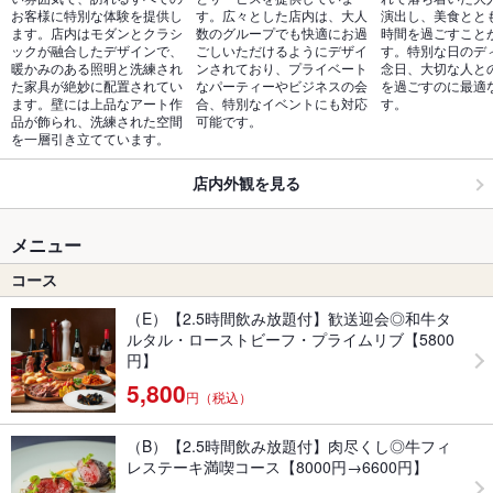
お客様に特別な体験を提供し
す。広々とした店内は、大人
演出し、美食とと
ます。店内はモダンとクラシ
数のグループでも快適にお過
時間を過ごすこと
ックが融合したデザインで、
ごしいただけるようにデザイ
す。特別な日のデ
暖かみのある照明と洗練され
ンされており、プライベート
念日、大切な人と
た家具が絶妙に配置されてい
なパーティーやビジネスの会
を過ごすのに最適
ます。壁には上品なアート作
合、特別なイベントにも対応
す。
品が飾られ、洗練された空間
可能です。
を一層引き立てています。
店内外観を見る
メニュー
コース
（E）【2.5時間飲み放題付】歓送迎会◎和牛タ
ルタル・ローストビーフ・プライムリブ【5800
円】
5,800
円（税込）
（B）【2.5時間飲み放題付】肉尽くし◎牛フィ
レステーキ満喫コース【8000円→6600円】