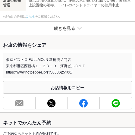
管理
上設置物の消毒、トイレのハンドドライヤーの使用中止
※各項目の詳細は
こちら
をご確認ください。
続きを見る
たばこ
お店の情報をシェア
禁煙・喫煙
分煙（仕切りあり）
※喫煙の場合、加熱式たばこ限定です。
個室ビストロ FULLMOoN 新橋虎ノ門店
和牛とチーズが自慢のビストロ・イタリアン
東京都港区西新橋１－２３－９ 河野ビルＢ１Ｆ
喫煙専用室
https://www.hotpepper.jp/strJ003625100/
なし
※2020年4月1日～受動喫煙対策に関する法律が施行されています。正しい情報はお店へお問い
お店情報をコピー
合わせください。
お席
総席数
70席(新橋での女子会や合コンにぜひ♪和牛とチーズが自慢！)
最大宴会収
80人(新橋での女子会や合コンにぜひ♪和牛とチーズが自慢！)
ネットでかんたん予約
容人数
ご予約ならネット予約が便利です。