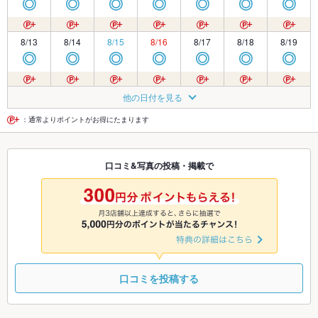
◎
◎
◎
◎
◎
◎
◎
8/13
8/14
8/15
8/16
8/17
8/18
8/19
◎
◎
◎
◎
◎
◎
◎
8/20
8/21
8/22
8/23
8/24
8/25
8/26
他の日付を見る
◎
◎
◎
◎
◎
◎
◎
：通常よりポイントがお得にたまります
8/27
8/28
8/29
8/30
8/31
9/1
9/2
口コミ&写真の投稿・掲載で
◎
◎
◎
◎
◎
◎
◎
9/3
9/4
9/5
9/6
9/7
9/8
9/9
◎
◎
◎
◎
◎
◎
◎
口コミを投稿する