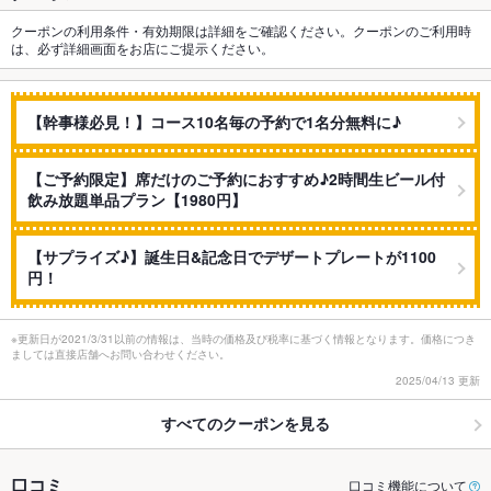
クーポンの利用条件・有効期限は詳細をご確認ください。クーポンのご利用時
は、必ず詳細画面をお店にご提示ください。
【幹事様必見！】コース10名毎の予約で1名分無料に♪
【ご予約限定】席だけのご予約におすすめ♪2時間生ビール付
飲み放題単品プラン【1980円】
【サプライズ♪】誕生日&記念日でデザートプレートが1100
円！
※更新日が2021/3/31以前の情報は、当時の価格及び税率に基づく情報となります。価格につき
ましては直接店舗へお問い合わせください。
2025/04/13 更新
すべてのクーポンを見る
口コミ
口コミ機能について