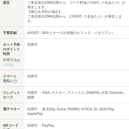
規定
ご来店前日23時以降から、コース料金の100%（1名あたり）が
発生します。
【席のみ予約の場合】
ご来店前日23時以降から、2,000円（1名あたり）が発生しま
す。
予算詳細
4000円（和牛とチーズが自慢のビストロ・イタリアン）
ネット予約
利用可
のポイント
利用
利用方法は
こちら
スマート
利用可
支払い
クレジット
利用可 ：VISA､マスター､アメックス､DINERS､JCB､Discover､
カード
銀聯
電子マネー
利用可 ：楽天Edy､Suica､PASMO､ICOCA､iD､QUICPay､
ApplePay
QRコード
利用可 ：PayPay