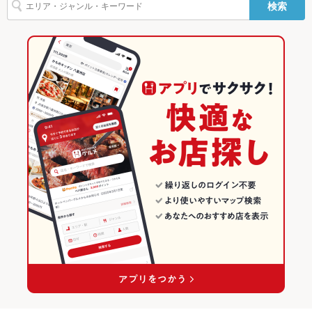
検索
ー
かけください。
パスタ
ペペロンチーノ
ジェノベーゼ
ペスカトーレ
タリアータ
ピザ
新橋駅 × 洋・和洋・各国料理・その他
新橋 × イタリアン
東京の居酒屋ランキング
マルゲリータ
牛タン
タンドリーチキン
シュラスコ
ケーキ
アヒージョ
駐車場
なし ：近隣のコインパーキングをご利用頂けます。
イタリアン・フレンチ
東京
銀座・有楽町・新橋・築地・月島のグルメランキング
生ハム
チーズケーキ
その他設備
音楽やサプライズのお手伝いもさせていただきます♪
イタリアン
東京 × 居酒屋
銀座・有楽町・新橋・築地・月島の居酒屋ランキング
その他
飲み放題
あり ：新橋での女子会や合コンにぜひ♪和牛とチーズが自慢！
銀座・有楽町・新橋・築地・月島 × イタリアン・フレンチ
東京 × 洋・和洋・各国料理・その他
新橋のグルメランキング
食べ放題
あり ：新橋での女子会や合コンにぜひ♪和牛とチーズが自慢！
銀座・有楽町・新橋・築地・月島 × イタリアン
東京 × イタリアン・フレンチ
新橋の居酒屋ランキング
お酒
カクテル充実、焼酎充実、日本酒充実、ワイン充実
新橋駅 × イタリアン・フレンチ
東京 × イタリアン
お子様連れ
お子様連れ歓迎 ：ご家族様、お子様連れでのご利用もお待ち致
しております。
新橋駅 × イタリアン
ウェディン
二次会やイベントの打ち上げ宴会、会社宴会などお気軽にお問
グパーティ
い合わせ下さい。
ー二次会
お祝い・サ
可
プライズ対
応