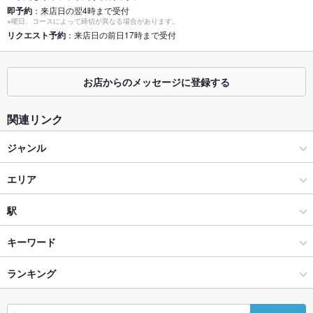
個室
あり ：新橋での女子会や合コンにぜひ♪和牛とチーズが自慢！
即予約
：来店日の翌4時まで受付
※曜日、コースによって締切が異なる場合があります。
座敷
リクエスト予約
：来店日の前日17時まで受付
なし ：新橋での女子会や合コンにぜひ♪和牛とチーズが自慢！
掘りごたつ
なし ：新橋での女子会や合コンにぜひ♪和牛とチーズが自慢！
お店からのメッセージに登録する
カウンター
なし ：新橋での女子会や合コンにぜひ♪和牛とチーズが自慢！
関連リンク
ソファー
なし ：新橋での女子会や合コンにぜひ♪和牛とチーズが自慢！
ジャンル
テラス席
なし ：新橋での女子会や合コンにぜひ♪和牛とチーズが自慢！
居酒屋
貸切
エリア
貸切不可 ：新橋での女子会や合コンにぜひ♪和牛とチーズが自
慢！
洋・和洋・各国料理・その他
新橋
駅
夜景がきれ
あり
いなお席
銀座・有楽町・新橋・築地・月島 × 居酒屋
新橋 × 居酒屋
新橋駅
キーワード
設備
銀座・有楽町・新橋・築地・月島 × 洋・和洋・各国料理・その他
新橋 × 洋・和洋・各国料理・その他
虎ノ門駅
ランキング
エビ料理
カニ料理
ローストビーフ
フライドポテト
ソーセージ
Wi-Fi
なし
ステーキ
シーフード
カレーライス
バーニャカウダ
トリュフ
仔羊
新橋駅 × 居酒屋
新橋 × イタリアン・フレンチ
虎ノ門ヒルズ駅
東京のグルメランキング
バリアフリ
なし ：出来る限りお手伝いさせていただきます。お気軽にお声