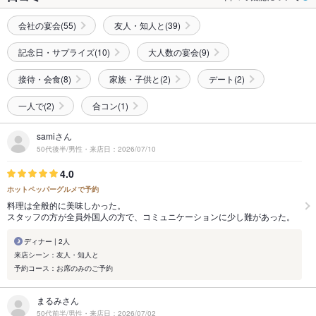
会社の宴会(55)
友人・知人と(39)
記念日・サプライズ(10)
大人数の宴会(9)
接待・会食(8)
家族・子供と(2)
デート(2)
一人で(2)
合コン(1)
samiさん
50代後半/男性・来店日：2026/07/10
4.0
ホットペッパーグルメで予約
料理は全般的に美味しかった。
スタッフの方が全員外国人の方で、コミュニケーションに少し難があった。
ディナー | 2人
来店シーン：友人・知人と
予約コース：お席のみのご予約
まるみさん
50代前半/男性・来店日：2026/07/02