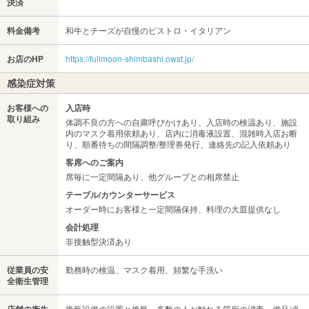
決済
料金備考
和牛とチーズが自慢のビストロ・イタリアン
お店のHP
https://fullmoon-shimbashi.owst.jp/
感染症対策
お客様への
入店時
取り組み
体調不良の方への自粛呼びかけあり、入店時の検温あり、施設
内のマスク着用依頼あり、店内に消毒液設置、混雑時入店お断
り、順番待ちの間隔調整/整理券発行、連絡先の記入依頼あり
客席へのご案内
席毎に一定間隔あり、他グループとの相席禁止
テーブル/カウンターサービス
オーダー時にお客様と一定間隔保持、料理の大皿提供なし
会計処理
非接触型決済あり
従業員の安
勤務時の検温、マスク着用、頻繁な手洗い
全衛生管理
店舗の衛生
換気設備の設置と換気、多数の人が触れる箇所の消毒、備品/卓