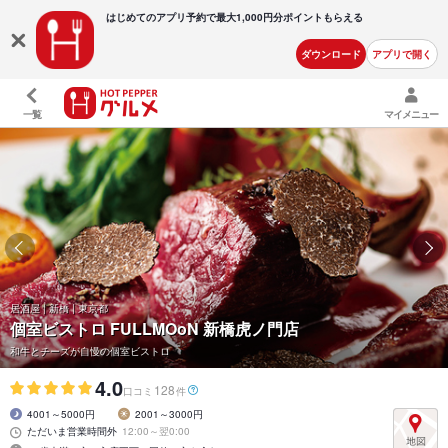
はじめてのアプリ予約で最大
1,000円分ポイントもらえる
ダウンロード
アプリで開く
一覧
マイメニュー
居酒屋 | 新橋 | 東京都
個室ビストロ FULLMOoN 新橋虎ノ門店
和牛とチーズが自慢の個室ビストロ
4.0
128
口コミ
件
4001～5000円
2001～3000円
ただいま営業時間外
12:00～翌0:00