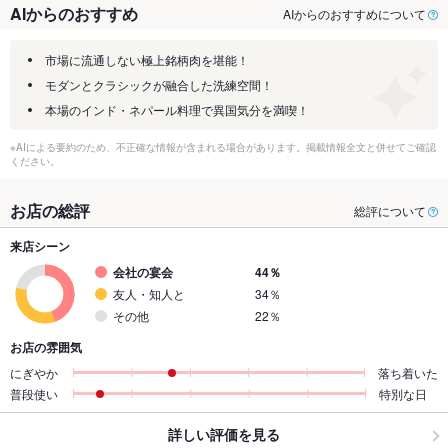
AIからのおすすめ
AIからのおすすめについて
市場に流通しない極上銘柄肉を堪能！
モダンとクラシックが融合した洗練空間！
本場のインド・ネパール料理で異国気分を満喫！
※AIによる要約のため、不正確な情報が含まれる場合があります。掲載情報全文と併せてご確認
ください。
お店の総評
総評について
来店シーン
会社の宴会
44％
友人・知人と
34％
その他
22％
お店の雰囲気
にぎやか
落ち着いた
普段使い
特別な日
詳しい評価を見る