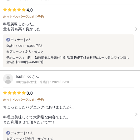
4.0
ホットペッパーグルメで予約
料理美味しかった。
量も質も高く良かった
ディナー | 2人
会計：4,001～5,000円/人
来店シーン：友人・知人と
予約コース：（F）【2時間飲み放題付】GIRL’S PARTY♪肉料理&ムール貝白ワイン蒸し
全9品【5500円→4500円】
lcuhnilcoさん
30代後半/女性・来店日：2026/06/20
3.0
ホットペッパーグルメで予約
ちょっとしたハプニングはありましたが...
料理は美味しくて大満足な内容でした。
また利用させて頂きたいです！
ディナー | 11人
来店シーン：記念日・サプライズ