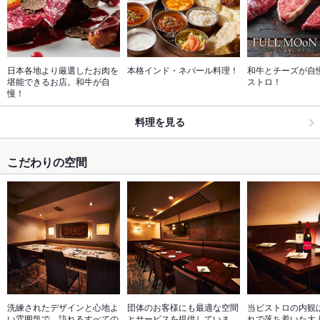
日本各地より厳選したお肉を
本格インド・ネパール料理！
和牛とチーズが自
堪能できるお店。和牛が自
ストロ！
慢！
料理を見る
こだわりの空間
洗練されたデザインと心地よ
団体のお客様にも最適な空間
当ビストロの内観
い雰囲気で、訪れるすべての
とサービスを提供していま
れで落ち着いた大