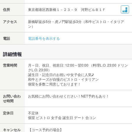
住所
東京都港区西新橋１－２３－９ 河野ビルＢ１Ｆ
アクセス
新橋駅徒歩5分・虎ノ門駅徒歩3分（和牛ビストロ・イタリア
ン）
電話
電話番号を表示する
詳細情報
営業時間
月～日、祝日、祝前日: 12:00～翌0:00 （料理L.O. 23:00 ドリン
クL.O. 23:00）
誕生日・記念日のお祝いや女子会に人気♪
和牛とチーズが自慢のビストロ・イタリアン
個室を多数ご用意しております！
お問い合わ
お気軽にお問い合わせください！NET予約もあり！
せ時間
定休日
不定休
個室 ビストロ 女子会 誕生日 デート 合コン
キャンセル
【コース予約の場合】