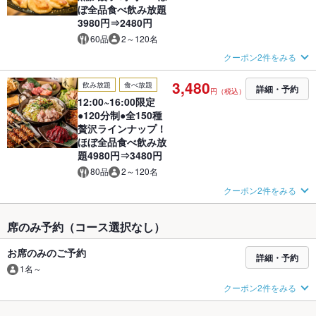
ぼ全品食べ飲み放題
3980円⇒2480円
60品
2～120名
クーポン2件をみる
3,480
飲み放題
食べ放題
詳細・予約
円（税込）
12:00~16:00限定
●120分制●全150種
贅沢ラインナップ！
ほぼ全品食べ飲み放
題4980円⇒3480円
80品
2～120名
クーポン2件をみる
席のみ予約（コース選択なし）
お席のみのご予約
詳細・予約
1名～
クーポン2件をみる