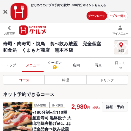
はじめてのアプリ予約で最大
1,000円分ポイントもらえる
ダウンロード
アプリで開く
お店TOP
マイメニュー
寿司・肉寿司・焼鳥 食べ飲み放題 完全個室
和食処 くまもと商店 熊本本店
クーポン
口コミ
トップ
メニュー
店内
写真
5
70
コース
料理
ドリンク
ネット予約できるコース
2,980
飲み放題
食べ放題
詳細・予約
円（税込）
●180分制●全110種
産直寿司.黒豚餃子.大
山地鶏唐揚げetc…ほ
ぼ全品食べ飲み放題