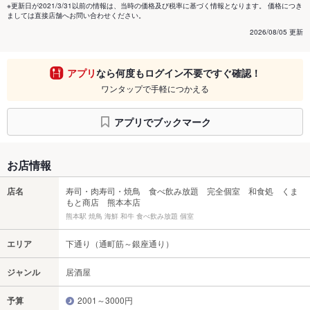
※更新日が2021/3/31以前の情報は、当時の価格及び税率に基づく情報となります。 価格につき
ましては直接店舗へお問い合わせください。
2026/08/05 更新
アプリ
なら何度もログイン不要ですぐ確認！
ワンタップで手軽につかえる
アプリでブックマーク
お店情報
店名
寿司・肉寿司・焼鳥 食べ飲み放題 完全個室 和食処 くま
もと商店 熊本本店
熊本駅 焼鳥 海鮮 和牛 食べ飲み放題 個室
エリア
下通り（通町筋～銀座通り）
ジャンル
居酒屋
予算
2001～3000円