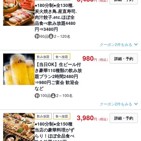
円（税込）
●180分制●全130種.
炭火焼き鳥.産直寿司.
肉汁餃子.etc.ほぼ全
品食べ飲み放題4480
円⇒3480円
60品
2～120名
クーポン2件をみる
980
飲み放題
食べ放題
詳細・予約
円（税込）
【当日OK】生ビール付
き豪華110種類の飲み放
題プラン2時間2480円
⇒980円ご宴会 歓迎会
など
100品
2～100名
クーポン2件をみる
3,980
飲み放題
食べ放題
詳細・予約
円（税込）
●180分制●全150種
当店の豪華料理がず
らり！ほぼ全品食べ