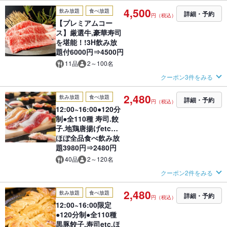
4,500
飲み放題
食べ放題
詳細・予約
円（税込）
【プレミアムコー
ス】厳選牛,豪華寿司
を堪能！!3H飲み放
題付6000円⇒4500円
11品
2～100名
クーポン3件をみる
2,480
飲み放題
食べ放題
詳細・予約
円（税込）
12:00~16:00●120分
制●全110種 寿司.餃
子.地鶏唐揚げetc…
ほぼ全品食べ飲み放
題3980円⇒2480円
40品
2～120名
クーポン2件をみる
2,480
飲み放題
食べ放題
詳細・予約
円（税込）
12:00~16:00限定
●120分制●全110種
黒豚餃子.寿司etc.ほ