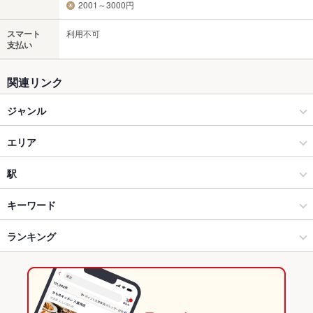
2001～3000円
スマート
利用不可
支払い
関連リンク
ジャンル
居酒屋
エリア
和風
下通り（通町筋～銀座通り）
駅
熊本市(上通り･下通り･新市街) × 居酒屋
下通り（通町筋～銀座通り） × 居酒屋
辛島町駅
キーワード
熊本市(上通り･下通り･新市街) × 和風
下通り（通町筋～銀座通り） × 和風
通町筋駅
ランキング
卵焼き
からあげ
お茶漬け
馬刺し
ローストビーフ
フライドポテト
しゃぶしゃぶ
牛すじ
炭火焼き鳥
つくね
地鶏
もつ鍋
ちゃんこ鍋
花畑町駅 × 居酒屋
下通り（通町筋～銀座通り） × 和食
花畑町駅
熊本のグルメランキング
ステーキ
炭火焼
デザート
肉寿司
和牛ステーキ
花畑町駅 × 和風
下通り（通町筋～銀座通り） × 焼き鳥・鶏料理
熊本の居酒屋ランキング