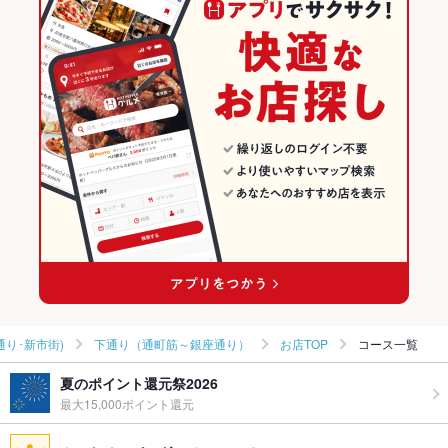
和食
熊本
熊本市(上通り･下通り･新市街)のグルメランキング
焼き鳥・鶏料理
熊本 × 居酒屋
熊本市(上通り･下通り･新市街)の居酒屋ランキング
熊本市(上通り･下通り･新市街) × 和食
熊本 × 和風
下通り（通町筋～銀座通り）のグルメランキング
熊本市(上通り･下通り･新市街) × 焼き鳥・鶏料理
熊本 × 和食
下通り（通町筋～銀座通り）の居酒屋ランキング
花畑町駅 × 和食
熊本 × 焼き鳥・鶏料理
花畑町駅 × 焼き鳥・鶏料理
通り･新市街)
下通り（通町筋～銀座通り）
お店TOP
コース一覧
夏のポイント還元祭2026
最大15,000ポイント還元