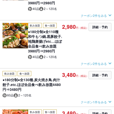
3980円⇒2980円
40品
2～120名
クーポン2件をみる
2,980
飲み放題
食べ放題
詳細・予約
円（税込）
●180分制●全110種
和牛もつ鍋.黒豚餃子.
地鶏唐揚げetc…ほぼ
全品食べ飲み放題
3980円⇒2980円
40品
2～120名
クーポン2件をみる
3,480
飲み放題
食べ放題
詳細・予約
円（税込）
●180分制●全130種.炭火焼き鳥.肉汁
餃子.etc.ほぼ全品食べ飲み放題4480
円⇒3480円
60品
2～120名
クーポン1件をみる
3,480
飲み放題
食べ放題
詳細・予約