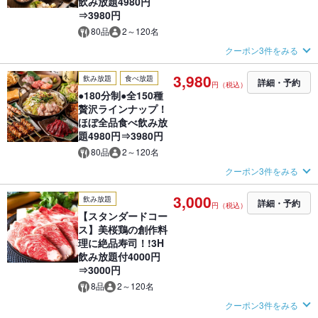
飲み放題4980円
⇒3980円
80品
2～120名
クーポン3件をみる
3,980
飲み放題
食べ放題
詳細・予約
円（税込）
●180分制●全150種
贅沢ラインナップ！
ほぼ全品食べ飲み放
題4980円⇒3980円
80品
2～120名
クーポン3件をみる
3,000
飲み放題
詳細・予約
円（税込）
【スタンダードコー
ス】美桜鶏の創作料
理に絶品寿司！!3H
飲み放題付4000円
⇒3000円
8品
2～120名
クーポン3件をみる