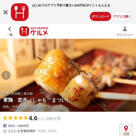
はじめてのアプリ予約で最大
1,000円分ポイントもらえる
ダウンロード
アプリで開く
一覧
マイメニュー
和食 | 町田駅 | 東京都
軍鶏 枩井（しゃも まつい）
焼鳥・水炊き・飲み放題・個室・記念日
4.6
250
口コミ
件
5001～6000円
ただいま営業時間外
16:30～23:30