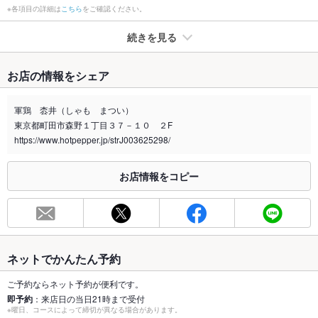
※各項目の詳細は
こちら
をご確認ください。
続きを見る
たばこ
お店の情報をシェア
禁煙・喫煙
全席喫煙可
個室喫煙可能・加熱式のみ可能個室もあり、カウンターは喫煙
軍鶏 枩井（しゃも まつい）
スペースにて喫煙ください。
東京都町田市森野１丁目３７－１０ ２F
喫煙専用室
https://www.hotpepper.jp/strJ003625298/
あり
※2020年4月1日～受動喫煙対策に関する法律が施行されています。正しい情報はお店へお問い
お店情報をコピー
合わせください。
お席
総席数
58席
最大宴会収
20人
ネットでかんたん予約
容人数
ご予約ならネット予約が便利です。
個室
あり
即予約
：来店日の当日21時まで受付
※曜日、コースによって締切が異なる場合があります。