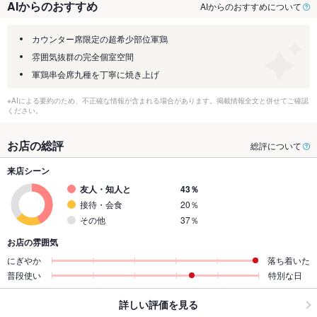
AIからのおすすめ
AIからのおすすめについて
カウンター席限定の超希少部位軍鶏
雰囲気抜群の完全個室空間
軍鶏串会席九種を丁寧に焼き上げ
※AIによる要約のため、不正確な情報が含まれる場合があります。掲載情報全文と併せてご確認
ください。
お店の総評
総評について
来店シーン
友人・知人と
43％
接待・会食
20％
その他
37％
お店の雰囲気
にぎやか
落ち着いた
普段使い
特別な日
詳しい評価を見る