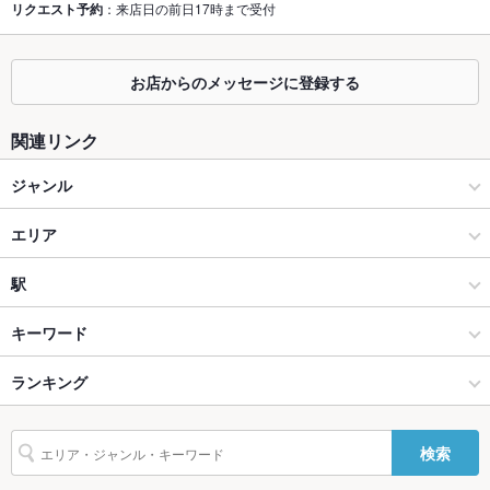
座敷
リクエスト予約
：来店日の前日17時まで受付
なし
掘りごたつ
なし
お店からのメッセージに登録する
カウンター
あり
関連リンク
ソファー
なし
ジャンル
テラス席
なし
和食
貸切
エリア
貸切不可
設備
焼き鳥・鶏料理
町田駅
駅
Wi-Fi
なし
町田 × 和食
町田駅 × 和食
町田駅
キーワード
バリアフリ
なし
ー
町田 × 焼き鳥・鶏料理
町田駅 × 焼き鳥・鶏料理
ランキング
からあげ
会席料理
うどん
天ぷら
茶碗蒸し
レバー
つくね
駐車場
なし
鶏皮
水炊き
デザート
町田駅 × 和食
東京
東京のグルメランキング
検索
その他設備
－
町田駅 × 焼き鳥・鶏料理
東京 × 和食
東京の和食ランキング