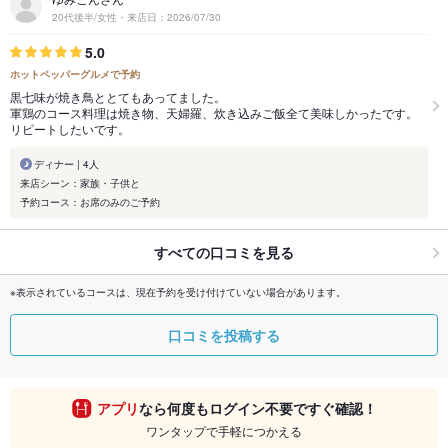
20代後半/女性・来店日：2026/07/30
5.0
ホットペッパーグルメで予約
黒七味が焼き鳥ととてもあってました。
軍鶏のコース料理は焼き物、天婦羅、炊き込みご飯全て美味しかったです。
リピートしたいです。
ディナー | 4人
来店シーン：家族・子供と
予約コース：お席のみのご予約
すべての口コミを見る
※表示されているコースは、現在予約を受け付けていない場合があります。
口コミを投稿する
アプリ
なら何度もログイン不要ですぐ確認！
ワンタップで手軽につかえる