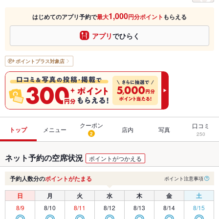
1,000
はじめてのアプリ予約で
最大
円分ポイント
もらえる
アプリ
でひらく
ポイントプラス
対象店
クーポン
口コミ
トップ
メニュー
店内
写真
2
250
ネット予約の空席状況
ポイントがつかえる
予約人数分の
ポイントがたまる
ポイント注意事項
日
月
火
水
木
金
土
8/9
8/10
8/11
8/12
8/13
8/14
8/15