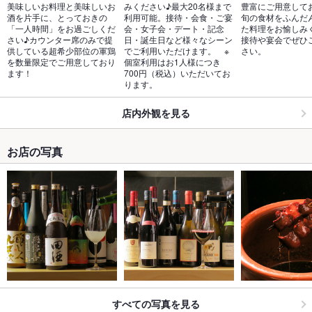
美味しいお料理と美味しいお
みください♪最大20名様まで
豊富にご用意して
酒を片手に、とっておきの
利用可能。接待・会食・ご宴
旬の食材をふんだ
「一人時間」をお過ごしくだ
会・女子会・デート・記念
た料理をお愉しみ
さい♪カウンター席のみで提
日・誕生日など様々なシーン
接待や宴会でぜひ
供している超希少部位の軍鶏
でご利用いただけます。　※
さい。
を数量限定でご用意しており
個室利用はお1人様につき
ます！
700円（税込）いただいてお
ります。
店内外観を見る
お店の写真
すべての写真を見る