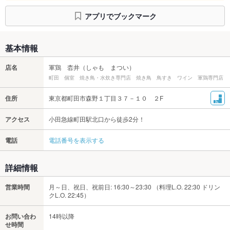
アプリでブックマーク
基本情報
店名
軍鶏 枩井（しゃも まつい）
町田 個室 焼き鳥・水炊き専門店 焼き鳥 鳥すき ワイン 軍鶏専門店
住所
東京都町田市森野１丁目３７－１０ ２F
アクセス
小田急線町田駅北口から徒歩2分！
電話
電話番号を表示する
詳細情報
営業時間
月～日、祝日、祝前日: 16:30～23:30 （料理L.O. 22:30 ドリン
クL.O. 22:45）
お問い合わ
14時以降
せ時間