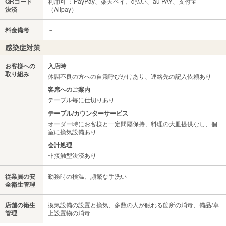
QRコード
利用可 ：PayPay、楽天ペイ、d払い、au PAY、支付宝
決済
（Alipay）
料金備考
－
感染症対策
お客様への
入店時
取り組み
体調不良の方への自粛呼びかけあり、連絡先の記入依頼あり
客席へのご案内
テーブル毎に仕切りあり
テーブル/カウンターサービス
オーダー時にお客様と一定間隔保持、料理の大皿提供なし、個
室に換気設備あり
会計処理
非接触型決済あり
従業員の安
勤務時の検温、頻繁な手洗い
全衛生管理
店舗の衛生
換気設備の設置と換気、多数の人が触れる箇所の消毒、備品/卓
管理
上設置物の消毒