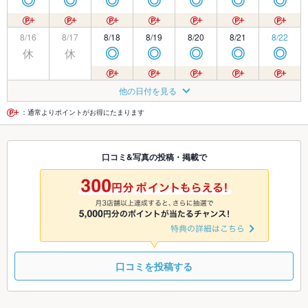
◎
◎
◎
◎
◎
◎
◎
8/16
8/17
8/18
8/19
8/20
8/21
8/22
休
休
◎
◎
◎
◎
◎
8/23
8/24
8/25
8/26
8/27
8/28
8/29
他の日付を見る
◎
◎
◎
◎
◎
◎
◎
：通常よりポイントがお得にたまります
8/30
8/31
9/1
9/2
9/3
9/4
9/5
口コミ&写真の投稿・掲載で
◎
◎
◎
◎
◎
◎
◎
9/6
9/7
9/8
9/9
9/10
9/11
9/12
◎
◎
◎
◎
◎
◎
◎
口コミを投稿する