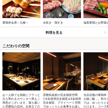
軍鶏串会席～九種～
水炊き・鶏すき
滋黒軍鶏とお野菜
料理を見る
こだわりの空間
お一人様でも気軽にフラっと
雰囲気抜群の完全個室空間
当店自慢の軍鶏串
立ち寄れるカウンター席もご
◎4名様用完全個室＆6名様用
土鍋ご飯…。和モ
用意がございます。落ち着い
完全個室、プライベート空間
では、ゆったりと
た雰囲気の店内。出来立ての
でゆっくりとお食事をお楽し
だけます。コース