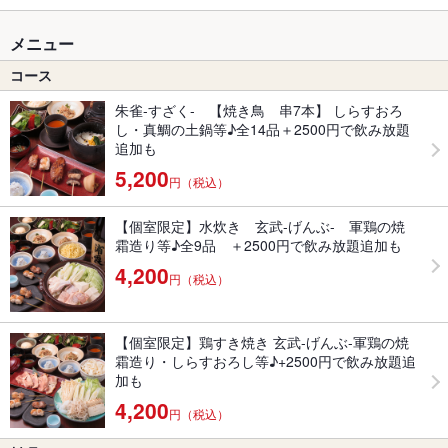
メニュー
コース
朱雀-すざく- 【焼き鳥 串7本】 しらすおろ
し・真鯛の土鍋等♪全14品＋2500円で飲み放題
追加も
5,200
円（税込）
【個室限定】水炊き 玄武-げんぶ- 軍鶏の焼
霜造り等♪全9品 ＋2500円で飲み放題追加も
4,200
円（税込）
【個室限定】鶏すき焼き 玄武-げんぶ-軍鶏の焼
霜造り・しらすおろし等♪+2500円で飲み放題追
加も
4,200
円（税込）