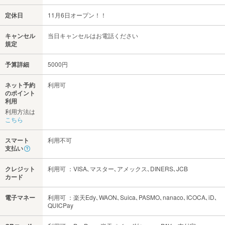
定休日
11月6日オープン！！
キャンセル
当日キャンセルはお電話ください
規定
予算詳細
5000円
ネット予約
利用可
のポイント
利用
利用方法は
こちら
スマート
利用不可
支払い
クレジット
利用可 ：VISA､マスター､アメックス､DINERS､JCB
カード
電子マネー
利用可 ：楽天Edy､WAON､Suica､PASMO､nanaco､ICOCA､iD､
QUICPay