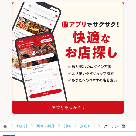
川崎・鶴見 × 和風
川崎 × 創作
神奈川のグルメランキング
すき焼き
うどん
天ぷら
焼きそば
つくね
地鶏
鶏皮
もつ鍋
川崎・鶴見 × 創作
神奈川
神奈川の居酒屋ランキング
ステーキ
餃子
牛タン
ケーキ
デザート
たこ焼き
チーズケーキ
川崎駅 × 居酒屋
神奈川 × 居酒屋
川崎・鶴見のグルメランキング
肉寿司
焼きうどん
牛タンしゃぶしゃぶ
川崎駅 × 和風
神奈川 × 和風
川崎・鶴見の居酒屋ランキング
川崎駅 × 創作
神奈川 × 創作
川崎のグルメランキング
川崎の居酒屋ランキング
神奈川
川崎・鶴見
川崎
お店TOP
クーポン一覧