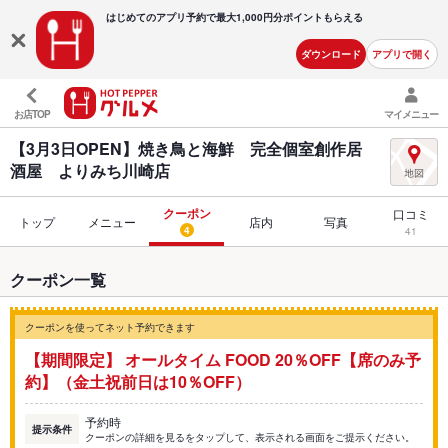
はじめてのアプリ予約で最大
1,000円分ポイントもらえる
ダウンロード
アプリで開く
お店TOP
マイメニュー
【3月3日OPEN】焼き鳥と海鮮 完全個室創作居
酒屋 よりみち川崎店
クーポン
口コミ
トップ
メニュー
店内
写真
4
41
クーポン一覧
クーポンを使ってネット予約できます
【期間限定】 オールタイム FOOD 20％OFF【席のみ予
約】（金土祝前日は10％OFF）
予約時
提示条件
クーポンの詳細を見るをタップして、表示される画面をご提示ください。