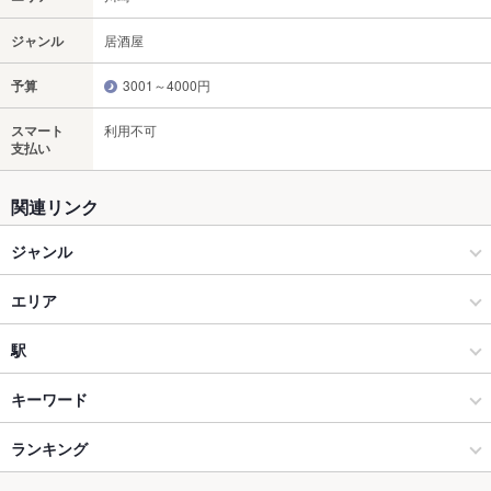
ジャンル
居酒屋
予算
3001～4000円
スマート
利用不可
支払い
関連リンク
ジャンル
居酒屋
エリア
和風
川崎
駅
創作
川崎 × 居酒屋
川崎駅
キーワード
川崎・鶴見 × 居酒屋
川崎 × 和風
京急川崎駅
ランキング
手羽先
からあげ
お茶漬け
馬刺し
エビ料理
カキ料理・オイスター
刺身
ローストビーフ
フライドポテト
ソーセージ
海鮮丼
しゃぶしゃぶ