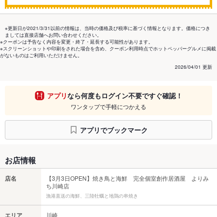
※更新日が2021/3/31以前の情報は、当時の価格及び税率に基づく情報となります。価格につき
ましては直接店舗へお問い合わせください。
※クーポンは予告なく内容を変更・終了・延長する可能性があります。
※スクリーンショットや印刷をされた場合を含め、クーポン利用時点でホットペッパーグルメに掲載
がないものはご利用いただけません。
2026/04/01 更新
アプリ
なら何度もログイン不要ですぐ確認！
ワンタップで手軽につかえる
アプリでブックマーク
お店情報
店名
【3月3日OPEN】焼き鳥と海鮮 完全個室創作居酒屋 よりみ
ち川崎店
漁港直送の海鮮、三陸牡蠣と地鶏の串焼き
エリア
川崎