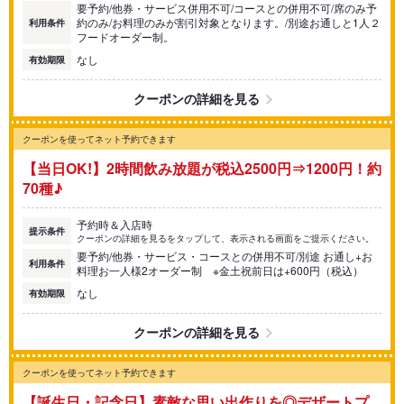
要予約/他券・サービス併用不可/コースとの併用不可/席のみ予
約のみ/お料理のみが割引対象となります。/別途お通しと1人２
利用条件
フードオーダー制。
なし
有効期限
クーポンの詳細を見る
クーポンを使ってネット予約できます
【当日OK!】2時間飲み放題が税込2500円⇒1200円！約
70種♪
予約時＆入店時
提示条件
クーポンの詳細を見るをタップして、表示される画面をご提示ください。
要予約/他券・サービス・コースとの併用不可/別途 お通し+お
利用条件
料理お一人様2オーダー制 ※金土祝前日は+600円（税込）
なし
有効期限
クーポンの詳細を見る
クーポンを使ってネット予約できます
【誕生日・記念日】素敵な思い出作りを◎デザートプ