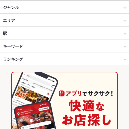
ジャンル
居酒屋
エリア
和風
大津駅
駅
海鮮
大津駅 × 居酒屋
大津駅
キーワード
大津 × 居酒屋
大津駅 × 和風
上栄町駅
ランキング
からあげ
お茶漬け
炉ばた焼き・炙り焼き
沖縄料理
エビ料理
フライドポテト
うどん
そば
うなぎ
天ぷら
おでん
牛すじ
大津 × 和風
大津駅 × 海鮮
島ノ関駅
滋賀のグルメランキング
焼きそば
アヒージョ
鮎天ぷら
大津 × 海鮮
滋賀
滋賀の居酒屋ランキング
大津駅 × 居酒屋
滋賀 × 居酒屋
大津のグルメランキング
大津駅 × 和風
滋賀 × 和風
大津の居酒屋ランキング
大津駅 × 海鮮
滋賀 × 海鮮
大津駅のグルメランキング