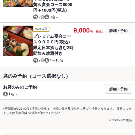
贅沢宴会コース6000
円＋1000円(税込)
9品
3名～
9,000
飲み放題
詳細・予約
円（税込）
プレミアム宴会コー
ス９０００円(税込)
限定日本酒も含む2時
間飲み放題付き
9品
4～10名
席のみ予約（コース選択なし）
お席のみのご予約
詳細・予約
1名～
※更新日が2021/3/31以前の情報は、当時の価格及び税率に基づく情報となります。 価格につき
ましては直接店舗へお問い合わせください。
2025/09/02 更新