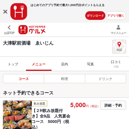
はじめてのアプリ予約で最大
1,000円分ポイントもらえる
ダウンロード
アプリで開く
お店TOP
マイメニュー
大津駅前酒場 ゑいじん
口コミ
トップ
メニュー
店内
写真
156
コース
料理
ドリンク
ネット予約できるコース
5,000
飲み放題
詳細・予約
円（税込）
【２H飲み放題付
き】全9品 人気宴会
コース 5000円（税
込）