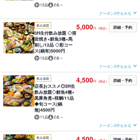
12品
2名～
クーポン3件をみる
5,000
飲み放題
詳細・予約
円（税込）
3H生付飲み放題 ◇溶
岩焼き×鮮魚3種×馬
刺し/12品 ◇彩コー
ス(鍋有)5000円
12品
2名～
クーポン3件をみる
4,500
飲み放題
詳細・予約
円（税込）
店長おススメ◎3H生
飲み放題◇鮮魚4種×
黒豚角煮×桜鯛/11品
◆旬コース(鍋
無)4500円
11品
2名～
クーポン3件をみる
4,500
飲み放題
詳細・予約