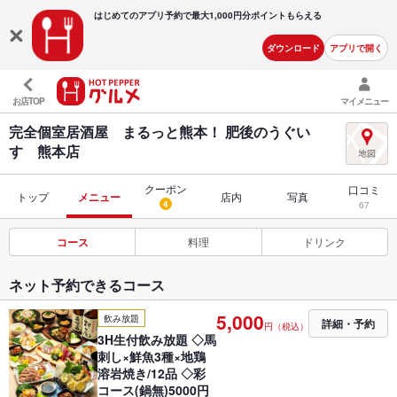
はじめてのアプリ予約で最大
1,000円分ポイントもらえる
ダウンロード
アプリで開く
お店TOP
マイメニュー
完全個室居酒屋 まるっと熊本！ 肥後のうぐい
す 熊本店
クーポン
口コミ
トップ
メニュー
店内
写真
4
67
コース
料理
ドリンク
ネット予約できるコース
5,000
飲み放題
詳細・予約
円（税込）
3H生付飲み放題 ◇馬
刺し×鮮魚3種×地鶏
溶岩焼き/12品 ◇彩
コース(鍋無)5000円