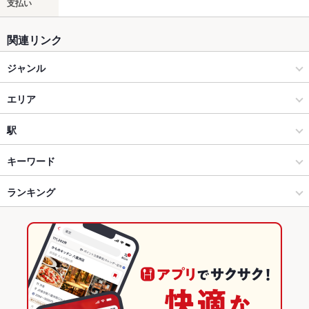
支払い
関連リンク
ジャンル
居酒屋
エリア
和風
新市街・シャワー通り
駅
創作
新市街・シャワー通り × 居酒屋
辛島町駅
キーワード
熊本市(上通り･下通り･新市街) × 居酒屋
新市街・シャワー通り × 和風
花畑町駅
ランキング
卵焼き
からあげ
お茶漬け
馬刺し
エビ料理
刺身
フライドポテト
しゃぶしゃぶ
うどん
地鶏
もつ鍋
フレンチトースト
肉寿司
熊本市(上通り･下通り･新市街) × 和風
新市街・シャワー通り × 創作
藤崎宮前駅
熊本のグルメランキング
熊本市(上通り･下通り･新市街) × 創作
熊本
熊本の居酒屋ランキング
辛島町駅 × 居酒屋
熊本 × 居酒屋
熊本市(上通り･下通り･新市街)のグルメランキング