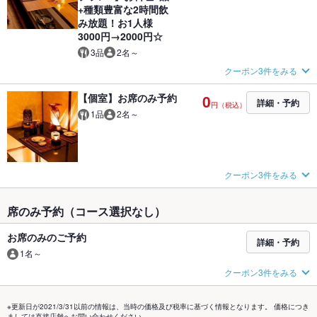
+種類豊富な2時間飲
み放題！お1人様
3000円→2000円☆
3品
2名～
クーポン3件をみる
【個室】お席のみ予約
0
詳細・予約
円（税込）
1品
2名～
クーポン3件をみる
席のみ予約（コース選択なし）
お席のみのご予約
詳細・予約
1名～
クーポン3件をみる
※更新日が2021/3/31以前の情報は、当時の価格及び税率に基づく情報となります。 価格につき
ましては直接店舗へお問い合わせください。