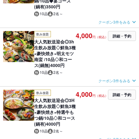
鍋/10品◆宴コース
(鍋有)3500円
10品
2名～
クーポン3件をみる
4,000
飲み放題
詳細・予約
円（税込）
大人気歓送迎会◎3h
生飲み放題◇鮮魚3種
×豪快焼き×明太モツ
南蛮 /10品◇和コー
ス(鍋無)4000円
10品
2名～
クーポン3件をみる
4,000
飲み放題
詳細・予約
円（税込）
大人気歓送迎会◎3H
生飲み放題◇鮮魚3種
×豪快焼き×特選牛も
つ鍋/10品◇和コース
(鍋有)4000円
10品
2名～