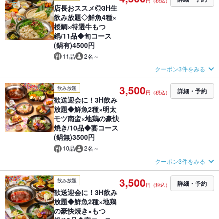
円（税込）
店長おススメ◎3H生
飲み放題◇鮮魚4種×
桜鯛×特選牛もつ
鍋/11品◆旬コース
(鍋有)4500円
11品
2名～
クーポン3件をみる
3,500
飲み放題
詳細・予約
円（税込）
歓送迎会に！3H飲み
放題◆鮮魚2種×明太
モツ南蛮×地鶏の豪快
焼き/10品◆宴コース
(鍋無)3500円
10品
2名～
クーポン3件をみる
3,500
飲み放題
詳細・予約
円（税込）
歓送迎会に！3H飲み
放題◆鮮魚2種×地鶏
の豪快焼き×もつ