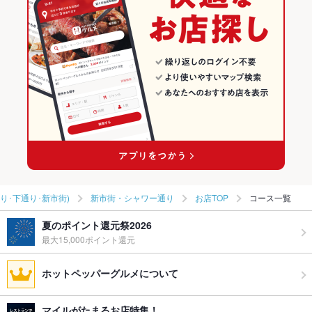
辛島町駅 × 和風
熊本 × 和風
熊本市(上通り･下通り･新市街)の居酒屋ランキング
辛島町駅 × 創作
熊本 × 創作
新市街・シャワー通りのグルメランキング
新市街・シャワー通りの居酒屋ランキング
り･下通り･新市街)
新市街・シャワー通り
お店TOP
コース一覧
夏のポイント還元祭2026
最大15,000ポイント還元
ホットペッパーグルメについて
マイルがたまるお店特集！