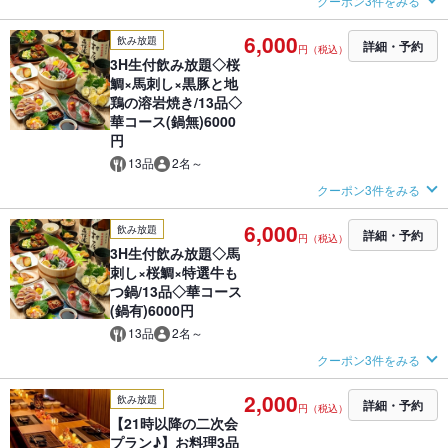
クーポン3件をみる
6,000
飲み放題
詳細・予約
円（税込）
3H生付飲み放題◇桜
鯛×馬刺し×黒豚と地
鶏の溶岩焼き/13品◇
華コース(鍋無)6000
円
13品
2名～
クーポン3件をみる
6,000
飲み放題
詳細・予約
円（税込）
3H生付飲み放題◇馬
刺し×桜鯛×特選牛も
つ鍋/13品◇華コース
(鍋有)6000円
13品
2名～
クーポン3件をみる
2,000
飲み放題
詳細・予約
円（税込）
【21時以降の二次会
プラン♪】お料理3品