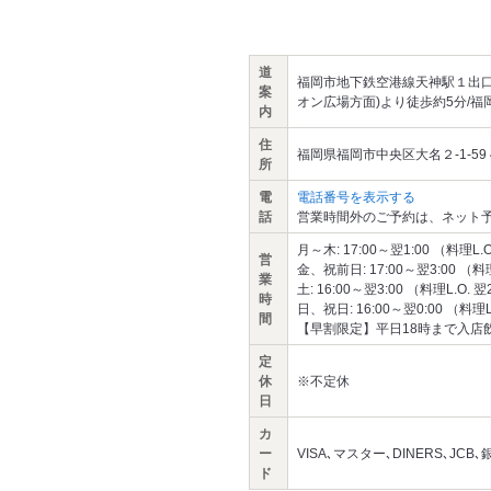
道
福岡市地下鉄空港線天神駅１出口
案
オン広場方面)より徒歩約5分/
内
住
福岡県福岡市中央区大名２-1-59 
所
電
電話番号を表示する
話
営業時間外のご予約は、ネット予
月～木: 17:00～翌1:00 （料理L.O
営
金、祝前日: 17:00～翌3:00 （料理L
業
土: 16:00～翌3:00 （料理L.O. 翌
時
日、祝日: 16:00～翌0:00 （料理L.
間
【早割限定】平日18時まで入店飲
定
休
※不定休
日
カ
ー
VISA､マスター､DINERS､JCB､
ド