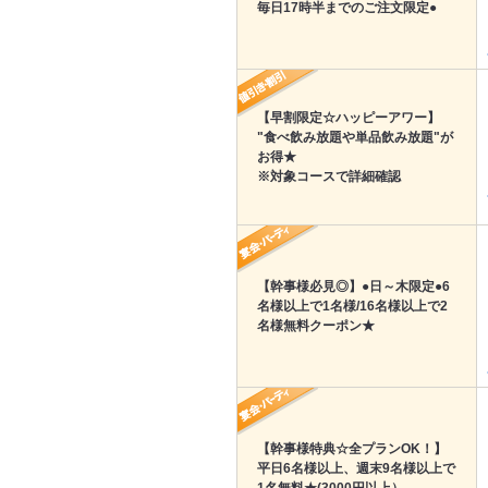
毎日17時半までのご注文限定●
【早割限定☆ハッピーアワー】
"食べ飲み放題や単品飲み放題"が
お得★
※対象コースで詳細確認
【幹事様必見◎】●日～木限定●6
名様以上で1名様/16名様以上で2
名様無料クーポン★
【幹事様特典☆全プランOK！】
平日6名様以上、週末9名様以上で