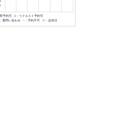
1
◎
即予約可
□
：リクエスト予約可
：要問い合わせ
×
：予約不可
休
：定休日