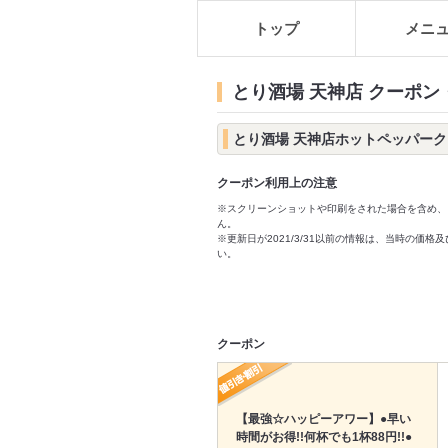
トップ
メニ
とり酒場 天神店 クーポン
とり酒場 天神店ホットペッパー
クーポン利用上の注意
※スクリーンショットや印刷をされた場合を含め、
ん。
※更新日が2021/3/31以前の情報は、当時の
い。
クーポン
【最強☆ハッピーアワー】●早い
時間がお得!!何杯でも1杯88円!!●