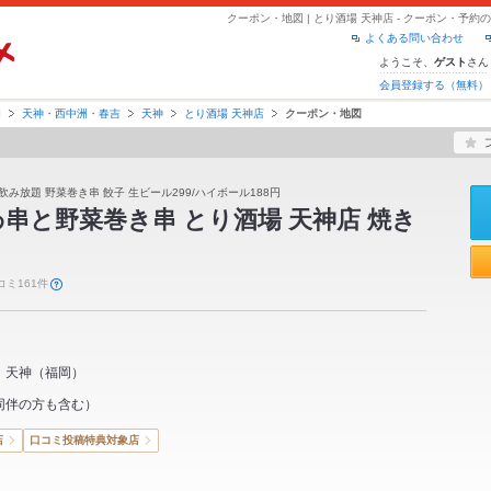
クーポン・地図 | とり酒場 天神店 - クーポン・予
よくある問い合わせ
ようこそ、
さん
ゲスト
会員登録する（無料）
岡
天神・西中洲・春吉
天神
とり酒場 天神店
クーポン・地図
飲み放題 野菜巻き串 餃子 生ビール299/ハイボール188円
串と野菜巻き串 とり酒場 天神店 焼き
コミ161件
天神
（
福岡
）
同伴の方も含む）
店
口コミ投稿特典対象店