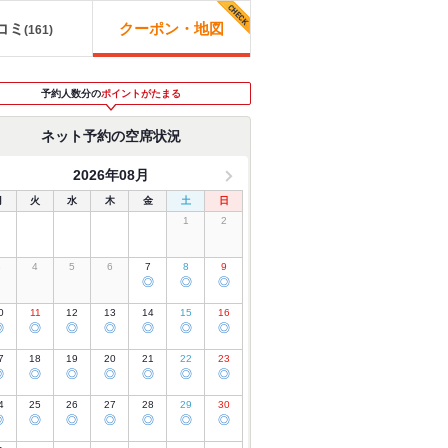
コミ
クーポン・地図
(
161
)
予約人数分の
ポイントがたまる
ネット予約の空席状況
2026年08月
月
火
水
木
金
土
日
1
2
3
4
5
6
7
8
9
◎
◎
◎
0
11
12
13
14
15
16
◎
◎
◎
◎
◎
◎
◎
7
18
19
20
21
22
23
◎
◎
◎
◎
◎
◎
◎
4
25
26
27
28
29
30
◎
◎
◎
◎
◎
◎
◎