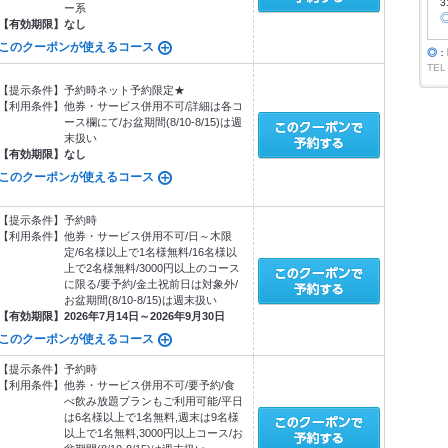
3
ー系
【有効期限】
なし
このクーポンが使えるコース
◎
：
TEL
【提示条件】
予約時ネット予約限定★
【利用条件】
他券・サービス併用不可/詳細は各コ
ース欄にて/お盆期間(8/10-8/15)は週
末扱い
【有効期限】
なし
このクーポンが使えるコース
【提示条件】
予約時
【利用条件】
他券・サービス併用不可/日～木限
定/6名様以上で1名様無料/16名様以
上で2名様無料/3000円以上のコース
に限る/要予約/金土祝前日は対象外/
お盆期間(8/10-8/15)は週末扱い
【有効期限】
2026年7月14日～2026年9月30日
このクーポンが使えるコース
【提示条件】
予約時
【利用条件】
他券・サービス併用不可/要予約/食
べ飲み放題プランもご利用可能/平日
は6名様以上で1名無料,週末は9名様
以上で1名無料,3000円以上コース/お