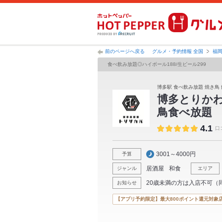
前のページへ戻る
グルメ・予約情報 全国
福
食べ飲み放題◎ハイボール188/生ビール299
博多駅 食べ飲み放題 焼き鳥 
博多とりかわ
鳥食べ放題
4.1
口
3001～4000円
予算
居酒屋
和食
ジャンル
エリア
20歳未満の方は入店不可（
お知らせ
【アプリ予約限定】最大800ポイント還元対象