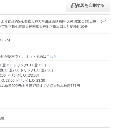
地図を印刷する
より徒歩約5分/西鉄天神大牟田線西鉄福岡(天神)駅出口(岩田屋・ライ
福岡市地下鉄七隈線天神南駅天神地下街出口より徒歩約10分
4F・5F
約が便利です。 ネット予約は
こちら
. 翌0:00 ドリンクL.O. 翌0:30）
.O. 翌2:00 ドリンクL.O. 翌2:30）
2:00 ドリンクL.O. 翌2:30）
O. 23:00 ドリンクL.O. 23:30）
み放題500円/土日祝17時まで入店☆飲み放題777円
銀聯