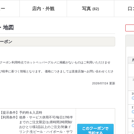
ュー
店内・外観
写真
口
(82)
・地図
クーポン
クーポン利用時点でホットペッパーグルメに掲載がないものはご利用いただけませ
価格及び税率に基づく情報となります。 価格につきましては直接店舗へお問い合わせくださ
2026/07/24 更新
1
1
【提示条件】
予約時＆入店時
【利用条件】
他券・サービス併用不可/毎日17時半
2
までのご注文限定/お席時間2時間制/
おひとり様2品以上のご注文/対象ド
リンク:生ビール・ハイボール・サワ