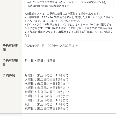
※ポイントプラスで加算されるホットペッパーグルメ限定ポイントは、
来店日の翌月15日頃に加算されます。
※加算ポイントは、ご予約の条件により変動する場合があります。
※一部時間帯（7:00～14:59来店の予約）は確定した人数1人につき10ポイン
トとなります。詳しくは
こちら
をご覧ください。
※ポイントプラスで加算されるポイントは、ホットペッパーグルメ限定ポイ
ントになります。対象日時の予約で、予約日が翌々月末までのご来店がポイ
ント加算の対象となります。加算ポイントに関する詳細は
こちら
をご確認く
ださい。
予約可能期
2026年2月1日～2026年12月30日まで
間
予約可能曜
月～日・祝日・祝前日
日
予約締切
月曜日：来店日の当日15時まで
火曜日：来店日の当日15時まで
水曜日：来店日の当日15時まで
木曜日：来店日の当日15時まで
金曜日：来店日の前日23時まで
土曜日：来店日の前日23時まで
日曜日：来店日の当日15時まで
祝日 ：来店日の当日15時まで
祝前日：来店日の前日23時まで