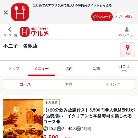
はじめてのアプリ予約で最大
1,000円分ポイントもらえる
ダウンロード
アプリで開く
コース一覧
マイメニュー
不二子 名駅店
口コミ
トップ
メニュー
店内
写真
273
コース
料理
ドリンク
飲み放題
【120分飲み放題付き】5,500円◆人気MENUが
9品勢揃い！イタリアンと本格寿司を楽しめる
コース◆
10品
2～40名
2時間
5,500