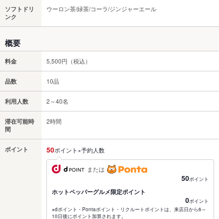
ソフトドリ
ウーロン茶/緑茶/コーラ/ジンジャーエール
ンク
概要
料金
5,500円（税込）
品数
10品
利用人数
2～40名
滞在可能時
2時間
間
ポイント
50
ポイント×予約人数
または
50
ポイント
ホットペッパーグルメ限定ポイント
0
ポイント
※dポイント・Pontaポイント・リクルートポイントは、来店日から6～
10日後にポイント加算されます。