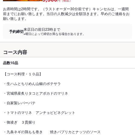
円（税込）
お席時間は2時間です。（ラストオーダー30分前です）キャンセルは、一週間
前までにお願い致します。当日の人数減少は全額頂きます。早めのご連絡をお
願い致します。
来店日の前日23時まで
予約締切
※曜日によって締切が異なる場合があります。
コース内容
品数
10品
【コース料理・１０品】
・生ハムとちりめん山椒のポテサラ
・宮城県産炙りタコとアボカドのマリネ
・自家製レバーパテ
・トマトのマリネ アンチョビビネグレット
・御凌ぎ ３貫握り
・九条ネギの鶏もも巻き 焼きパプリカとナッツのソース