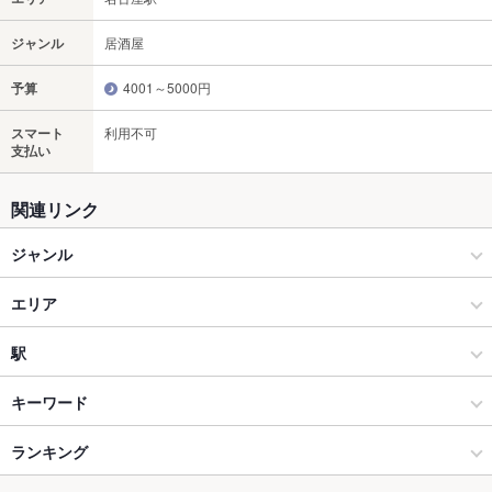
ジャンル
居酒屋
予算
4001～5000円
スマート
利用不可
支払い
関連リンク
ジャンル
居酒屋
エリア
海鮮
名古屋駅
駅
名古屋（名古屋駅/西区/中村区） × 居酒屋
名古屋駅 × 居酒屋
近鉄名古屋駅
キーワード
名古屋（名古屋駅/西区/中村区） × 海鮮
名古屋駅 × 海鮮
名古屋駅
ランキング
からあげ
エビ料理
カニ料理
フライドポテト
つくね
アクアパッツァ
パスタ
ペスカトーレ
牛タン