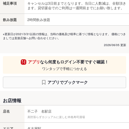
補足事項
キャンセルは3日前までとなります。当日に人数減は、全額頂き
ます。貸切宴会でのご利用は一週間前までにお願い致します。
飲み放題
2時間飲み放題
※更新日が2021/3/31以前の情報は、当時の価格及び税率に基づく情報となります。 価格につき
ましては直接店舗へお問い合わせください。
2026/06/05 更新
アプリ
なら何度もログイン不要ですぐ確認！
ワンタップで手軽につかえる
アプリでブックマーク
お店情報
店名
不二子 名駅店
肩肘張らずカジュアルに楽しむ本格寿司酒場
エリア
名古屋駅