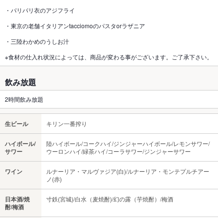
・パリパリ衣のアジフライ
・東京の老舗イタリアンtacciomoのパスタorラザニア
・三陸わかめのうしお汁
※食材の仕入れ状況によっては、商品が変わる事がございます。ご了承下さい。
飲み放題
2時間飲み放題
生ビール
キリン一番搾り
ハイボール/
陸ハイボール/コークハイ/ジンジャーハイボール/レモンサワー/
サワー
ウーロンハイ/緑茶ハイ/コーラサワー/ジンジャーサワー
ワイン
ルナーリア・マルヴァジア(白)/ルナーリア・モンテプルチアー
ノ(赤)
日本酒/焼
寸鉄(宮城)/白水（麦焼酎)/幻の露（芋焼酎）/梅酒
酎/梅酒