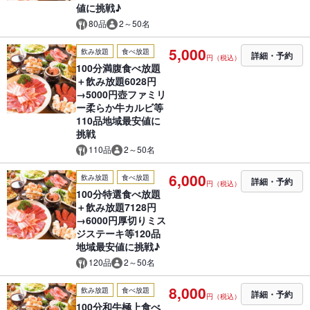
値に挑戦♪
80品
2～50名
5,000
飲み放題
食べ放題
詳細・予約
円（税込）
100分満腹食べ放題
＋飲み放題6028円
→5000円壺ファミリ
ー柔らか牛カルビ等
110品地域最安値に
挑戦
110品
2～50名
6,000
飲み放題
食べ放題
詳細・予約
円（税込）
100分特選食べ放題
＋飲み放題7128円
→6000円厚切りミス
ジステーキ等120品
地域最安値に挑戦♪
120品
2～50名
8,000
飲み放題
食べ放題
詳細・予約
円（税込）
100分和牛極上食べ