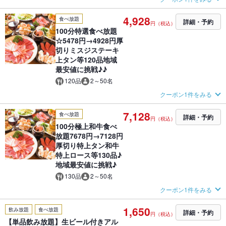
4,928
食べ放題
詳細・予約
円（税込）
100分特選食べ放題
☆5478円→4928円厚
切りミスジステーキ
上タン等120品地域
最安値に挑戦♪♪
120品
2～50名
クーポン1件をみる
7,128
食べ放題
詳細・予約
円（税込）
100分極上和牛食べ
放題7678円→7128円
厚切り特上タン和牛
特上ロース等130品♪
地域最安値に挑戦♪
130品
2～50名
クーポン1件をみる
1,650
飲み放題
食べ放題
詳細・予約
円（税込）
【単品飲み放題】生ビール付きアル