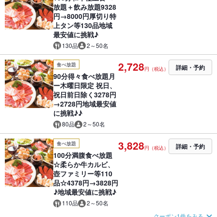
放題＋飲み放題9328
円→8000円厚切り特
上タン等130品地域
最安値に挑戦♪
130品
2～50名
2,728
食べ放題
詳細・予約
円（税込）
90分得々食べ放題月
ー木曜日限定 祝日、
祝日前日除く3278円
→2728円地域最安値
に挑戦♪♪
80品
2～50名
3,828
食べ放題
詳細・予約
円（税込）
100分満腹食べ放題
☆柔らか牛カルビ、
壺ファミリー等110
品☆4378円→3828円
♪地域最安値に挑戦♪
110品
2～50名
クーポン1件をみる