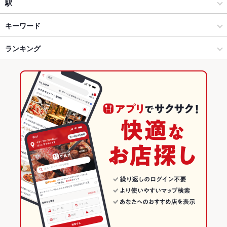
焼肉
池袋東口
駅
池袋 × 焼肉・ホルモン
池袋東口 × 焼肉・ホルモン
池袋駅
キーワード
池袋 × 焼肉
池袋東口 × 焼肉
ランキング
エビ料理
刺身
にんにく料理
ウインナー
レバー
カシラ
炭火焼
ビビンバ
石焼きビビンバ
サムゲタン
冷麺
ねぎ焼き
チーズタッカルビ
池袋駅 × 焼肉・ホルモン
池袋東口 × 居酒屋
東京のグルメランキング
池袋駅 × 焼肉
池袋東口 × 創作
東京の焼肉・ホルモンランキング
居酒屋
東京
池袋のグルメランキング
創作
東京 × 焼肉・ホルモン
池袋の焼肉・ホルモンランキング
池袋 × 居酒屋
東京 × 焼肉
池袋東口のグルメランキング
池袋 × 創作
東京 × 居酒屋
池袋東口の焼肉・ホルモンランキング
池袋駅 × 居酒屋
東京 × 創作