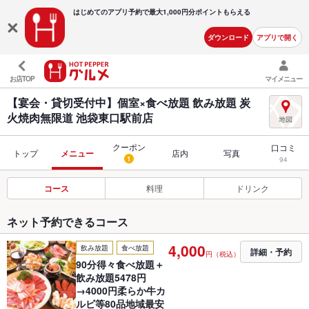
はじめてのアプリ予約で最大
1,000円分ポイントもらえる
ダウンロード
アプリで開く
お店TOP
マイメニュー
【宴会・貸切受付中】個室×食べ放題 飲み放題 炭
火焼肉無限道 池袋東口駅前店
クーポン
口コミ
トップ
メニュー
店内
写真
1
94
コース
料理
ドリンク
ネット予約できるコース
4,000
飲み放題
食べ放題
詳細・予約
円（税込）
90分得々食べ放題＋
飲み放題5478円
→4000円柔らか牛カ
ルビ等80品地域最安