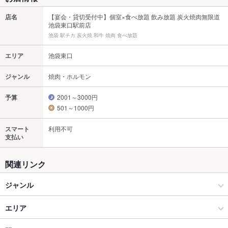
店名
【宴会・貸切受付中】個室×食べ放題 飲み放題 炭火焼肉無限道
池袋東口駅前店
池袋 駅チカ 炭火焼 和牛 焼肉 食べ放題
エリア
池袋東口
ジャンル
焼肉・ホルモン
予算
2001～3000円
501～1000円
スマート
利用不可
支払い
関連リンク
ジャンル
焼肉・ホルモン
エリア