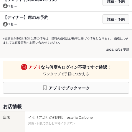
詳細・予約
1名～
【ディナー】席のみ予約
詳細・予約
1名～
※更新日が2021/3/31以前の情報は、当時の価格及び税率に基づく情報となります。 価格につき
ましては直接店舗へお問い合わせください。
2025/12/28 更新
アプリ
なら何度もログイン不要ですぐ確認！
ワンタップで手軽につかえる
アプリでブックマーク
お店情報
店名
イタリア辺りの料理店 osteria Carbone
河瀬・日夏で楽しむ本格イタリアン