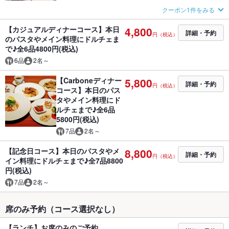
クーポン1件をみる
【カジュアルディナーコース】本日
4,800
詳細・予約
円（税込）
のパスタやメイン料理にドルチェま
で♪全6品4800円(税込)
6品
2名～
【Carboneディナー
5,800
詳細・予約
円（税込）
コース】本日のパス
タやメイン料理にド
ルチェまで♪全6品
5800円(税込)
7品
2名～
【記念日コース】本日のパスタやメ
8,800
詳細・予約
円（税込）
イン料理にドルチェまで♪全7品8800
円(税込)
7品
2名～
席のみ予約（コース選択なし）
【ランチ】お席のみのご予約