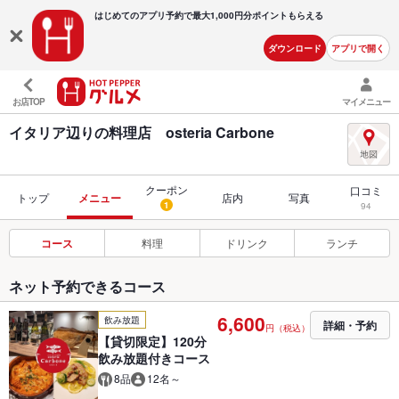
はじめてのアプリ予約で最大
1,000円分ポイントもらえる
ダウンロード
アプリで開く
お店TOP
マイメニュー
イタリア辺りの料理店 osteria Carbone
クーポン
口コミ
トップ
メニュー
店内
写真
1
94
コース
料理
ドリンク
ランチ
ネット予約できるコース
6,600
飲み放題
詳細・予約
円（税込）
【貸切限定】120分
飲み放題付きコース
8品
12名～