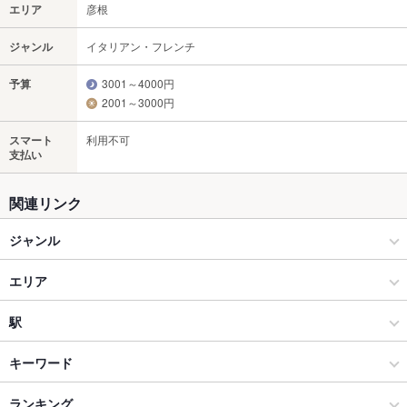
エリア
彦根
ジャンル
イタリアン・フレンチ
予算
3001～4000円
2001～3000円
スマート
利用不可
支払い
関連リンク
ジャンル
イタリアン・フレンチ
エリア
イタリアン
彦根
駅
長浜市・彦根市 × イタリアン・フレンチ
彦根 × イタリアン・フレンチ
河瀬駅
キーワード
長浜市・彦根市 × イタリアン
彦根 × イタリアン
ランキング
エビ料理
フライドポテト
ソーセージ
ステーキ
アクアパッツァ