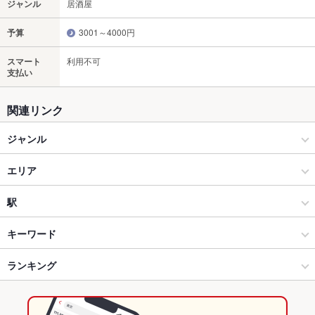
ジャンル
居酒屋
予算
3001～4000円
スマート
利用不可
支払い
関連リンク
ジャンル
居酒屋
エリア
海鮮
新市街・シャワー通り
駅
熊本市(上通り･下通り･新市街) × 居酒屋
新市街・シャワー通り × 居酒屋
熊本駅
キーワード
熊本市(上通り･下通り･新市街) × 海鮮
新市街・シャワー通り × 海鮮
熊本駅前駅
ランキング
からあげ
炉ばた焼き・炙り焼き
エビ料理
カニ料理
海鮮丼
うどん
なめろう
牛タン
デザート
熊本駅 × 居酒屋
新市街・シャワー通り × 和食
熊本城・市役所前駅
熊本のグルメランキング