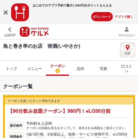
はじめてのアプリ予約で最大
1,000円分ポイントもらえる
ダウンロード
アプリで開く
お店TOP
マイメニュー
魚と巻き串のお店 弥酒(いやさか)
クーポン
口コミ
トップ
メニュー
店内
写真
6
34
クーポン一覧
クーポンを使ってネット予約できます
【90分飲み放題クーポン】980円！※LO30分前
予約時＆入店時
提示条件
クーポンの詳細を見るをタップして、表示される画面をご提示ください。
1組1回1枚、2名様以上、他券・サービス併用不可、※LO30分
利用条件