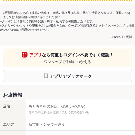
※更新日が2021/3/31以前の情報は、当時の価格及び税率に基づく情報となります。価格につき
ましては直接店舗へお問い合わせください。
※クーポンは予告なく内容を変更・終了・延長する可能性があります。
※スクリーンショットや印刷をされた場合を含め、クーポン利用時点でホットペッパーグルメに掲載
がないものはご利用いただけません。
2026/04/11 更新
アプリ
なら何度もログイン不要ですぐ確認！
ワンタップで手軽につかえる
アプリでブックマーク
お店情報
店名
魚と巻き串のお店 弥酒(いやさか)
熊本の郷土料理も充実！楽しく飲める旨い店
エリア
新市街・シャワー通り