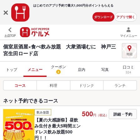
はじめてのアプリ予約で最大
1,000円分ポイントもらえる
ダウンロード
アプリで開く
お店TOP
マイメニュー
個室居酒屋×食べ飲み放題 大衆酒場むに 神戸三
宮生田ロード店
クーポン
口コミ
トップ
メニュー
店内
写真
3
324
コース
料理
ドリンク
ランチ
ネット予約できるコース
500
飲み放題
詳細・予約
円（税込）
【夏の大感謝祭】昼飲
み生付き最大5時間エン
ドレス飲み放題500
円！！