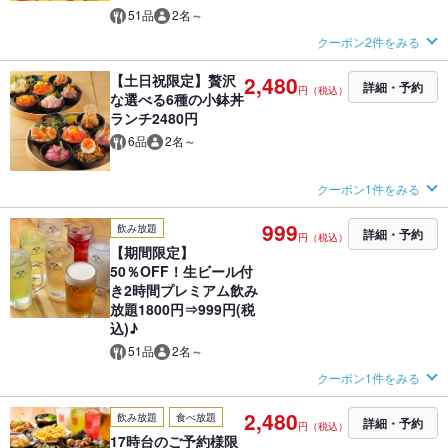
51品
2名～
クーポン2件をみる
【土日祝限定】贅沢
2,480
詳細・予約
円（税込）
な選べる6種の小鉢丼
ランチ2480円
6品
2名～
クーポン1件をみる
999
飲み放題
詳細・予約
円（税込）
【期間限定】
50％OFF！生ビール付
き2時間プレミアム飲み
放題1800円⇒999円(税
込)♪
51品
2名～
クーポン1件をみる
2,480
飲み放題
食べ放題
詳細・予約
円（税込）
17時台のご予約様限