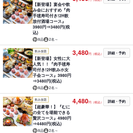
【新登場】宴会や飲
み会におすすめ『肉
手毬寿司付き!2H飲
放付酒場コース』
3980円⇒3480円(税
込)
8品
2名～
3,480
飲み放題
詳細・予約
円（税込）
【新登場】女性に大
人気！！『肉手毬寿
司付き!2H飲みホ女
子会コース』3980円
⇒3480円(税込)
8品
2名～
4,480
飲み放題
詳細・予約
円（税込）
【超豪華！】『むに
の全てを堪能できる
贅沢コース』4980円
⇒4480円(税込)
8品
2名～