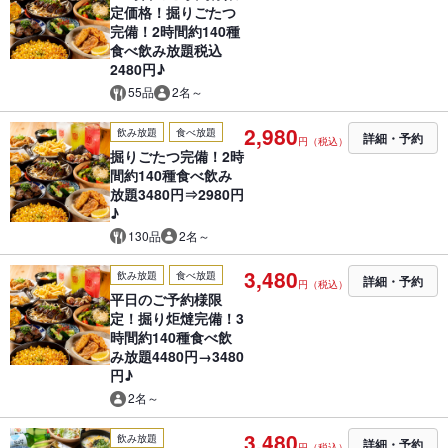
定価格！掘りごたつ
完備！2時間約140種
食べ飲み放題税込
2480円♪
55品
2名～
2,980
飲み放題
食べ放題
詳細・予約
円（税込）
掘りごたつ完備！2時
間約140種食べ飲み
放題3480円⇒2980円
♪
130品
2名～
3,480
飲み放題
食べ放題
詳細・予約
円（税込）
平日のご予約様限
定！掘り炬燵完備！3
時間約140種食べ飲
み放題4480円→3480
円♪
2名～
3,480
飲み放題
詳細・予約
円（税込）