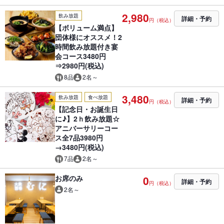
2,980
飲み放題
詳細・予約
円（税込）
【ボリューム満点】
団体様にオススメ！2
時間飲み放題付き宴
会コース3480円
⇒2980円(税込)
8品
2名～
3,480
飲み放題
食べ放題
詳細・予約
円（税込）
【記念日・お誕生日
に♪】2ｈ飲み放題☆
アニバーサリーコー
ス全7品3980円
→3480円(税込)
7品
2名～
お席のみ
0
詳細・予約
円（税込）
2名～