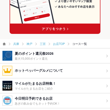
三宮駅 × ダイニングバー・バル
兵庫 × 洋・和洋・各国料理・その他
三宮駅 × 洋・和洋・各国料理・その他
兵庫
神戸
三宮
お店TOP
コース一覧
夏のポイント還元祭2026
最大15,000ポイント還元
ホットペッパーグルメについて
マイルがたまるお店特集！
マイルがたまるお店をご紹介
今日明日予約できるお店
急ぎの飲み会でもネット予約OK！