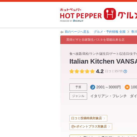
前のページへ戻る
グルメ・予約情報 全国
香
窯焼ピザと自家製生パスタを堪能出来る店
食べ放題/高松/ランチ/誕生日/デート/記念日/女子
Italian Kitchen 
4.2
口コミ357件
2001～3000円
10
予算
イタリアン・フレンチ
ダ
ジャンル
口コミ投稿特典対象店
ポイントプラス対象店