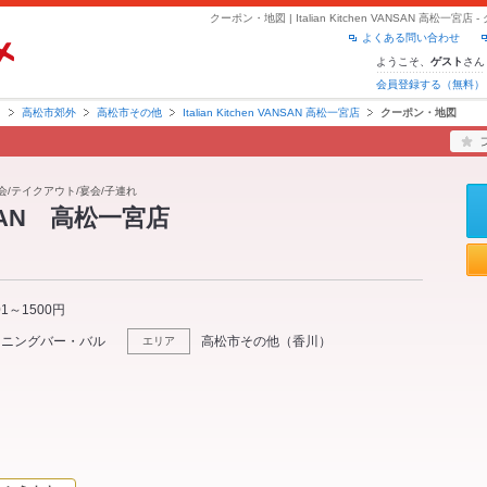
クーポン・地図 | Italian Kitchen VANSAN 高
よくある問い合わせ
ようこそ、
さん
ゲスト
会員登録する（無料）
川
高松市郊外
高松市その他
Italian Kitchen VANSAN 高松一宮店
クーポン・地図
会/テイクアウト/宴会/子連れ
VANSAN 高松一宮店
01～1500円
イニングバー・バル
高松市その他
（
香川
）
エリア