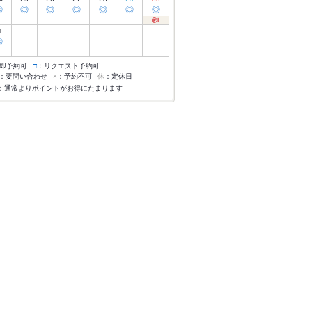
◎
◎
◎
◎
◎
◎
◎
1
◎
即予約可
□
：リクエスト予約可
：要問い合わせ
×
：予約不可
休
：定休日
：通常よりポイントがお得にたまります