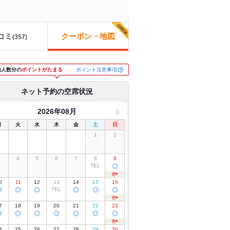
コミ
クーポン・地図
(
357
)
ポイント注意事項
約人数分の
ポイントがたまる
ネット予約の空席状況
2026年08月
月
火
水
木
金
土
日
1
2
3
4
5
6
7
8
9
TEL
◎
0
11
12
13
14
15
16
◎
◎
◎
TEL
◎
◎
◎
7
18
19
20
21
22
23
◎
◎
◎
◎
◎
◎
◎
4
25
26
27
28
29
30