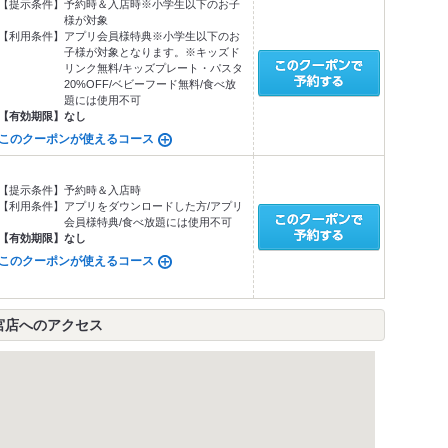
【提示条件】
予約時＆入店時※小学生以下のお子
様が対象
【利用条件】
アプリ会員様特典※小学生以下のお
子様が対象となります。※キッズド
リンク無料/キッズプレート・パスタ
20%OFF/ベビーフード無料/食べ放
題には使用不可
【有効期限】
なし
このクーポンが使えるコース
【提示条件】
予約時＆入店時
【利用条件】
アプリをダウンロードした方/アプリ
会員様特典/食べ放題には使用不可
【有効期限】
なし
このクーポンが使えるコース
 高松一宮店へのアクセス