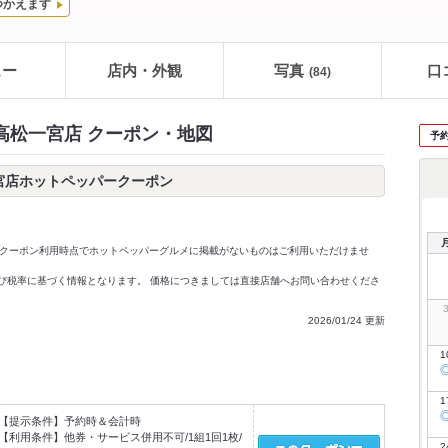
つかえます
ュー
店内・外観
写真
口
(84)
NSAN 高松一宮店 クーポン・地図
予
N 高松一宮店ホットペッパークーポン
クーポン利用時点でホットペッパーグルメに掲載がないものはご利用いただけませ
価格及び税率に基づく情報となります。 価格につきましては直接店舗へお問い合わせくださ
2026/01/24 更新
1
1
【提示条件】
予約時＆会計時
【利用条件】
他券・サービス併用不可/1組1回1枚/
2