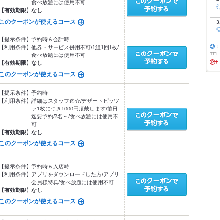
食べ放題には使用不可
【有効期限】
なし
このクーポンが使えるコース
3
【提示条件】
予約時＆会計時
◎
：
【利用条件】
他券・サービス併用不可/1組1回1枚/
TEL
食べ放題には使用不可
【有効期限】
なし
このクーポンが使えるコース
【提示条件】
予約時
【利用条件】
詳細はスタッフ迄☆/デザートピッツ
ァ1枚につき1000円頂戴します/前日
迄要予約/2名～/食べ放題には使用不
可
【有効期限】
なし
このクーポンが使えるコース
【提示条件】
予約時＆入店時
【利用条件】
アプリをダウンロードした方/アプリ
会員様特典/食べ放題には使用不可
【有効期限】
なし
このクーポンが使えるコース