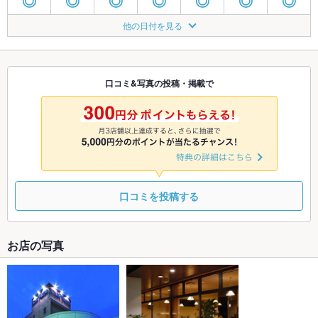
◎
◎
◎
◎
◎
◎
◎
8/20
8/21
8/22
8/23
8/24
8/25
8/26
他の日付を見る
◎
◎
◎
◎
◎
◎
◎
8/27
8/28
8/29
8/30
8/31
9/1
9/2
TEL
◎
◎
◎
◎
◎
◎
口コミ&写真の投稿・掲載で
9/3
9/4
9/5
9/6
9/7
9/8
9/9
◎
◎
◎
◎
◎
◎
◎
口コミを投稿する
お店の写真