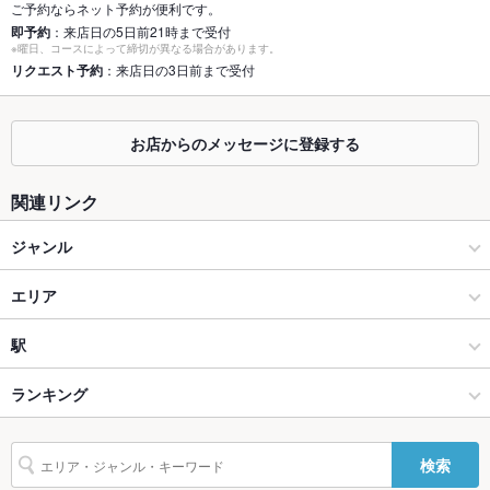
ご予約ならネット予約が便利です。
即予約
：来店日の5日前21時まで受付
座敷
なし
※曜日、コースによって締切が異なる場合があります。
リクエスト予約
：来店日の3日前まで受付
掘りごたつ
なし
カウンター
なし
お店からのメッセージに登録する
ソファー
なし
関連リンク
テラス席
なし
ジャンル
貸切
貸切不可
イタリアン・フレンチ
エリア
設備
Wi-Fi
あり
イタリアン
大曲
駅
バリアフリ
あり
横手・秋田県南部 × イタリアン・フレンチ
大曲 × イタリアン・フレンチ
大曲駅
ランキング
ー
横手・秋田県南部 × イタリアン
大曲 × イタリアン
秋田のグルメランキング
駐車場
あり ：70台
検索
TV・プロジ
あり