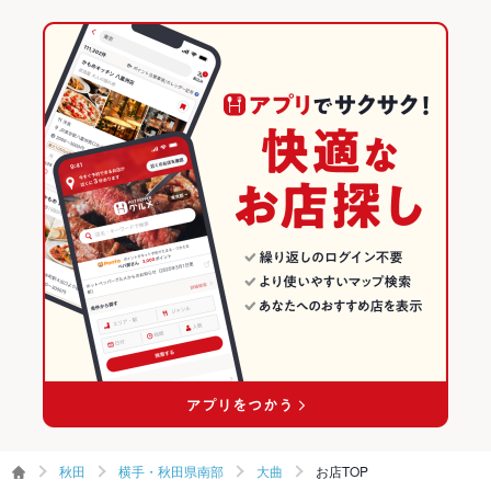
大曲駅 × イタリアン・フレンチ
秋田
秋田のイタリアン・フレンチランキング
ェクタ
大曲駅 × イタリアン
秋田 × イタリアン・フレンチ
秋田のイタリアンランキング
その他設備
－
秋田 × イタリアン
横手・秋田県南部のグルメランキング
その他
飲み放題
あり ：2時間2300円
大曲のグルメランキング
食べ放題
なし
お酒
カクテル充実、焼酎充実、日本酒充実、ワイン充実
お子様連れ
お子様連れ歓迎
ウェディン
－
グパーティ
ー二次会
お祝い・サ
可
プライズ対
応
秋田
横手・秋田県南部
大曲
お店TOP
備考
－