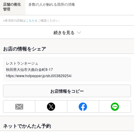
店舗の衛生
多数の人が触れる箇所の消毒
管理
※各項目の詳細は
こちら
をご確認ください。
続きを見る
たばこ
お店の情報をシェア
禁煙・喫煙
全席禁煙
レストランネージュ
喫煙専用室
なし
秋田県大仙市大曲白金町8-17
https://www.hotpepper.jp/strJ003829254/
※2020年4月1日～受動喫煙対策に関する法律が施行されています。正しい情報はお店へお問い
合わせください。
お店情報をコピー
お席
総席数
43席
最大宴会収
－
容人数
ネットでかんたん予約
個室
なし