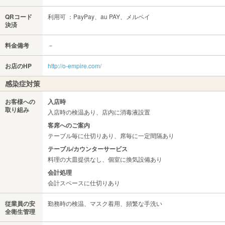
QRコード
利用可 ：PayPay、au PAY、メルペイ
決済
料金備考
－
お店のHP
http://o-empire.com/
感染症対策
お客様への
入店時
取り組み
入店時の検温あり、店内に消毒液設置
客席へのご案内
テーブル毎に仕切りあり、席毎に一定間隔あり
テーブル/カウンターサービス
料理の大皿提供なし、個室に換気設備あり
会計処理
会計スペースに仕切りあり
従業員の安
勤務時の検温、マスク着用、頻繁な手洗い
全衛生管理