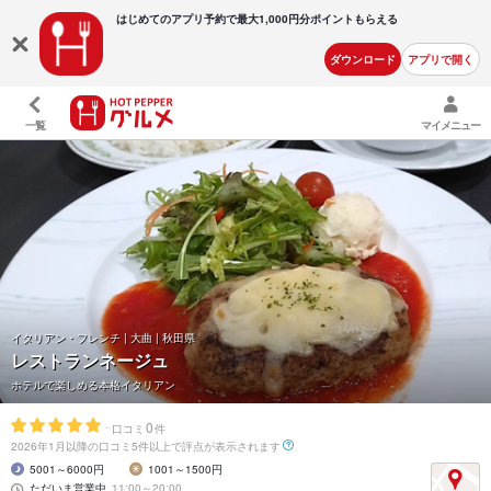
はじめてのアプリ予約で最大
1,000円分ポイントもらえる
ダウンロード
アプリで開く
一覧
マイメニュー
イタリアン・フレンチ | 大曲 | 秋田県
レストランネージュ
ホテルで楽しめる本格イタリアン
-
0
口コミ
件
2026年1月以降の口コミ5件以上で評点が表示されます
5001～6000円
1001～1500円
ただいま営業中
11:00～20:00