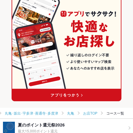
讃岐塩屋駅 × 和風
香川 × 居酒屋
香川の居酒屋ランキング
香川 × 和風
丸亀･坂出･宇多津･善通寺･多度津のグルメランキング
丸亀･坂出･宇多津･善通寺･多度津の居酒屋ランキング
丸亀のグルメランキング
丸亀の居酒屋ランキング
丸亀･坂出･宇多津･善通寺･多度津
丸亀
お店TOP
コース一覧
夏のポイント還元祭2026
最大15,000ポイント還元