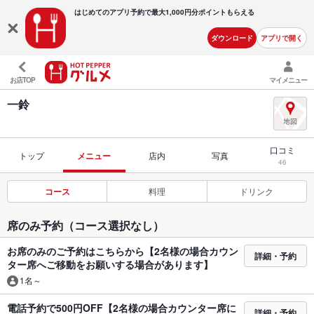
はじめてのアプリ予約で最大
1,000円分ポイントもらえる
ダウンロード
アプリで開く
お店TOP
マイメニュー
一鈴
口コミ
トップ
メニュー
店内
写真
46
コース
料理
ドリンク
席のみ予約（コース選択なし）
お席のみのご予約はこちらから【2名様の場合カウン
詳細・予約
ター席へご移動をお願いする場合があります】
1名～
電話予約で500円OFF【2名様の場合カウンター席に
詳細・予約