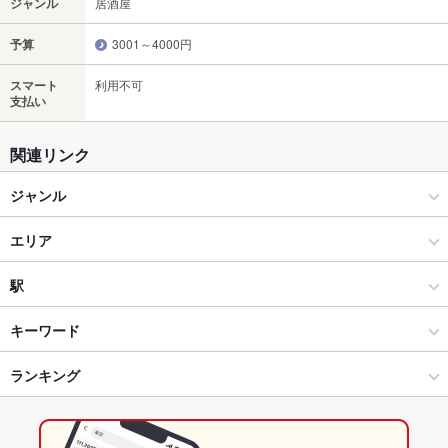
ジャンル
居酒屋
予算
3001～4000円
スマート
利用不可
支払い
関連リンク
ジャンル
居酒屋
エリア
和風
丸亀
駅
丸亀･坂出･宇多津･善通寺･多度津 × 居酒屋
丸亀 × 居酒屋
讃岐塩屋駅
キーワード
丸亀･坂出･宇多津･善通寺･多度津 × 和風
丸亀 × 和風
丸亀駅
ランキング
肉じゃが
卵焼き
手羽先
からあげ
エビ料理
刺身
フライドポテト
海鮮丼
天ぷら
肉豆腐
餃子
デザート
讃岐塩屋駅 × 居酒屋
香川
香川のグルメランキング