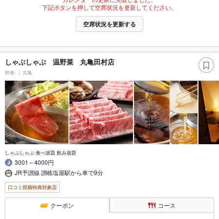
下記ボタンを押して空席状況を更新してください。
空席状況を更新する
しゃぶしゃぶ 温野菜 丸亀田村店
和食
丸亀
しゃぶしゃぶ 食べ放題 飲み放題
3001～4000円
JR予讃線 讃岐塩屋駅から車で9分
口コミ投稿特典対象店
クーポン
コース