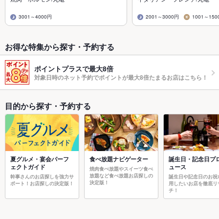
3001～4000円
2001～3000円
1001～150
お得な特集から探す・予約する
ポイントプラスで最大8倍
対象日時のネット予約でポイントが最大8倍たまるお店はこちら！
目的から探す・予約する
夏グルメ・宴会パーフ
食べ放題ナビゲーター
誕生日・記念日プ
ェクトガイド
ュース
焼肉食べ放題やスイーツ食べ
放題など食べ放題お店探しの
幹事さんのお店探しを強力サ
誕生日や記念日のお祝
決定版！
ポート！お店探しの決定版！
用したいお店を徹底リ
チ！