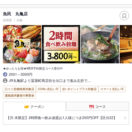
魚民 丸亀店
居酒屋
丸亀
★ゆったりお得★WEB予約限定コース受付中
2001～3000円
JR丸亀駅より冨屋町商店街を出口まで進み左折で…
口コミ投稿特典対象店
COIN+支払い可
ポイントプラス対象店
スマート支払い可
適格請求書発行事業者
クーポン
コース
【月‐木限定】2時間食べ飲み放題お1人様につき200円OFF【区分22】