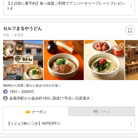
【２日前に要予約】食べ放題ご利用でアニバーサリープレートプレゼン
ト♪
セルフまるやうどん
和食
多度津
朝6時から営業◇駅から徒歩10分の立地！
1501～2000円
金蔵寺駅から徒歩約18分｡国道11号沿い日産過ぎ…
クーポン
コース
【うどん1杯につき】50円OFF☆