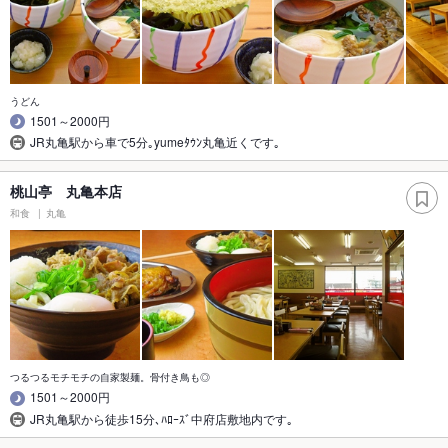
うどん
1501～2000円
JR丸亀駅から車で5分｡yumeﾀｳﾝ丸亀近くです｡
桃山亭 丸亀本店
和食
丸亀
つるつるモチモチの自家製麺。骨付き鳥も◎
1501～2000円
JR丸亀駅から徒歩15分､ﾊﾛｰｽﾞ中府店敷地内です｡