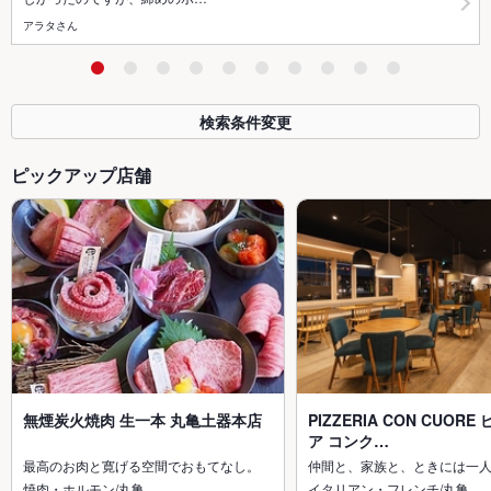
アラタさん
検索条件変更
ピックアップ店舗
無煙炭火焼肉 生一本 丸亀土器本店
PIZZERIA CON CUOR
ア コンク…
最高のお肉と寛げる空間でおもてなし。
仲間と、家族と、ときには一
焼肉・ホルモン/丸亀
イタリアン・フレンチ/丸亀