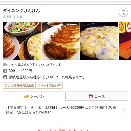
ダイニングけんけん
居酒屋
丸亀
掘りごたつ等設備も充実！くつろぎ下さい♪
3001～4000円
讃岐塩屋駅から徒歩5分｡ﾓｽﾊﾞｰｶﾞｰ丸亀店前です｡
口コミ投稿特典対象店
スマート支払い可
クーポン
コース
【平日限定！！火・水・木曜日】お一人様3300円以上ご利用のお客様
限定！*お会計から10％OFF*
カレンダーの更新に失敗しました。