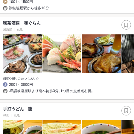
1001～1500円
讃岐塩屋駅から徒歩10分
喫茶酒房 和ぐらん
居酒屋
丸亀
個室や掘りごたつもあり☆
2001～3000円
JR讃岐塩屋駅より南へ徒歩3分､1つ目の交差点右折｡
手打うどん 龍
和食
丸亀