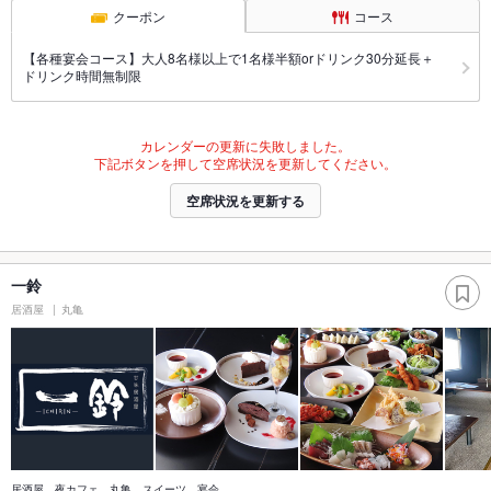
クーポン
コース
【各種宴会コース】大人8名様以上で1名様半額orドリンク30分延長＋
ドリンク時間無制限
カレンダーの更新に失敗しました。
下記ボタンを押して空席状況を更新してください。
空席状況を更新する
一鈴
居酒屋
丸亀
居酒屋 夜カフェ 丸亀 スイーツ 宴会