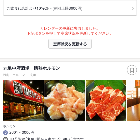
ご飲食代合計より10%OFF (割引上限3000円)
カレンダーの更新に失敗しました。
下記ボタンを押して空席状況を更新してください。
空席状況を更新する
丸亀中府酒場 情熱ホルモン
焼肉・ホルモン
丸亀
ホルモン
2001～3000円
JR予讃線｢丸亀｣駅から車で5分､ﾊﾛｰｽﾞ内です｡