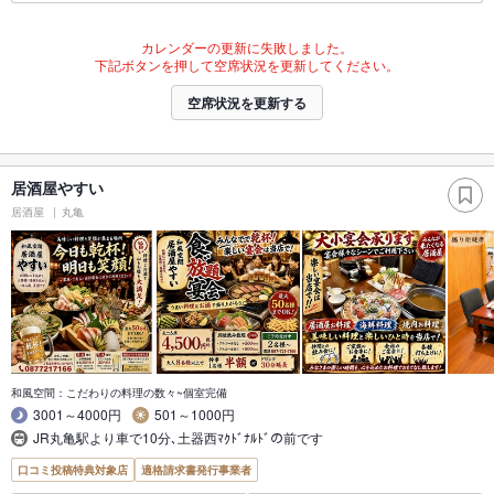
カレンダーの更新に失敗しました。
下記ボタンを押して空席状況を更新してください。
空席状況を更新する
居酒屋やすい
居酒屋
丸亀
和風空間：こだわりの料理の数々~個室完備
3001～4000円
501～1000円
JR丸亀駅より車で10分､土器西ﾏｸﾄﾞﾅﾙﾄﾞの前です
口コミ投稿特典対象店
適格請求書発行事業者