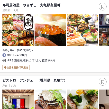
寿司居酒屋 や台ずし 丸亀駅富屋町
居酒屋
丸亀
新鮮な寿司一貫65円(税込)～
3001～4000円
JR予讃線丸亀駅出口1より徒歩約7分
適格請求書発行事業者
ビストロ アンジェ （香川県 丸亀市）
洋食
丸亀