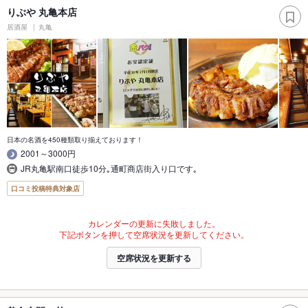
りぶや 丸亀本店
居酒屋
丸亀
日本の名酒を450種類取り揃えております！
2001～3000円
JR丸亀駅南口徒歩10分｡通町商店街入り口です｡
口コミ投稿特典対象店
カレンダーの更新に失敗しました。
下記ボタンを押して空席状況を更新してください。
空席状況を更新する