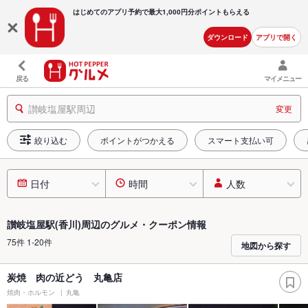
はじめてのアプリ予約で最大
1,000円分ポイントもらえる
ダウンロード
アプリで開く
戻る
マイメニュー
讃岐塩屋駅周辺
変更
絞り込む
ポイントがつかえる
スマート支払い可
日付
時間
人数
讃岐塩屋駅(香川)周辺のグルメ・クーポン情報
75件 1-20件
地図から探す
炭焼 肉の近どう 丸亀店
焼肉・ホルモン
丸亀