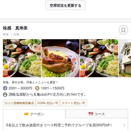
空席状況を更新する
味感 真寿美
和食
丸亀
和食、骨付き鳥、洋食とメニューも豊富！
2001～3000円
1001～1500円
讃岐塩屋駅から丸亀ゆめﾀｳﾝ北方向に約1kmです｡
口コミ投稿特典対象店
COIN+支払い可
スマート支払い可
クーポン
コース
5名以上で飲み放題付きコース料理ご予約でグループ全員300円off！