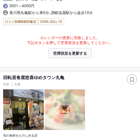
3001～4000円
香川県丸亀駅から車5分､讃岐塩屋駅から徒歩10分
口コミ投稿特典対象店
COIN+支払い可
カレンダーの更新に失敗しました。
下記ボタンを押して空席状況を更新してください。
空席状況を更新する
回転居食屋悠喜ゆめタウン丸亀
和食
丸亀
旬の食材をたのしめる店