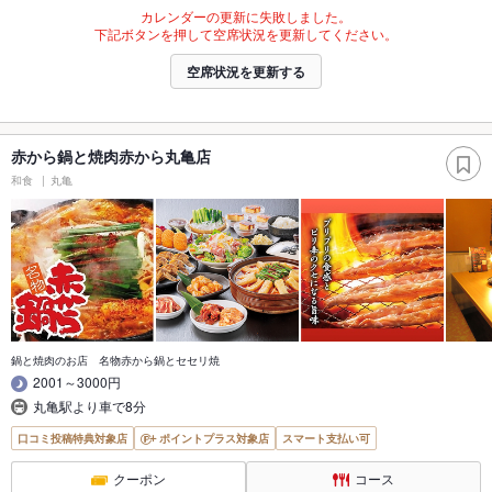
カレンダーの更新に失敗しました。
下記ボタンを押して空席状況を更新してください。
空席状況を更新する
赤から鍋と焼肉赤から丸亀店
和食
丸亀
鍋と焼肉のお店 名物赤から鍋とセセリ焼
2001～3000円
丸亀駅より車で8分
口コミ投稿特典対象店
ポイントプラス対象店
スマート支払い可
クーポン
コース