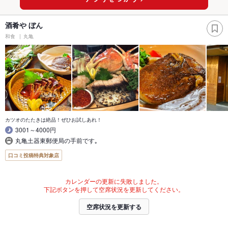
酒肴や ぼん
和食
丸亀
カツオのたたきは絶品！ぜひお試しあれ！
3001～4000円
丸亀土器東郵便局の手前です｡
口コミ投稿特典対象店
カレンダーの更新に失敗しました。
下記ボタンを押して空席状況を更新してください。
空席状況を更新する