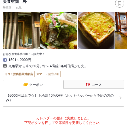
美食空間 朴
居酒屋
丸亀
お得なお食事券500円～販売中！
1501～2000円
丸亀駅から車で20分｡南へ､4号線3条町信号少し先｡
口コミ投稿特典対象店
スマート支払い可
クーポン
コース
【5000円以上で☆】 お会計10％OFF（ホットペッパーから予約の方の
み）
カレンダーの更新に失敗しました。
下記ボタンを押して空席状況を更新してください。