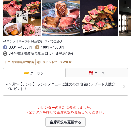
A5ランクオリーブ牛を圧倒的コスパでご提供
3001～4000円
1001～1500円
JR予讃線讃岐塩屋駅出口より徒歩約16分
口コミ投稿特典対象店
ポイントプラス対象店
クーポン
コース
≪8月≫【ランチ】 ランチメニューご注文の方 食後にデザート人数分
プレゼント！
カレンダーの更新に失敗しました。
下記ボタンを押して空席状況を更新してください。
空席状況を更新する