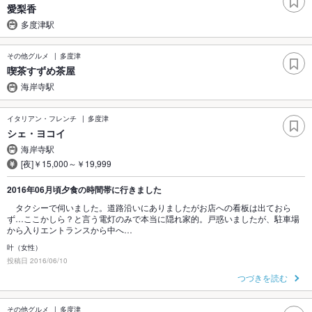
愛梨香
多度津駅
その他グルメ
多度津
喫茶すずめ茶屋
海岸寺駅
イタリアン・フレンチ
多度津
シェ・ヨコイ
海岸寺駅
[夜]￥15,000～￥19,999
2016年06月頃夕食の時間帯に行きました
タクシーで伺いました。道路沿いにありましたがお店への看板は出ておら
ず…ここかしら？と言う電灯のみで本当に隠れ家的。戸惑いましたが、駐車場
から入りエントランスから中へ…
叶（女性）
投稿日 2016/06/10
つづきを読む
その他グルメ
多度津