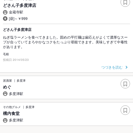
どさん子多度津店
金蔵寺駅
[昼]～￥999
どさん子多度津店
ねぎ塩ラーメンを食べてきました。固めの平打麺は歯応えがよくて濃厚なスー
プが合っていてまろやかなコクをたっぷり堪能できます。美味しすぎて中毒性
があります。
毛根
投稿日 2014/05/23
つづきを読む
居酒屋
多度津
めぐ
多度津駅
その他グルメ
多度津
構内食堂
多度津駅