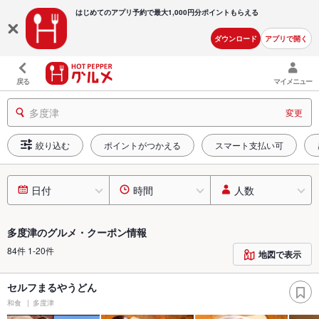
はじめてのアプリ予約で最大
1,000円分ポイントもらえる
ダウンロード
アプリで開く
戻る
マイメニュー
多度津
変更
絞り込む
ポイントがつかえる
スマート支払い可
日付
時間
人数
多度津のグルメ・クーポン情報
84件 1-20件
地図で表示
セルフまるやうどん
和食
多度津