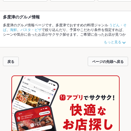
多度津のグルメ情報
多度津のグルメ情報ページです。多度津でおすすめの料理ジャンル
うどん・そ
ば
、
海鮮
、
パスタ・ピザ
で絞り込んだり、予算やこだわり条件を指定すれば、
シーンや気分に合ったお店がサクサク探せます。ご希望に合ったお店が見つか
らなかったら、近隣のエリア
丸亀
、
坂出
、
善通寺
もチェックしてみてくださ
もっと見る
い。ホットペッパーグルメなら、お得なクーポンはもちろん、こだわりメニュ
ー
うどん
、
魚料理
、
パスタ
や季節のおすすめ料理など、お店の最新情報をご紹
介しているので安心！24時間使える簡単便利なネット予約が使えるお店も拡大
中です。友達どうしの飲み会にも、会社の宴会にも、デートやパーティーにも
戻る
ページの先頭へ戻る
お得に便利にホットペッパーグルメをご利用ください。