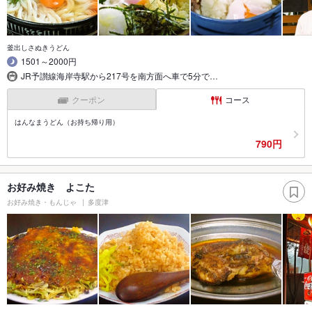
釜出しさぬきうどん
1501～2000円
JR予讃線海岸寺駅から217号を南方面へ車で5分で…
クーポン
コース
はんなまうどん（お持ち帰り用）
790円
お好み焼き よこた
お好み焼き・もんじゃ
多度津