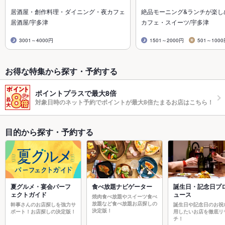
居酒屋・創作料理・ダイニング・夜カフェ
絶品モーニング&ランチが楽し
居酒屋/宇多津
カフェ・スイーツ/宇多津
3001～4000円
1501～2000円
501～100
お得な特集から探す・予約する
ポイントプラスで最大8倍
対象日時のネット予約でポイントが最大8倍たまるお店はこちら！
目的から探す・予約する
夏グルメ・宴会パーフ
食べ放題ナビゲーター
誕生日・記念日プ
ェクトガイド
ュース
焼肉食べ放題やスイーツ食べ
放題など食べ放題お店探しの
幹事さんのお店探しを強力サ
誕生日や記念日のお祝
決定版！
ポート！お店探しの決定版！
用したいお店を徹底リ
チ！