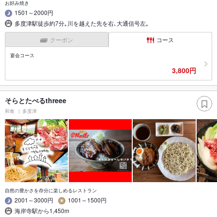
お好み焼き
1501～2000円
多度津駅徒歩約7分｡川を越えた先を右､大通信号左｡
クーポン
コース
宴会コース
3,800円
そらとたべるthreee
和食
多度津
自然の豊かさを存分に楽しめるレストラン
2001～3000円
1001～1500円
海岸寺駅から1,450m