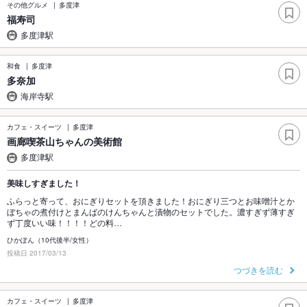
その他グルメ
多度津
福寿司
多度津駅
和食
多度津
多奈加
海岸寺駅
カフェ・スイーツ
多度津
画廊喫茶山ちゃんの美術館
多度津駅
美味しすぎました！
ふらっと寄って、おにぎりセットを頂きました！おにぎり三つとお味噌汁とか
ぼちゃの煮付けとまんばのけんちゃんと漬物のセットでした。濃すぎず薄すぎ
ず丁度いい味！！！！どの料…
ひかぽん（10代後半/女性）
投稿日 2017/03/13
つづきを読む
カフェ・スイーツ
多度津