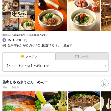
朝6時から営業◇駅から徒歩10分の立地！
1501～2000円
金蔵寺駅から徒歩約18分｡国道11号沿い日産過ぎ…
クーポン
コース
【うどん1杯につき】50円OFF☆
釜出しさぬきうどん めん一
和食
多度津