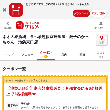
はじめてのアプリ予約で最大
1,000円分ポイントもらえる
ダウンロード
アプリで開く
お店TOP
マイメニュー
ネオ大衆酒場 食べ放題個室居酒屋 餃子のかっ
ちゃん 池袋東口店
クーポン
口コミ
トップ
メニュー
店内
写真
4
784
クーポン一覧
クーポンを使ってネット予約できます
【池袋店限定】宴会幹事様必見！各種宴会に★6名様以
上で1名様無料★
予約時
提示条件
クーポンの詳細を見るをタップして、表示される画面をご提示ください。