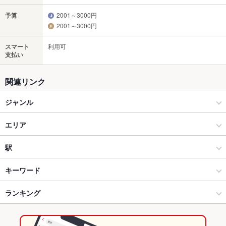
予算
2001～3000円
2001～3000円
スマート
利用可
支払い
関連リンク
ジャンル
居酒屋
エリア
和風
池袋東口
駅
洋・和洋・各国料理・その他
池袋東口 × 居酒屋
池袋駅
キーワード
池袋 × 居酒屋
池袋東口 × 和風
都電雑司ケ谷駅
ランキング
からあげ
馬刺し
エビ料理
刺身
フライドポテト
そば
牛すじ
つくね
ステーキ
餃子
水餃子
焼売
チャーハン
麻婆豆腐
池袋 × 和風
池袋東口 × 洋・和洋・各国料理・その他
東池袋四丁目駅
東京のグルメランキング