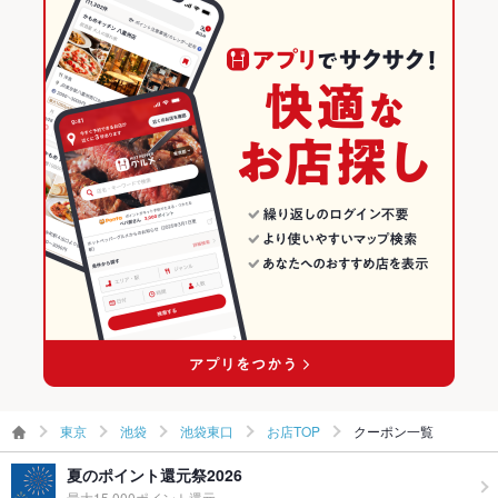
パフェ
たこ焼き
揚げ餃子
池袋 × 洋・和洋・各国料理・その他
東京
東京の居酒屋ランキング
池袋駅 × 居酒屋
東京 × 居酒屋
池袋のグルメランキング
池袋駅 × 和風
東京 × 和風
池袋の居酒屋ランキング
池袋駅 × 洋・和洋・各国料理・その他
東京 × 洋・和洋・各国料理・その他
池袋東口のグルメランキング
池袋東口の居酒屋ランキング
東京
池袋
池袋東口
お店TOP
クーポン一覧
夏のポイント還元祭2026
最大15,000ポイント還元