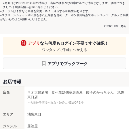
※更新日が2021/3/31以前の情報は、当時の価格及び税率に基づく情報となります。価格につき
ましては直接店舗へお問い合わせください。
※クーポンは予告なく内容を変更・終了・延長する可能性があります。
※スクリーンショットや印刷をされた場合を含め、クーポン利用時点でホットペッパーグルメに掲載
がないものはご利用いただけません。
2026/01/30 更新
アプリ
なら何度もログイン不要ですぐ確認！
ワンタップで手軽につかえる
アプリでブックマーク
お店情報
店名
ネオ大衆酒場 食べ放題個室居酒屋 餃子のかっちゃん 池袋
東口店
～大衆餃子酒場が東京・池袋にNEWOPEN～
エリア
池袋東口
ジャンル
居酒屋