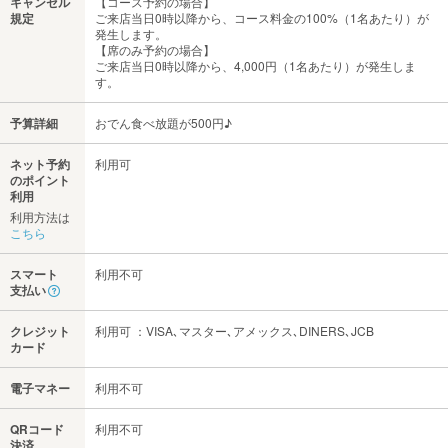
キャンセル
【コース予約の場合】
規定
ご来店当日0時以降から、コース料金の100%（1名あたり）が
発生します。
【席のみ予約の場合】
ご来店当日0時以降から、4,000円（1名あたり）が発生しま
す。
予算詳細
おでん食べ放題が500円♪
ネット予約
利用可
のポイント
利用
利用方法は
こちら
スマート
利用不可
支払い
クレジット
利用可 ：VISA､マスター､アメックス､DINERS､JCB
カード
電子マネー
利用不可
QRコード
利用不可
決済