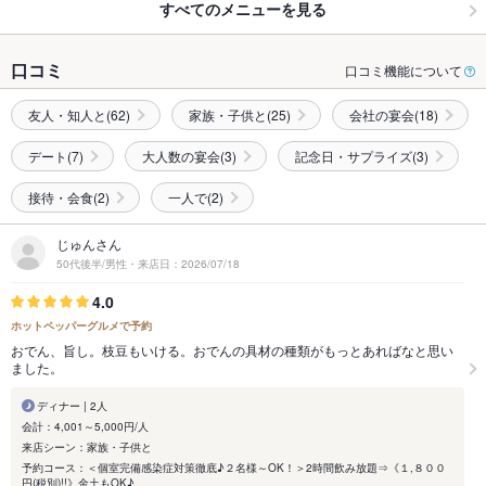
すべてのメニューを見る
口コミ
口コミ機能について
友人・知人と(62)
家族・子供と(25)
会社の宴会(18)
デート(7)
大人数の宴会(3)
記念日・サプライズ(3)
接待・会食(2)
一人で(2)
じゅんさん
50代後半/男性・来店日：2026/07/18
4.0
ホットペッパーグルメで予約
おでん、旨し。枝豆もいける。おでんの具材の種類がもっとあればなと思い
ました。
ディナー | 2人
会計：4,001～5,000円/人
来店シーン：家族・子供と
予約コース：＜個室完備感染症対策徹底♪２名様～OK！＞2時間飲み放題⇒《１,８００
円(税別)!!》金土もOK♪