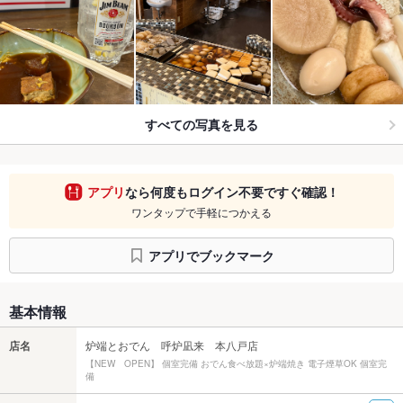
すべての写真を見る
アプリ
なら何度もログイン不要ですぐ確認！
ワンタップで手軽につかえる
アプリでブックマーク
基本情報
店名
炉端とおでん 呼炉凪来 本八戸店
【NEW OPEN】 個室完備 おでん食べ放題×炉端焼き 電子煙草OK 個室完
備