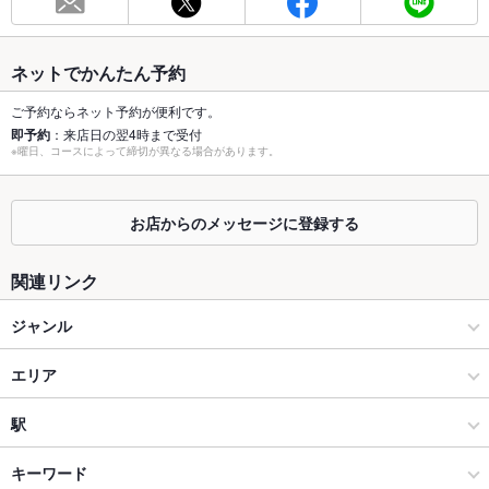
総席数
130席
最大宴会収
130人
ネットでかんたん予約
容人数
ご予約ならネット予約が便利です。
個室
あり ：少人数から団体様用迄多数完備!!
即予約
：来店日の翌4時まで受付
※曜日、コースによって締切が異なる場合があります。
座敷
あり
掘りごたつ
なし
お店からのメッセージに登録する
カウンター
あり ：食べ放題のおでんカウンター席完備!!
関連リンク
ソファー
あり
ジャンル
テラス席
なし
居酒屋
エリア
貸切
貸切可
創作
八戸市
駅
設備
八戸 × 居酒屋
八戸市 × 居酒屋
本八戸駅
キーワード
Wi-Fi
未確認