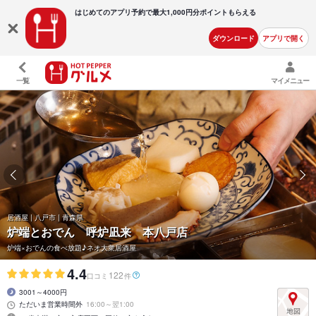
はじめてのアプリ予約で最大
1,000円分ポイントもらえる
ダウンロード
アプリで開く
一覧
マイメニュー
居酒屋 | 八戸市 | 青森県
炉端とおでん 呼炉凪来 本八戸店
炉端×おでんの食べ放題♪ネオ大衆居酒屋
4.4
122
口コミ
件
3001～4000円
ただいま営業時間外
16:00～翌1:00