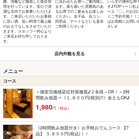
菌、消毒など徹底した衛生管
に合わせたお席へご案内致し
いらずの便利な即
理を行っています。安心で清
ます。落ち着いた雰囲気のあ
す♪TOPページ右
潔な店内でお食事いただけま
るお席でのご宴会をお楽しみ
ー上『〇』のお日
す。ご来店いただいたお客様
ください。女子会、合コン、
ぐご予約可能！！
に旨い酒、旨い料理で最上級
同窓会、デートなどにも是非
はお気軽にお問い
のおもてなしをさせていただ
ご利用ください♪
さい♪
きます。スタッフ一同心より
ご来店お待ち申しておりま
す。
店内外観を見る
メニュー
コース
＜個室完備感染症対策徹底♪２名様～OK！＞2時
間飲み放題⇒《１,８００円(税別)!!》金土もOK♪
1,980
円（税込）
《2時間飲み放題付き》お手軽おでんコース 【7
品】 ３,８５０円(税込)！！