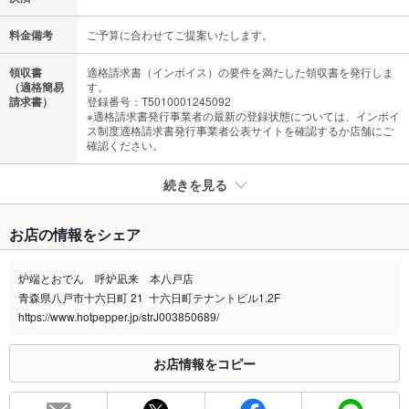
料金備考
ご予算に合わせてご提案いたします。
領収書
適格請求書（インボイス）の要件を満たした領収書を発行しま
（適格簡易
す。
請求書）
登録番号：T5010001245092
※適格請求書発行事業者の最新の登録状態については、インボイ
ス制度適格請求書発行事業者公表サイトを確認するか店舗にご
確認ください。
続きを見る
たばこ
お店の情報をシェア
禁煙・喫煙
全席喫煙可
※喫煙の場合、加熱式たばこ限定です。
炉端とおでん 呼炉凪来 本八戸店
加熱式煙草はお席でOK◎面倒な移動ナシ♪
青森県八戸市十六日町 21 十六日町テナントビル1.2F
喫煙専用室
https://www.hotpepper.jp/strJ003850689/
なし
※2020年4月1日～受動喫煙対策に関する法律が施行されています。正しい情報はお店へお問い
お店情報をコピー
合わせください。
お席