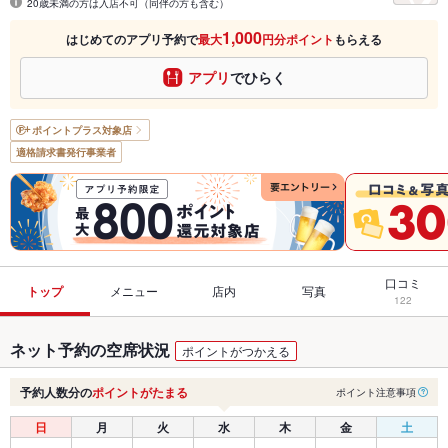
20歳未満の方は入店不可（同伴の方も含む）
1,000
はじめてのアプリ予約で
最大
円分ポイント
もらえる
アプリ
でひらく
ポイントプラス
対象店
適格請求書発行事業者
口コミ
トップ
メニュー
店内
写真
122
ネット予約の空席状況
ポイントがつかえる
予約人数分の
ポイントがたまる
ポイント注意事項
日
月
火
水
木
金
土