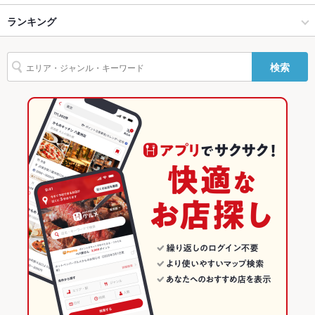
バリアフリ
なし
八戸 × 創作
八戸市 × 創作
ランキング
からあげ
ウニ料理
エビ料理
カニ料理
刺身
にんにく料理
ー
フライドポテト
海鮮丼
しゃぶしゃぶ
うどん
おでん
肉豆腐
つくね
本八戸駅 × 居酒屋
八戸市 × 和食
青森のグルメランキング
駐車場
なし ：お近くのおあーキングエリアをご利用ください♪
検索
鶏皮
トリュフ
チャーハン
パクチー
デザート
焼きうどん
本八戸駅 × 創作
八戸市 × 鍋
青森の居酒屋ランキング
その他設備
－
その他
和食
青森
八戸のグルメランキング
飲み放題
あり ：2時間飲み放題がOPEN特価【１,８００円】♪
鍋
青森 × 居酒屋
八戸の居酒屋ランキング
食べ放題
あり ：お通しおでんがなんと、ワンコイン【５００円】で食べ
八戸 × 和食
青森 × 創作
八戸市のグルメランキング
放題♪
お酒
カクテル充実、焼酎充実、日本酒充実、ワイン充実
八戸 × 鍋
青森 × 和食
八戸市の居酒屋ランキング
お子様連れ
お子様連れ歓迎 ：お子様連れ乳幼児から大歓迎♪ママ会にも◎
本八戸駅 × 和食
青森 × 鍋
ウェディン
全85席！！貸し切りでのご予約はお電話でお早めにお問い合わ
本八戸駅 × 鍋
グパーティ
せ下さい♪
ー二次会