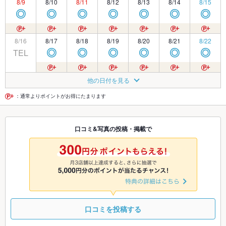
8/9
8/10
8/11
8/12
8/13
8/14
8/15
◎
◎
◎
◎
◎
◎
◎
8/16
8/17
8/18
8/19
8/20
8/21
8/22
TEL
◎
◎
◎
◎
◎
◎
8/23
8/24
8/25
8/26
8/27
8/28
8/29
他の日付を見る
◎
◎
◎
◎
◎
◎
◎
：通常よりポイントがお得にたまります
8/30
8/31
9/1
9/2
9/3
9/4
9/5
口コミ&写真の投稿・掲載で
◎
◎
◎
◎
◎
◎
◎
9/6
9/7
9/8
9/9
9/10
9/11
9/12
◎
◎
◎
◎
◎
◎
◎
口コミを投稿する