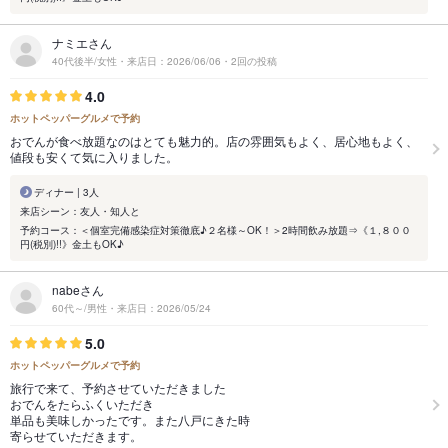
ナミエさん
40代後半/女性・来店日：2026/06/06・2回の投稿
4.0
ホットペッパーグルメで予約
おでんが食べ放題なのはとても魅力的。店の雰囲気もよく、居心地もよく、
値段も安くて気に入りました。
ディナー | 3人
来店シーン：友人・知人と
予約コース：＜個室完備感染症対策徹底♪２名様～OK！＞2時間飲み放題⇒《１,８００
円(税別)!!》金土もOK♪
nabeさん
60代～/男性・来店日：2026/05/24
5.0
ホットペッパーグルメで予約
旅行で来て、予約させていただきました
おでんをたらふくいただき
単品も美味しかったです。また八戸にきた時
寄らせていただきます。