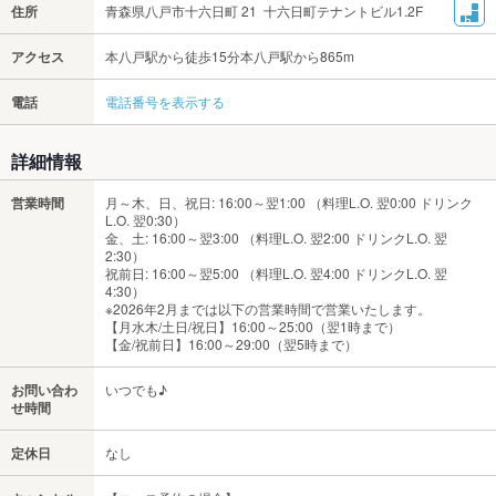
住所
青森県八戸市十六日町 21 十六日町テナントビル1.2F
アクセス
本八戸駅から徒歩15分本八戸駅から865m
電話
電話番号を表示する
詳細情報
営業時間
月～木、日、祝日: 16:00～翌1:00 （料理L.O. 翌0:00 ドリンク
L.O. 翌0:30）
金、土: 16:00～翌3:00 （料理L.O. 翌2:00 ドリンクL.O. 翌
2:30）
祝前日: 16:00～翌5:00 （料理L.O. 翌4:00 ドリンクL.O. 翌
4:30）
※2026年2月までは以下の営業時間で営業いたします。
【月水木/土日/祝日】16:00～25:00（翌1時まで）
【金/祝前日】16:00～29:00（翌5時まで）
お問い合わ
いつでも♪
せ時間
定休日
なし