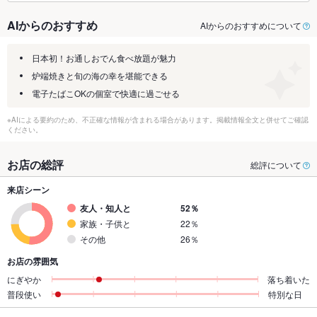
AIからのおすすめ
AIからのおすすめについて
日本初！お通しおでん食べ放題が魅力
炉端焼きと旬の海の幸を堪能できる
電子たばこOKの個室で快適に過ごせる
※AIによる要約のため、不正確な情報が含まれる場合があります。掲載情報全文と併せてご確認
ください。
お店の総評
総評について
来店シーン
友人・知人と
52％
家族・子供と
22％
その他
26％
お店の雰囲気
にぎやか
落ち着いた
普段使い
特別な日