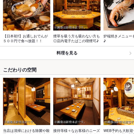
【日本初!!】お通しおでんが
煙草を吸う方も吸わない方も
炉端焼きメニュー
５００円で食べ放題！！
◎店内電子たばこの喫煙可♪
♪
料理を見る
こだわりの空間
当店は清掃における除菌や殺
接待等様々なお客様のニーズ
WEB予約も大歓迎