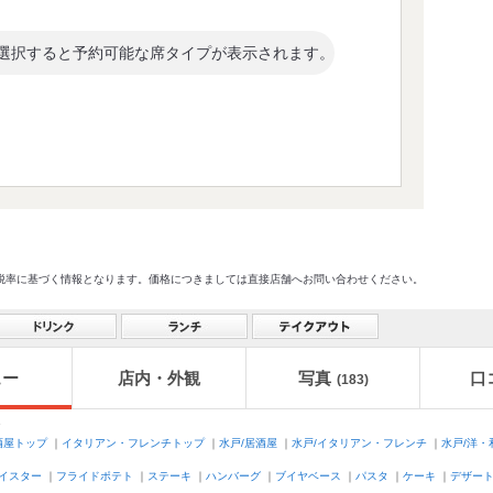
選択すると予約可能な席タイプが表示されます。
格及び税率に基づく情報となります。価格につきましては直接店舗へお問い合わせください。
ュー
店内・外観
写真
口
(183)
ク
酒屋トップ
｜
イタリアン・フレンチトップ
｜
水戸/居酒屋
｜
水戸/イタリアン・フレンチ
｜
水戸/洋
イスター
｜
フライドポテト
｜
ステーキ
｜
ハンバーグ
｜
ブイヤベース
｜
パスタ
｜
ケーキ
｜
デザー