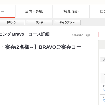
ュー
店内・外観
写真
口
(183)
ング Bravo コース詳細
2026/07/31 更新
宴会/2名様～】BRAVOご宴会コー
1
1