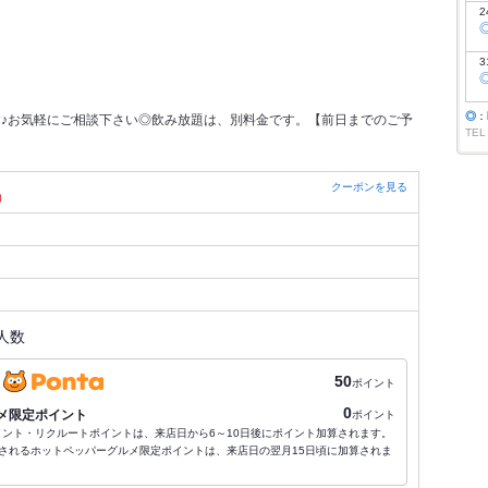
2
3
◎
：
♪お気軽にご相談下さい◎飲み放題は、別料金です。【前日までのご予
TEL
クーポンを見る
）
人数
50
ポイント
0
メ限定ポイント
ポイント
ポイント・リクルートポイントは、来店日から6～10日後にポイント加算されます。
されるホットペッパーグルメ限定ポイントは、来店日の翌月15日頃に加算されま