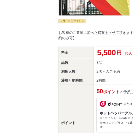
お客様のご要望に沿った提案をさせて頂きます
約のみ可】
5,500
円
料金
（税込
品数
7品
利用人数
2名～
のご予約
滞在可能時間
2時間
50
ポイント
×
予約
または
ホットペッパーグル
※dポイント・Ponta
ポイント
※ポイントプラスで加算
す。