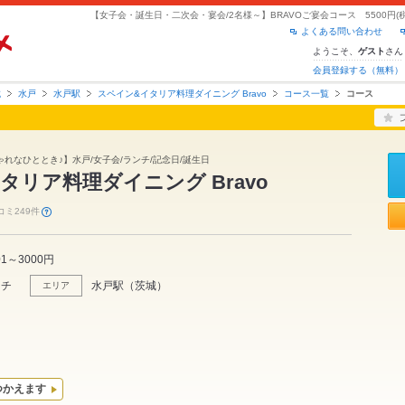
よくある問い合わせ
ようこそ、
さん
ゲスト
会員登録する（無料）
城
水戸
水戸駅
スペイン&イタリア料理ダイニング Bravo
コース一覧
コース
れなひととき♪】水戸/女子会/ランチ/記念日/誕生日
タリア料理ダイニング Bravo
コミ249件
01～3000円
ンチ
水戸駅
（
茨城
）
エリア
つかえます