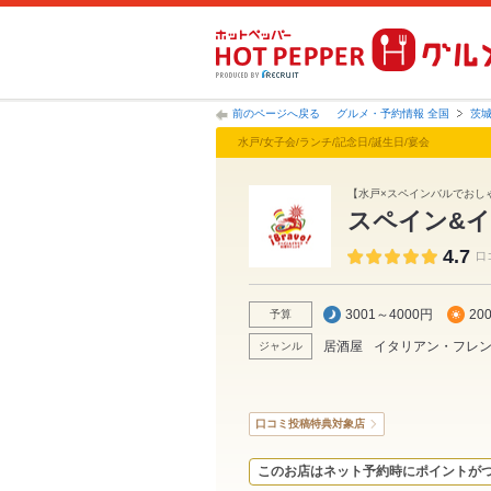
前のページへ戻る
グルメ・予約情報 全国
茨
水戸/女子会/ランチ/記念日/誕生日/宴会
【水戸×スペインバルでおしゃ
スペイン&イ
4.7
口
3001～4000円
20
予算
居酒屋
イタリアン・フレ
ジャンル
口コミ投稿特典対象店
このお店はネット予約時にポイントが