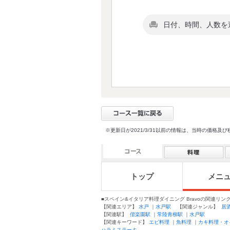
日付、時間、人数を
※更新日が2021/3/31以前の情報は、当時の価
トップ
メニ
■スペイン&イタリア料理ダイニング Bravoの関連リン
【関連エリア】
水戸
｜
水戸駅
【関連ジャンル】
居
【関連駅】
偕楽園駅
｜
常陸青柳駅
｜
水戸駅
【関連キーワード】
エビ料理
｜
魚料理
｜
カキ料理・オ
ハラミステーキ