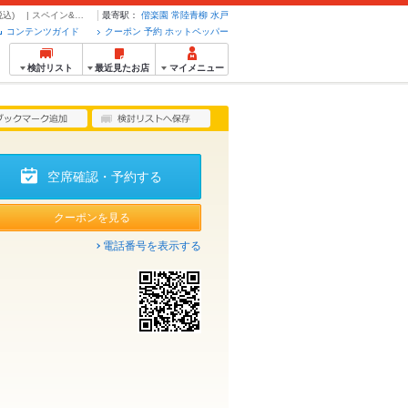
【女子会・誕生日・二次会・宴会/2名様～】BRAVOご宴会コース 5500円(税込) | スペイン&イタリア料理ダイニング Bravo - クーポン・予約のホットペッパーグルメ
最寄駅：
偕楽園
常陸青柳
水戸
コンテンツガイド
クーポン 予約 ホットペッパー
検討リスト
最近見たお店
マイメニュー
空席確認・予約する
クーポンを見る
電話番号を表示する