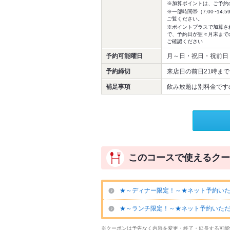
※加算ポイントは、ご予約
※一部時間帯（7:00~1
ご覧ください。
※ポイントプラスで加算さ
で、予約日が翌々月末まで
ご確認ください
予約可能曜日
月～日・祝日・祝前日
予約締切
来店日の前日21時まで
補足事項
飲み放題は別料金です
このコースで使えるクー
★～ディナー限定！～★ネット予約いた
★～ランチ限定！～★ネット予約いただ
※クーポンは予告なく内容を変更・終了・延長する可能