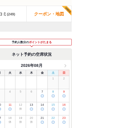
コミ
クーポン・地図
(
249
)
予約人数分の
ポイントがたまる
ネット予約の空席状況
2026年08月
月
火
水
木
金
土
日
1
2
3
4
5
6
7
8
9
◎
◎
◎
0
11
12
13
14
15
16
◎
◎
休
◎
◎
◎
◎
7
18
19
20
21
22
23
◎
休
休
休
◎
◎
◎