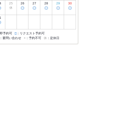
4
25
26
27
28
29
30
◎
休
◎
◎
◎
◎
◎
1
◎
即予約可
□
：リクエスト予約可
：要問い合わせ
×
：予約不可
休
：定休日