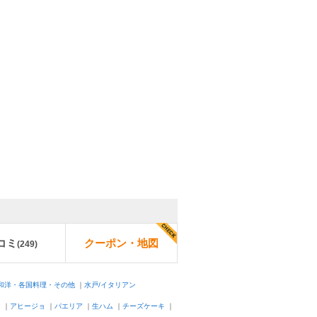
コミ
クーポン・地図
(
249
)
・和洋・各国料理・その他
｜
水戸/イタリアン
ト
｜
アヒージョ
｜
パエリア
｜
生ハム
｜
チーズケーキ
｜