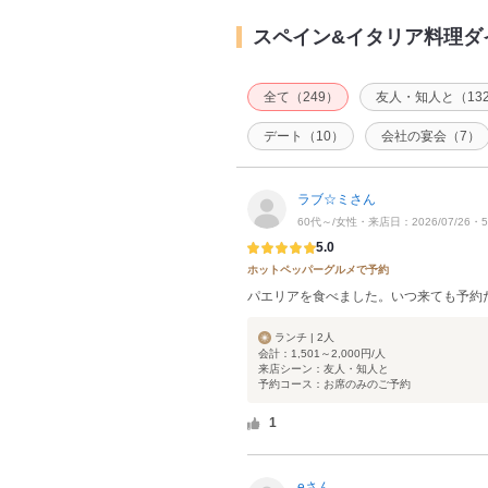
スペイン&イタリア料理ダイニ
全て（249）
友人・知人と（13
デート（10）
会社の宴会（7）
ラブ☆ミさん
60代～/女性・来店日：2026/07/26
5.0
ホットペッパーグルメで予約
パエリアを食べました。いつ来ても予約
ランチ | 2人
会計：1,501～2,000円/人
来店シーン：友人・知人と
予約コース：お席のみのご予約
1
eさん