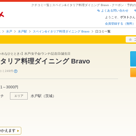
クチコミ一覧 | スペイン&イタリア料理ダイニング Bravo - クーポン・予
よくある問い合わせ
ようこそ、
さん
ゲスト
会員登録する（無料）
城
水戸
水戸駅
スペイン&イタリア料理ダイニング Bravo
口コミ一覧
れなひととき♪】水戸/女子会/ランチ/記念日/誕生日
タリア料理ダイニング Bravo
コミ249件
01～3000円
ンチ
水戸駅
（
茨城
）
エリア
つかえます