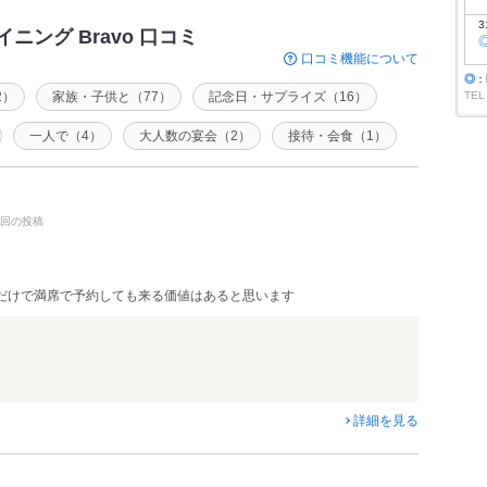
3
ング Bravo 口コミ
口コミ機能について
◎
：
2）
家族・子供と（77）
記念日・サプライズ（16）
TEL
一人で（4）
大人数の宴会（2）
接待・会食（1）
・5回の投稿
だけで満席で予約しても来る価値はあると思います
詳細を見る