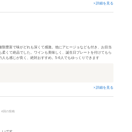
詳細を見る
種類豊富で味がどれも深くて感激。他にアヒージョなども付き、お目当
も柔くて絶品でした。ワインも美味しく、誕生日プレートを付けてもら
人も感じが良く、絶対おすすめ。5-6人でもゆっくりできます
詳細を見る
9・4回の投稿
しいです