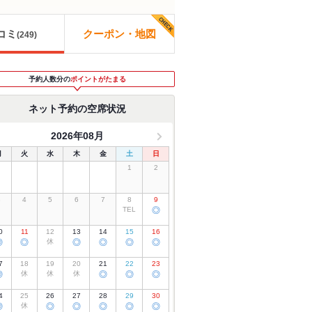
コミ
クーポン・地図
(
249
)
予約人数分の
ポイントがたまる
ネット予約の空席状況
2026年08月
月
火
水
木
金
土
日
1
2
3
4
5
6
7
8
9
TEL
◎
0
11
12
13
14
15
16
◎
◎
休
◎
◎
◎
◎
7
18
19
20
21
22
23
◎
休
休
休
◎
◎
◎
4
25
26
27
28
29
30
◎
休
◎
◎
◎
◎
◎