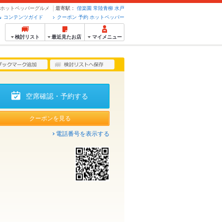
約のホットペッパーグルメ
最寄駅：
偕楽園
常陸青柳
水戸
コンテンツガイド
クーポン 予約 ホットペッパー
検討リスト
最近見たお店
マイメニュー
空席確認・予約する
クーポンを見る
電話番号を表示する