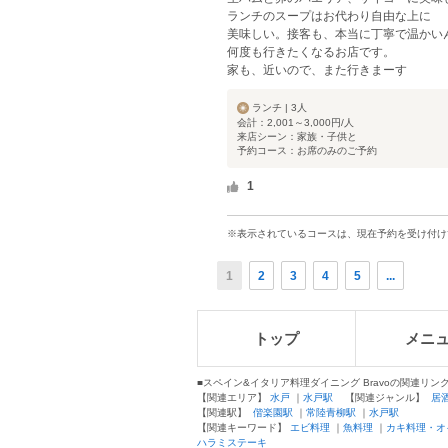
ランチのスープはお代わり自由な上に
美味しい。接客も、本当に丁寧で温かい
何度も行きたくなるお店です。
家も、近いので、また行きまーす
ランチ | 3人
会計：2,001～3,000円/人
来店シーン：家族・子供と
予約コース：お席のみのご予約
1
※表示されているコースは、現在予約を受け付け
1
2
3
4
5
...
トップ
メニ
■スペイン&イタリア料理ダイニング Bravoの関連リン
【関連エリア】
水戸
｜
水戸駅
【関連ジャンル】
居
【関連駅】
偕楽園駅
｜
常陸青柳駅
｜
水戸駅
【関連キーワード】
エビ料理
｜
魚料理
｜
カキ料理・オ
ハラミステーキ