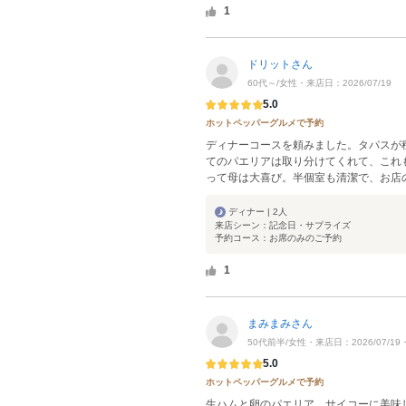
1
ドリットさん
60代～/女性・来店日：2026/07/19
5.0
ホットペッパーグルメで予約
ディナーコースを頼みました。タパスが
てのパエリアは取り分けてくれて、これ
って母は大喜び。半個室も清潔で、お店の
ディナー | 2人
来店シーン：記念日・サプライズ
予約コース：お席のみのご予約
1
まみまみさん
50代前半/女性・来店日：2026/07/1
5.0
ホットペッパーグルメで予約
生ハムと卵のパエリア、サイコーに美味