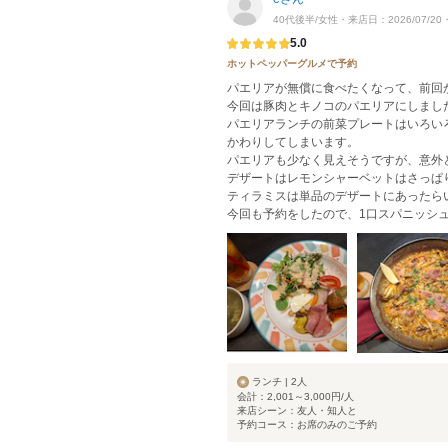
40代後半/女性・来店日：2026/07/2
5.0
ホットペッパーグルメで予約
パエリアが無償に食べたくなって、前回
今回は豚肉とキノコのパエリアにしまし
パエリアランチの前菜プレートはいろい
かわりしてしまいます。
パエリアも少なく見えそうですが、意外
デザートはレモンシャーベットはさっぱ
ティラミスは単品のデザートにあったら
今回も予約をしたので、1口スパニッシ
ランチ | 2人
会計：2,001～3,000円/人
来店シーン：友人・知人と
予約コース：お席のみのご予約