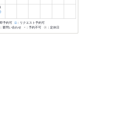
1
◎
即予約可
□
：リクエスト予約可
：要問い合わせ
×
：予約不可
休
：定休日