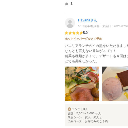
1
Havanaさん
50代前半/無回答・来店日：2026/07/2
5.0
ホットペッパーグルメで予約
パエリアランチのイカ墨をいただきまし
なんとも言えない旨味がスゴイ！
前菜も種類が多くて、デザートも今回は
とても美味しかった。
ランチ | 3人
会計：2,001～3,000円/人
来店シーン：友人・知人と
予約コース：お席のみのご予約