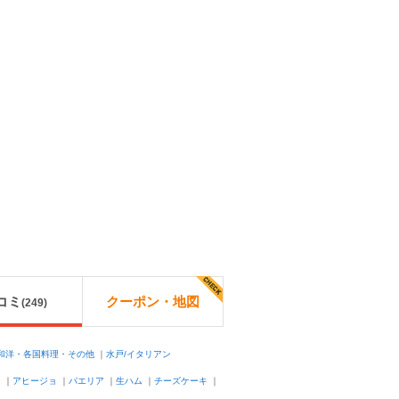
コミ
クーポン・地図
(
249
)
・和洋・各国料理・その他
｜
水戸/イタリアン
ト
｜
アヒージョ
｜
パエリア
｜
生ハム
｜
チーズケーキ
｜