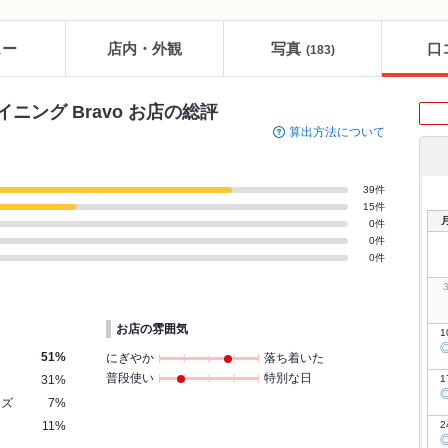
ュー
店内・外観
写真
口
(183)
ニング Bravo お店の総評
算出方法について
39件
15件
0件
0件
0件
お店の雰囲気
1
51%
にぎやか
落ち着いた
普段使い
特別な日
31%
1
イズ
7%
11%
2