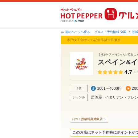
前のページへ戻る
グルメ・予約情報 全国
茨
水戸/女子会/ランチ/記念日/誕生日/宴会
【水戸×スペインバルでおしゃ
スペイン&イ
4.7
口
3001～4000円
20
予算
居酒屋
イタリアン・フレ
ジャンル
口コミ投稿特典対象店
このお店はネット予約時にポイントが