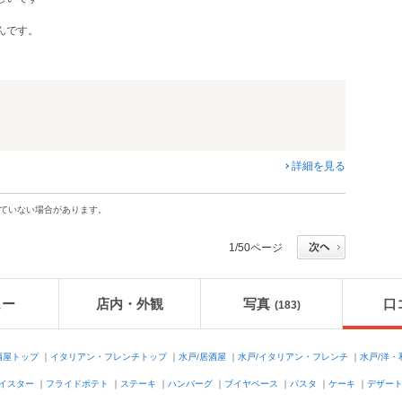
んです。
詳細を見る
ていない場合があります。
1/50ページ
ュー
店内・外観
写真
口
(183)
ク
酒屋トップ
｜
イタリアン・フレンチトップ
｜
水戸/居酒屋
｜
水戸/イタリアン・フレンチ
｜
水戸/洋
イスター
｜
フライドポテト
｜
ステーキ
｜
ハンバーグ
｜
ブイヤベース
｜
パスタ
｜
ケーキ
｜
デザー