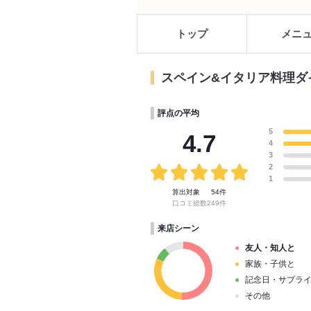
トップ
メニ
スペイン&イタリア料理ダイ
評点の平均
5
4.7
4
3
2
1
算出対象
54件
口コミ総数
249件
来店シーン
友人・知人と
家族・子供と
記念日・サプラ
その他