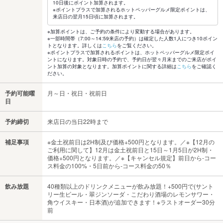
10日後にポイント加算されます。
※ポイントプラスで加算されるホットペッパーグルメ限定ポイントは、
来店日の翌月15日頃に加算されます。
※加算ポイントは、ご予約の条件により変動する場合があります。
※一部時間帯（7:00～14:59来店の予約）は確定した人数1人につき10ポイン
トとなります。詳しくは
こちら
をご覧ください。
※ポイントプラスで加算されるポイントは、ホットペッパーグルメ限定ポイ
ントになります。対象日時の予約で、予約日が翌々月末までのご来店がポイ
ント加算の対象となります。加算ポイントに関する詳細は
こちら
をご確認く
ださい。
予約可能曜
月～日・祝日・祝前日
日
予約締切
来店日の当日22時まで
補足事項
※金土祝前日は2H制及び価格+500円となります。／※【12月の
ご利用に関して】12月は金土祝前日と15日～1月5日が2H制・
価格+500円となります。／※【キャンセル規定】前日から-コー
ス料金の100%・5日前から-コース料金の50％
飲み放題
40種類以上のドリンクメニューが飲み放題！+500円で(サント
リー生ビール・翠ジンソーダ・こだわり酒場のレモンサワー・
角ウイスキー・日本酒)が追加できます！※ラストオーダー30分
前