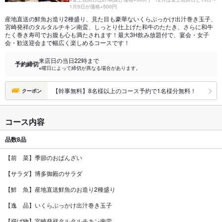
1月5日が価格+500円
産地直送の鮮魚お造り2種盛り、見た目も豪華ないくらぶっかけ出汁巻き玉子、
宮崎発祥のタルタルチキン南蛮、しっとり仕上げた和牛のたたき、さらに和牛
たく巻き寿司でお腹も心も満たされます！最大3H飲み放題付で、宴会・女子
会・歓送迎会まで幅広く楽しめるコースです！
来店日の当日22時まで
予約締切
※曜日によって締切が異なる場合があります。
【幹事無料】8名様以上のコース予約で1名様分無料！
クーポン
コース内容
品数
8品
【前 菜】季節のおばんざい
【サラダ】博多御殿のサラダ
【鮮 魚】産地直送鮮魚のお造り2種盛り
【逸 品】いくらぶっかけ出汁巻き玉子
【揚げ物】宮崎発祥タルタルチキン南蛮