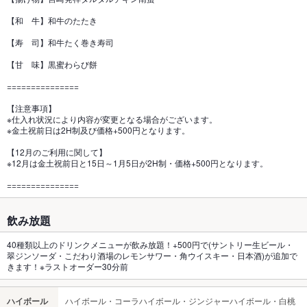
【和 牛】和牛のたたき
【寿 司】和牛たく巻き寿司
【甘 味】黒蜜わらび餅
===============
【注意事項】
※仕入れ状況により内容が変更となる場合がございます。
※金土祝前日は2H制及び価格+500円となります。
【12月のご利用に関して】
※12月は金土祝前日と15日～1月5日が2H制・価格+500円となります。
===============
飲み放題
40種類以上のドリンクメニューが飲み放題！+500円で(サントリー生ビール・
翠ジンソーダ・こだわり酒場のレモンサワー・角ウイスキー・日本酒)が追加で
きます！※ラストオーダー30分前
ハイボール
ハイボール・コーラハイボール・ジンジャーハイボール・白桃