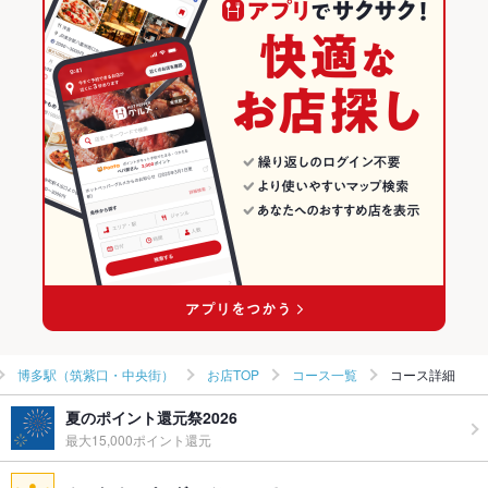
和食
福岡
博多のグルメランキング
和食全般
福岡 × 居酒屋
博多の居酒屋ランキング
博多 × 和食
福岡 × 和風
博多駅（筑紫口・中央街）のグルメランキング
博多 × 和食全般
福岡 × 和食
博多駅（筑紫口・中央街）の居酒屋ランキング
博多駅 × 和食
福岡 × 和食全般
博多駅 × 和食全般
博多駅（筑紫口・中央街）
お店TOP
コース一覧
コース詳細
夏のポイント還元祭2026
最大15,000ポイント還元