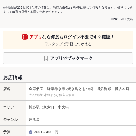
※更新日が2021/3/31以前の情報は、当時の価格及び税率に基づく情報となります。 価格につき
ましては直接店舗へお問い合わせください。
2026/02/04 更新
アプリ
なら何度もログイン不要ですぐ確認！
ワンタップで手軽につかえる
アプリでブックマーク
お店情報
店名
全席個室 野菜巻き串×焼き鳥ともつ鍋 博多御殿 博多本店
大人の隠れ家のような個室居酒屋！
エリア
博多駅（筑紫口・中央街）
ジャンル
居酒屋
予算
3001～4000円