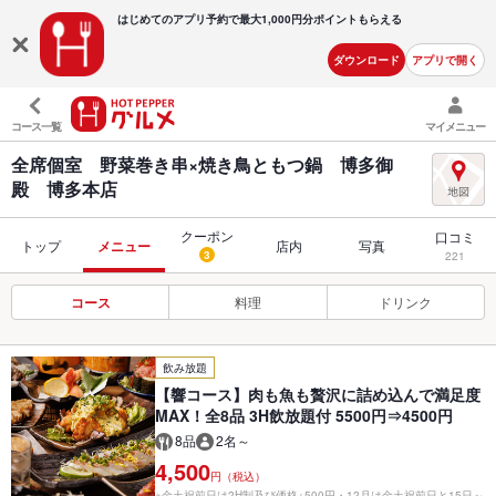
はじめてのアプリ予約で最大
1,000円分ポイントもらえる
ダウンロード
アプリで開く
コース一覧
マイメニュー
全席個室 野菜巻き串×焼き鳥ともつ鍋 博多御
殿 博多本店
クーポン
口コミ
トップ
メニュー
店内
写真
3
221
コース
料理
ドリンク
飲み放題
【響コース】肉も魚も贅沢に詰め込んで満足度
MAX！全8品 3H飲放題付 5500円⇒4500円
8品
2名～
4,500
円（税込）
※金土祝前日は2H制及び価格+500円・12月は金土祝前日と15日～