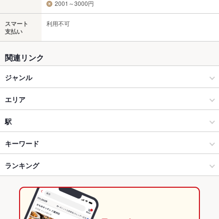
2001～3000円
スマート
利用不可
支払い
関連リンク
ジャンル
居酒屋
エリア
和風
博多駅（筑紫口・中央街）
駅
博多 × 居酒屋
博多駅（筑紫口・中央街） × 居酒屋
呉服町駅
キーワード
博多 × 和風
博多駅（筑紫口・中央街） × 和風
博多駅
ランキング
馬刺し
刺身
フライドポテト
天ぷら
おでん
地鶏
鶏皮
もつ鍋
水炊き
鴨肉
餃子
揚げ餃子
博多駅 × 居酒屋
博多駅（筑紫口・中央街） × 和食
福岡のグルメランキング
博多駅 × 和風
博多駅（筑紫口・中央街） × 和食全般
福岡の居酒屋ランキング