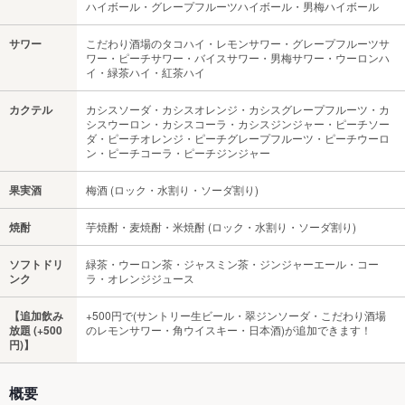
ハイボール・グレープフルーツハイボール・男梅ハイボール
サワー
こだわり酒場のタコハイ・レモンサワー・グレープフルーツサ
ワー・ピーチサワー・バイスサワー・男梅サワー・ウーロンハ
イ・緑茶ハイ・紅茶ハイ
カクテル
カシスソーダ・カシスオレンジ・カシスグレープフルーツ・カ
シスウーロン・カシスコーラ・カシスジンジャー・ピーチソー
ダ・ピーチオレンジ・ピーチグレープフルーツ・ピーチウーロ
ン・ピーチコーラ・ピーチジンジャー
果実酒
梅酒 (ロック・水割り・ソーダ割り)
焼酎
芋焼酎・麦焼酎・米焼酎 (ロック・水割り・ソーダ割り)
ソフトドリ
緑茶・ウーロン茶・ジャスミン茶・ジンジャーエール・コー
ンク
ラ・オレンジジュース
【追加飲み
+500円で(サントリー生ビール・翠ジンソーダ・こだわり酒場
放題 (+500
のレモンサワー・角ウイスキー・日本酒)が追加できます！
円)】
概要