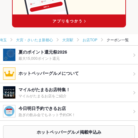
大宮駅 × イタリアン
埼玉
大宮・さいたま新都心
大宮駅
お店TOP
クーポン一覧
夏のポイント還元祭2026
最大15,000ポイント還元
ホットペッパーグルメについて
マイルがたまるお店特集！
マイルがたまるお店をご紹介
今日明日予約できるお店
急ぎの飲み会でもネット予約OK！
ホットペッパーグルメ掲載申込み