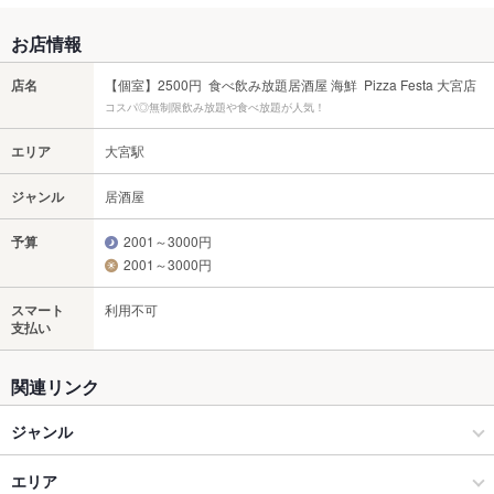
お店情報
店名
【個室】2500円 食べ飲み放題居酒屋 海鮮 Pizza Festa 大宮店
コスパ◎無制限飲み放題や食べ放題が人気！
エリア
大宮駅
ジャンル
居酒屋
予算
2001～3000円
2001～3000円
スマート
利用不可
支払い
関連リンク
ジャンル
居酒屋
エリア