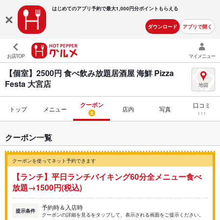
はじめてのアプリ予約で最大
1,000円分ポイントもらえる
ダウンロード
アプリで開く
お店TOP
マイメニュー
【個室】2500円 食べ飲み放題居酒屋 海鮮 Pizza
Festa 大宮店
クーポン
口コミ
トップ
メニュー
店内
写真
3
111
クーポン一覧
クーポンを使ってネット予約できます
【ランチ】平日ランチバイキング60分全メニュー食べ
放題→1500円(税込)
予約時＆入店時
提示条件
クーポンの詳細を見るをタップして、表示される画面をご提示ください。