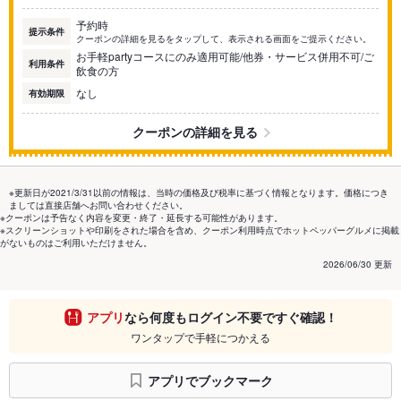
予約時
提示条件
クーポンの詳細を見るをタップして、表示される画面をご提示ください。
お手軽partyコースにのみ適用可能/他券・サービス併用不可/ご
利用条件
飲食の方
なし
有効期限
クーポンの詳細を見る
※更新日が2021/3/31以前の情報は、当時の価格及び税率に基づく情報となります。価格につき
ましては直接店舗へお問い合わせください。
※クーポンは予告なく内容を変更・終了・延長する可能性があります。
※スクリーンショットや印刷をされた場合を含め、クーポン利用時点でホットペッパーグルメに掲載
がないものはご利用いただけません。
2026/06/30 更新
アプリ
なら何度もログイン不要ですぐ確認！
ワンタップで手軽につかえる
アプリでブックマーク