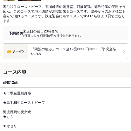
黒毛和牛ローストビーフ。市場厳選の刺身盛。阿波尾鶏。徳島特産の半田そう
めん。このコースで地元徳島が満喫出来るコースです。県外からのお客様にも
喜んで頂けるコースです。歓送迎会にもオススメです♪15名様より貸切になり
ます
来店日の前日23時まで
予約締切
※曜日によって締切が異なる場合があります。
『阿波の極み』コース全12品6600円⇒6000円*現金払
クーポン
いのみ
コース内容
品数
12品
★市場厳選刺身盛
★黒毛和牛ローストビーフ
阿波尾鶏の炭火焼
★もも
★セセリ