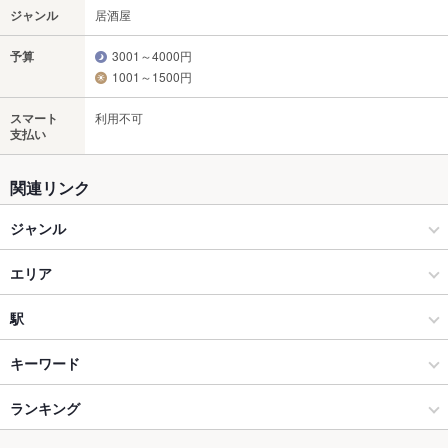
ジャンル
居酒屋
予算
3001～4000円
1001～1500円
スマート
利用不可
支払い
関連リンク
ジャンル
居酒屋
エリア
和風
徳島駅
駅
徳島市・徳島市周辺部 × 居酒屋
徳島駅 × 居酒屋
徳島駅
キーワード
徳島市・徳島市周辺部 × 和風
徳島駅 × 和風
ランキング
手羽先
からあげ
お茶漬け
そば
おばんざい
親子丼
レバー
生ハム