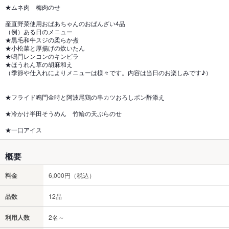
★ムネ肉 梅肉のせ
産直野菜使用おばあちゃんのおばんざい4品
（例）ある日のメニュー
★黒毛和牛スジの柔らか煮
★小松菜と厚揚げの炊いたん
★鳴門レンコンのキンピラ
★ほうれん草の胡麻和え
（季節や仕入れによりメニューは様々です。内容は当日のお楽しみです♪）
★フライド鳴門金時と阿波尾鶏の串カツおろしポン酢添え
★冷かけ半田そうめん 竹輪の天ぷらのせ
★一口アイス
概要
料金
6,000円（税込）
品数
12品
利用人数
2名～