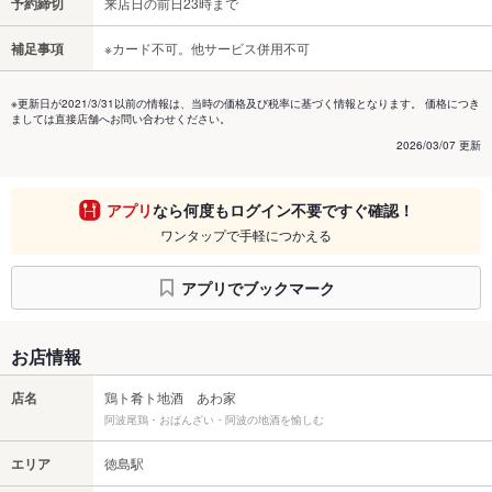
予約締切
来店日の前日23時まで
補足事項
※カード不可。他サービス併用不可
※更新日が2021/3/31以前の情報は、当時の価格及び税率に基づく情報となります。 価格につき
ましては直接店舗へお問い合わせください。
2026/03/07 更新
アプリ
なら何度もログイン不要ですぐ確認！
ワンタップで手軽につかえる
アプリでブックマーク
お店情報
店名
鶏ト肴ト地酒 あわ家
阿波尾鶏・おばんざい・阿波の地酒を愉しむ
エリア
徳島駅