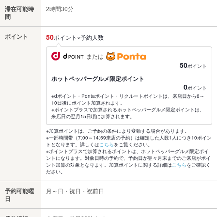
滞在可能時
2時間30分
間
ポイント
50
ポイント×予約人数
または
50
ポイント
ホットペッパーグルメ限定ポイント
0
ポイント
※dポイント・Pontaポイント・リクルートポイントは、来店日から6～
10日後にポイント加算されます。
※ポイントプラスで加算されるホットペッパーグルメ限定ポイントは、
来店日の翌月15日頃に加算されます。
※加算ポイントは、ご予約の条件により変動する場合があります。
※一部時間帯（7:00～14:59来店の予約）は確定した人数1人につき10ポイン
トとなります。詳しくは
こちら
をご覧ください。
※ポイントプラスで加算されるポイントは、ホットペッパーグルメ限定ポイ
ントになります。対象日時の予約で、予約日が翌々月末までのご来店がポイ
ント加算の対象となります。加算ポイントに関する詳細は
こちら
をご確認く
ださい。
予約可能曜
月～日・祝日・祝前日
日