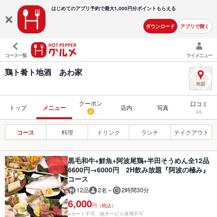
はじめてのアプリ予約で最大
1,000円分ポイントもらえる
ダウンロード
アプリで開く
コース一覧
マイメニュー
鶏ト肴ト地酒 あわ家
クーポン
口コミ
トップ
メニュー
店内
写真
3
45
コース
料理
ドリンク
ランチ
テイクアウト
黒毛和牛+鮮魚+阿波尾鶏+半田そうめん全12品
6600円→6000円 2H飲み放題『阿波の極み』
コース
12品
2名～
2時間30分
6,000
円（税込）
※カード不可。他サービス併用不可