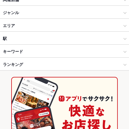
酒肴日和 アテニヨル 日比谷ＯＫＵＲＯＪＩ
ジャンル
酒肴日和 アテニヨル 八重洲店
居酒屋
エリア
酒肴日和 アテニヨル 招宴
創作
広島駅
駅
酒肴日和 アテニヨル 日本生命札幌ビル店
広島駅・横川・その他広島市内 × 居酒屋
広島駅 × 居酒屋
女学院前駅
キーワード
酒肴日和 アテニヨル 清明北一西三
広島駅・横川・その他広島市内 × 創作
広島駅 × 創作
広島駅
ランキング
手羽先
からあげ
お茶漬け
ローストビーフ
親子丼
鴨肉
炭火焼
牛タン
デザート
つけ麺
ジェラート
お酒×中華 アテニヨル Little China
広島駅駅 × 居酒屋
広島駅 × 創作料理
広島駅駅
広島のグルメランキング
広島駅駅 × 創作
広島駅 × 和風
広島の居酒屋ランキング
創作料理
広島
広島駅・横川・その他広島市内のグルメランキング
和風
広島 × 居酒屋
広島駅・横川・その他広島市内の居酒屋ランキング
広島駅・横川・その他広島市内 × 創作料理
広島 × 創作
広島駅のグルメランキング