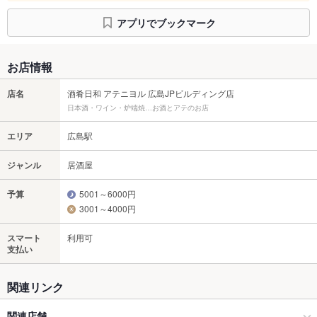
アプリでブックマーク
お店情報
店名
酒肴日和 アテニヨル 広島JPビルディング店
日本酒・ワイン・炉端焼…お酒とアテのお店
エリア
広島駅
ジャンル
居酒屋
予算
5001～6000円
3001～4000円
スマート
利用可
支払い
関連リンク
関連店舗