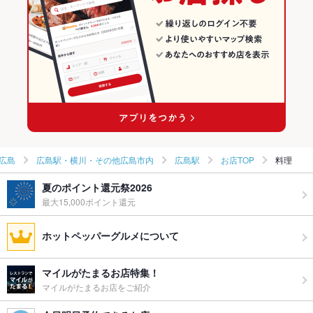
広島駅・横川・その他広島市内 × 和風
広島 × 創作料理
広島駅の居酒屋ランキング
広島駅駅 × 創作料理
広島 × 和風
広島駅駅 × 和風
広島
広島駅・横川・その他広島市内
広島駅
お店TOP
料理
夏のポイント還元祭2026
最大15,000ポイント還元
ホットペッパーグルメについて
マイルがたまるお店特集！
マイルがたまるお店をご紹介