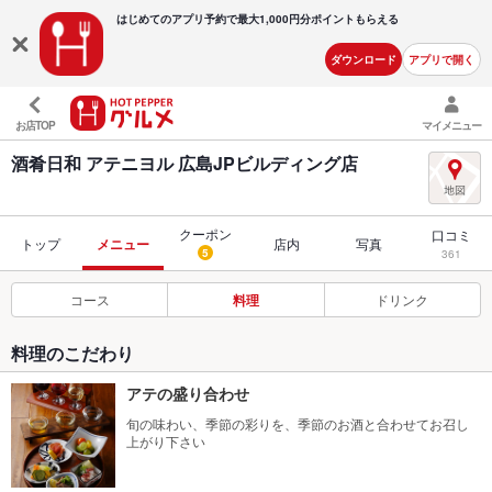
はじめてのアプリ予約で最大
1,000円分ポイントもらえる
ダウンロード
アプリで開く
お店TOP
マイメニュー
酒肴日和 アテニヨル 広島JPビルディング店
クーポン
口コミ
トップ
メニュー
店内
写真
5
361
コース
料理
ドリンク
料理のこだわり
アテの盛り合わせ
旬の味わい、季節の彩りを、季節のお酒と合わせてお召し
上がり下さい