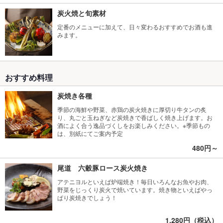
炭火焼と旬素材
定番のメニューに加えて、日々変わるおすすめでお酒も進
みます。
おすすめ料理
炭焼き各種
季節の海鮮や野菜、赤鶏の炭火焼きに厚切り牛タンの炙
り、丸ごと玉ねぎなど炭焼きで香ばしく焼き上げます。お
酒によく合う逸品づくしをお楽しみください。※季節もの
は、別紙にてご案内予定
480円～
尾道 六穀豚ロース炭火焼き
アテニヨルといえば炉端焼き！毎日いろんなお魚やお肉、
野菜をじっくり炭火で焼いています。焼き物といえばやっ
ぱり炭焼きでしょう！
1,280円（税込）