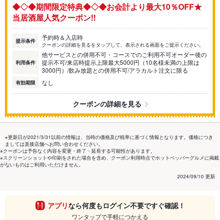
◆◇◆期間限定特典◆◇◆お会計より最大10％OFF★
当居酒屋人気クーポン!!
予約時＆入店時
提示条件
クーポンの詳細を見るをタップして、表示される画面をご提示ください。
他サービスとの併用不可・コースでのご利用不可オーダー後の
提示不可/来店時提示上限最大5000円（10名様未満の上限は
利用条件
3000円）/飲み放題との併用不可/アラカルト注文に限る
なし
有効期限
クーポンの詳細を見る
※更新日が2021/3/31以前の情報は、当時の価格及び税率に基づく情報となります。価格につき
ましては直接店舗へお問い合わせください。
※クーポンは予告なく内容を変更・終了・延長する可能性があります。
※スクリーンショットや印刷をされた場合を含め、クーポン利用時点でホットペッパーグルメに掲載
がないものはご利用いただけません。
2024/09/10 更新
アプリ
なら何度もログイン不要ですぐ確認！
ワンタップで手軽につかえる