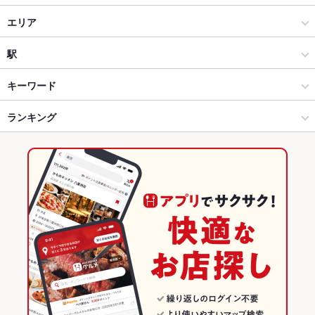
居酒屋
エリア
和風
千葉駅
駅
創作
千葉駅 × 居酒屋
京成千葉駅
キーワード
千葉・稲毛 × 居酒屋
千葉駅 × 和風
栄町駅
ランキング
エビ料理
カキ料理・オイスター
刺身
フライドポテト
ふぐ・てっちり
しゃぶしゃぶ
おでん
つくね
鶏皮
もつ鍋
ステーキ
火鍋
千葉・稲毛 × 和風
千葉駅 × 創作
千葉駅
千葉のグルメランキング
牛タン
白湯鍋
千葉・稲毛 × 創作
千葉
千葉の居酒屋ランキング
栄町駅 × 居酒屋
千葉 × 居酒屋
千葉・稲毛のグルメランキング
栄町駅 × 和風
千葉 × 和風
千葉・稲毛の居酒屋ランキング
栄町駅 × 創作
千葉 × 創作
千葉駅のグルメランキング
千葉駅の居酒屋ランキング