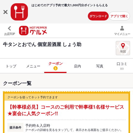
はじめてのアプリ予約で最大
1,000円分ポイントもらえる
ダウンロード
アプリで開く
お店TOP
マイメニュー
牛タンとおでん 個室居酒屋 しょう助
クーポン
口コミ
トップ
メニュー
店内
写真
3
89
クーポン一覧
クーポンを使ってネット予約できます
【幹事様必見】コースのご利用で幹事様1名様サービス
★宴会に人気クーポン!!
予約時＆入店時
提示条件
クーポンの詳細を見るをタップして、表示される画面をご提示ください。