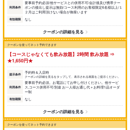
要事前予約必須/他サービスとの併用不可/会計後及び携帯クー
ポンの後出し提示は無効/コース利用のお客様限定6名様以上/１
利用条件
２月はご利用頂けない場合が御座います
なし
有効期限
クーポンの詳細を見る
クーポンを使ってネット予約できます
【コースじゃなくても飲み放題】2時間 飲み放題 ⇒
★1,650円★
予約時＆入店時
提示条件
クーポンの詳細を見るをタップして、表示される画面をご提示ください。
要事前予約必須。お電話にてお申し付けください。他サービ
ス,コース併用不可/別途 お一人様お通し代＋お料理1品オーダ
利用条件
ー制
なし
有効期限
クーポンの詳細を見る
クーポンを使ってネット予約できます