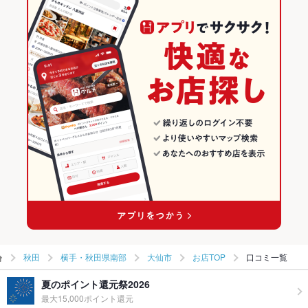
大曲駅 × イタリアン・フレンチ
秋田
秋田のイタリアン・フレンチランキング
大曲駅 × イタリアン
秋田 × イタリアン・フレンチ
秋田のイタリアンランキング
秋田 × イタリアン
横手・秋田県南部のグルメランキング
秋田
横手・秋田県南部
大仙市
お店TOP
口コミ一覧
夏のポイント還元祭2026
最大15,000ポイント還元