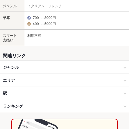
ジャンル
イタリアン・フレンチ
予算
7001～8000円
4001～5000円
スマート
利用不可
支払い
関連リンク
ジャンル
イタリアン・フレンチ
エリア
イタリアン
大仙市
駅
横手・秋田県南部 × イタリアン・フレンチ
大仙市 × イタリアン・フレンチ
大曲駅
ランキング
横手・秋田県南部 × イタリアン
大仙市 × イタリアン
秋田のグルメランキング