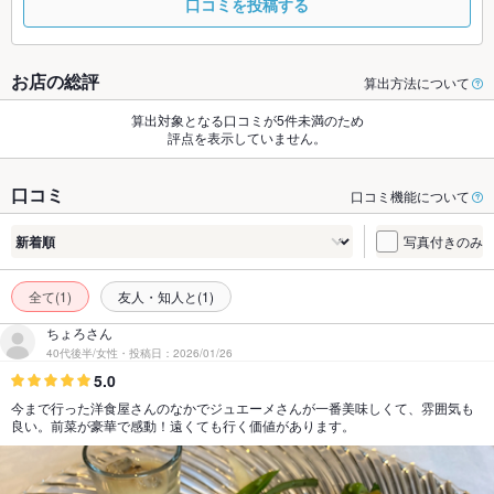
口コミを投稿する
お店の総評
算出方法について
算出対象となる口コミが5件未満のため
評点を表示していません。
口コミ
口コミ機能について
写真付きのみ
全て(1)
友人・知人と(1)
ちょろさん
40代後半/女性・投稿日：2026/01/26
5.0
今まで行った洋食屋さんのなかでジュエーメさんが一番美味しくて、雰囲気も
良い。前菜が豪華で感動！遠くても行く価値があります。