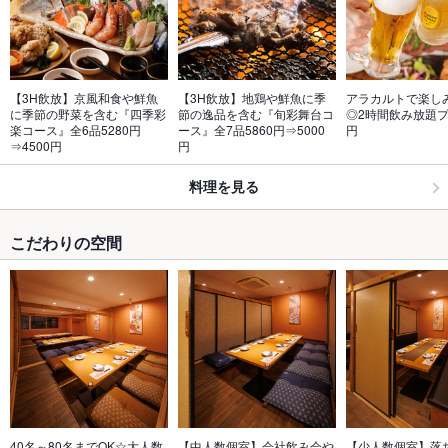
【3H飲放】京風和食や鮮魚
【3H飲放】地鶏や鮮魚に季
アラカルトで楽し
に季節の野菜を含む『四季彩
節の逸品を含む『旬彩舞台コ
◎2時間飲み放題プラ
楽コース』全6品5280円
ース』全7品5860円⇒5000
円
⇒4500円
円
料理を見る
こだわりの空間
40名～80名までOK☆大人数
【中人数個室】会社飲み会や
【少人数個室】落