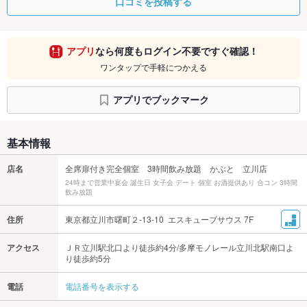
口コミを投稿する
アプリ
なら何度もログイン不要ですぐ確認！
ワンタップで手軽につかえる
アプリでブックマーク
基本情報
店名
全席扉付き完全個室 3時間飲み放題 かぶと 立川店
24時まで営業中宴会 誕生日 女子会 デート 個室 お酒提供あり 合コン 3時間
飲み放題
住所
東京都立川市曙町２-13-10 エスキューブサウス 7F
アクセス
ＪＲ立川駅北口より徒歩約4分/多摩モノレール立川北駅南口よ
り徒歩約5分
電話
電話番号を表示する