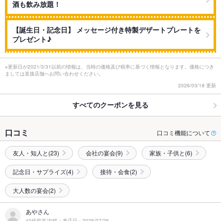
酒も飲み放題！
【誕生日・記念日】 メッセージ付き特製デザートプレートを
プレゼント♪
※更新日が2021/3/31以前の情報は、当時の価格及び税率に基づく情報となります。価格につき
ましては直接店舗へお問い合わせください。
2026/03/18 更新
すべてのクーポンを見る
口コミ
口コミ機能について
友人・知人と(23)
会社の宴会(9)
家族・子供と(6)
記念日・サプライズ(4)
接待・会食(2)
大人数の宴会(2)
あやさん
40代前半/女性・来店日：2026/07/26