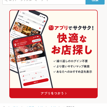
八王子・立川 × 海鮮
東京
東京の居酒屋ランキング
TV・プロジ
あり
ェクタ
立川駅 × 居酒屋
東京 × 居酒屋
八王子・立川のグルメランキング
英語メニュ
あり
ー
立川駅 × 和風
東京 × 和風
八王子・立川の居酒屋ランキング
その他設備
マイク利用可/プロジェクター・スクリーンあり※貸出料5500円
頂戴しております。
立川駅 × 海鮮
東京 × 海鮮
立川のグルメランキング
その他
立川の居酒屋ランキング
飲み放題
あり ：貸切可能人数40名様 ～80名様
食べ放題
なし ：貸切可能人数40名様 ～80名様
お酒
カクテル充実、焼酎充実、日本酒充実、ワイン充実
お子様連れ
お子様連れ歓迎 ：貸切可能人数40名様 ～80名様
ウェディン
貸切可能人数40名様 ～80名様まで可能♪※お気軽にご相談下さ
グパーティ
い。
ー二次会