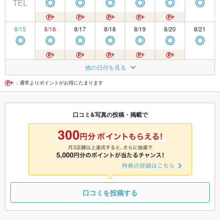
TEL
◎
◎
◎
◎
◎
◎
8/15
8/16
8/17
8/18
8/19
8/20
8/21
◎
◎
◎
◎
◎
◎
◎
8/22
8/23
8/24
8/25
8/26
8/27
8/28
他の日付を見る
◎
◎
◎
◎
◎
◎
◎
：通常よりポイントがお得にたまります
8/29
8/30
8/31
9/1
9/2
9/3
9/4
口コミ&写真の投稿・掲載で
◎
◎
◎
◎
◎
◎
◎
9/5
9/6
9/7
9/8
9/9
9/10
9/11
◎
◎
◎
◎
◎
◎
◎
口コミを投稿する