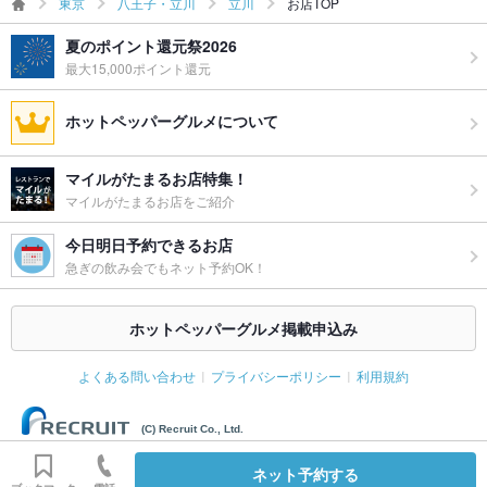
東京
八王子・立川
立川
お店TOP
お祝い・サ
可
プライズ対
夏のポイント還元祭2026
応
最大15,000ポイント還元
備考
宴会/和食/女子会/接待/デート/2次会/記念日/合コン/同窓会/歓迎
会/送別会/お祝い事/サプライズ/友人
ホットペッパーグルメについて
マイルがたまるお店特集！
マイルがたまるお店をご紹介
今日明日予約できるお店
急ぎの飲み会でもネット予約OK！
ホットペッパーグルメ掲載申込み
よくある問い合わせ
プライバシーポリシー
利用規約
(C) Recruit Co., Ltd.
ネット予約する