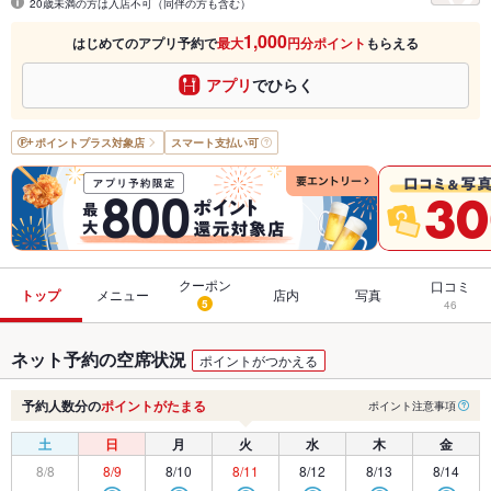
20歳未満の方は入店不可（同伴の方も含む）
1,000
はじめてのアプリ予約で
最大
円分ポイント
もらえる
アプリ
でひらく
ポイントプラス
対象店
スマート支払い可
クーポン
口コミ
トップ
メニュー
店内
写真
5
46
ネット予約の空席状況
ポイントがつかえる
予約人数分の
ポイントがたまる
ポイント注意事項
土
日
月
火
水
木
金
8/8
8/9
8/10
8/11
8/12
8/13
8/14