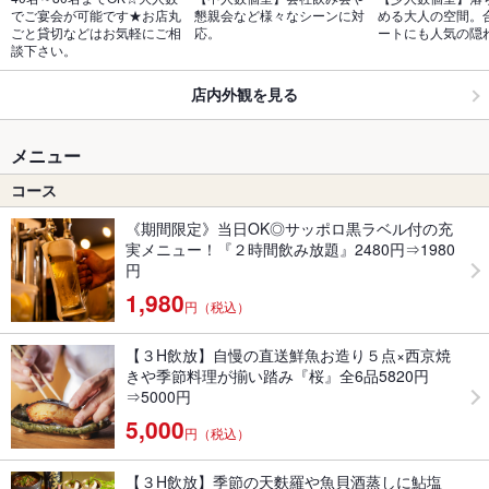
でご宴会が可能です★お店丸
懇親会など様々なシーンに対
める大人の空間。
ごと貸切などはお気軽にご相
応。
ートにも人気の隠
談下さい。
店内外観を見る
メニュー
コース
《期間限定》当日OK◎サッポロ黒ラベル付の充
実メニュー！『２時間飲み放題』2480円⇒1980
円
1,980
円（税込）
【３H飲放】自慢の直送鮮魚お造り５点×西京焼
きや季節料理が揃い踏み『桜』全6品5820円
⇒5000円
5,000
円（税込）
【３H飲放】季節の天麩羅や魚貝酒蒸しに鮎塩