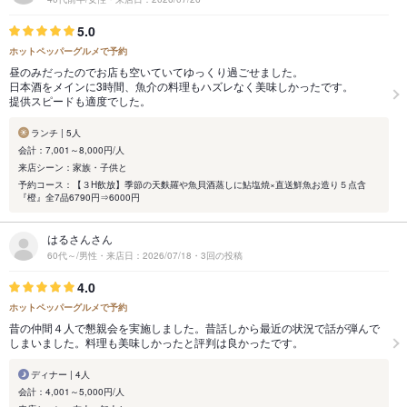
5.0
ホットペッパーグルメで予約
昼のみだったのでお店も空いていてゆっくり過ごせました。
日本酒をメインに3時間、魚介の料理もハズレなく美味しかったです。
提供スピードも適度でした。
ランチ | 5人
会計：7,001～8,000円/人
来店シーン：家族・子供と
予約コース：【３H飲放】季節の天麩羅や魚貝酒蒸しに鮎塩焼×直送鮮魚お造り５点含
『橙』全7品6790円⇒6000円
はるさんさん
60代～/男性・来店日：2026/07/18・3回の投稿
4.0
ホットペッパーグルメで予約
昔の仲間４人で懇親会を実施しました。昔話しから最近の状況で話が弾んで
しまいました。料理も美味しかったと評判は良かったです。
ディナー | 4人
会計：4,001～5,000円/人