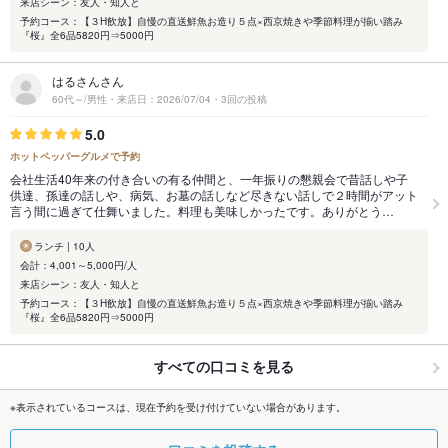
来店シーン：友人・知人と
予約コース：【３H飲放】自慢の直送鮮魚お造り５点×西京焼きや季節料理が揃い踏み
『桜』全6品5820円⇒5000円
はるさんさん
60代～/男性・来店日：2026/07/04・3回の投稿
5.0
ホットペッパーグルメで予約
会社生活40年来の付き合いの有る仲間と、一年振りの懇親会で昔話しや子
供達、孫達の話しや、病気、お墓の話しなど尽きない話しで２時間がアット
言う間に過ぎて仕舞いました。料理も美味しかったです。ありがとう…
ランチ | 10人
会計：4,001～5,000円/人
来店シーン：友人・知人と
予約コース：【３H飲放】自慢の直送鮮魚お造り５点×西京焼きや季節料理が揃い踏み
『桜』全6品5820円⇒5000円
すべての口コミを見る
※表示されているコースは、現在予約を受け付けていない場合があります。