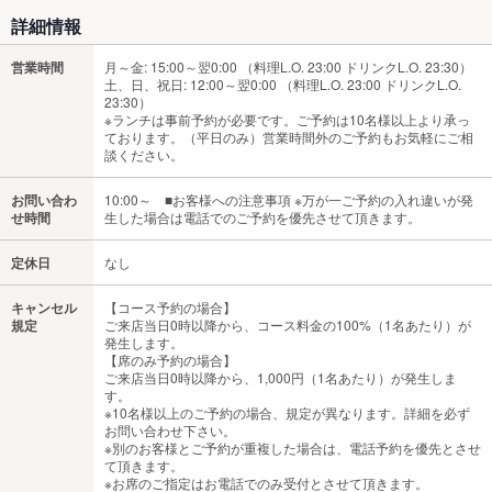
詳細情報
営業時間
月～金: 15:00～翌0:00 （料理L.O. 23:00 ドリンクL.O. 23:30）
土、日、祝日: 12:00～翌0:00 （料理L.O. 23:00 ドリンクL.O.
23:30）
※ランチは事前予約が必要です。ご予約は10名様以上より承っ
ております。（平日のみ）営業時間外のご予約もお気軽にご相
談ください。
お問い合わ
10:00～ ■お客様への注意事項 ※万が一ご予約の入れ違いが発
せ時間
生した場合は電話でのご予約を優先させて頂きます。
定休日
なし
キャンセル
【コース予約の場合】
規定
ご来店当日0時以降から、コース料金の100%（1名あたり）が
発生します。
【席のみ予約の場合】
ご来店当日0時以降から、1,000円（1名あたり）が発生しま
す。
※10名様以上のご予約の場合、規定が異なります。詳細を必ず
お問い合わせ下さい。
※別のお客様とご予約が重複した場合は、電話予約を優先とさせ
て頂きます。
※お席のご指定はお電話でのみ受付とさせて頂きます。