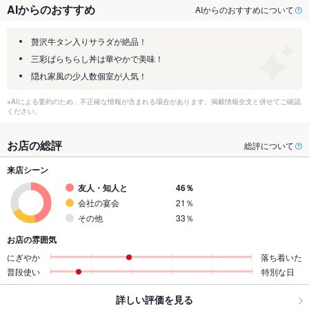
AIからのおすすめ
AIからのおすすめについて
贅沢牛タン入りサラダが絶品！
三彩ばらちらし丼は華やかで美味！
隠れ家風の少人数個室が人気！
※AIによる要約のため、不正確な情報が含まれる場合があります。掲載情報全文と併せてご確認
ください。
お店の総評
総評について
来店シーン
友人・知人と
46％
会社の宴会
21％
その他
33％
お店の雰囲気
にぎやか
落ち着いた
普段使い
特別な日
詳しい評価を見る