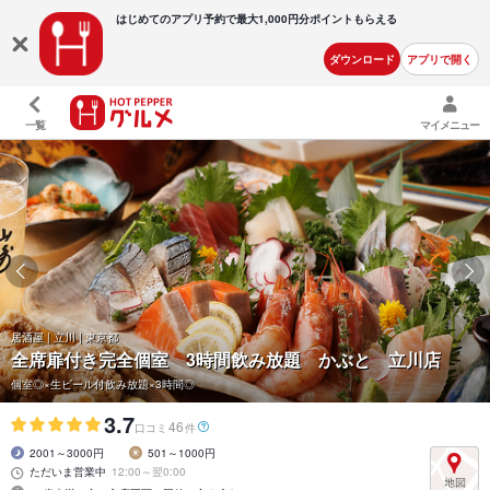
はじめてのアプリ予約で最大
1,000円分ポイントもらえる
ダウンロード
アプリで開く
一覧
マイメニュー
居酒屋 | 立川 | 東京都
全席扉付き完全個室 3時間飲み放題 かぶと 立川店
個室◎×生ビール付飲み放題×3時間◎
3.7
46
口コミ
件
2001～3000円
501～1000円
ただいま営業中
12:00～翌0:00