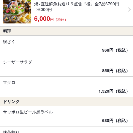
焼×直送鮮魚お造り５点含『橙』全7品6790円
⇒6000円
6,000
円（税込）
料理
鰻ざく
968円（税込）
シーザーサラダ
858円（税込）
マグロ
1,320円（税込）
ドリンク
サッポロ生ビール黒ラベル
680円（税込）
抹茶割り