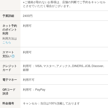
※ご連絡が取れないお客様は、店舗の判断でご予約をキャンセル
とさせていただく場合がございます。
予算詳細
2400円
ネット予約
利用可
のポイント
利用
利用方法は
こちら
スマート
利用可
支払い
クレジット
利用可 ：VISA､マスター､アメックス､DINERS､JCB､Discover､
カード
銀聯
電子マネー
利用不可
QRコード
利用可 ：PayPay
決済
料金備考
キャンセル：当日は100%頂戴しております