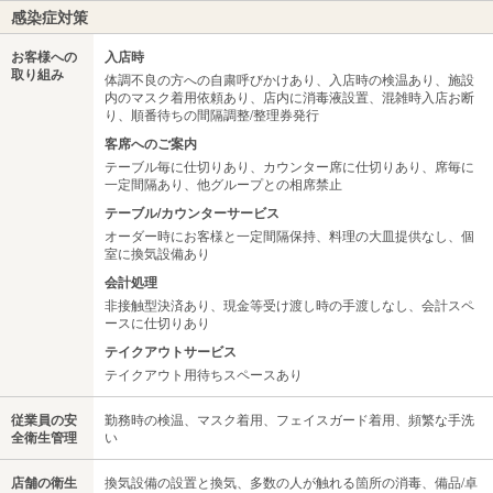
感染症対策
お客様への
入店時
取り組み
体調不良の方への自粛呼びかけあり、入店時の検温あり、施設
内のマスク着用依頼あり、店内に消毒液設置、混雑時入店お断
り、順番待ちの間隔調整/整理券発行
客席へのご案内
テーブル毎に仕切りあり、カウンター席に仕切りあり、席毎に
一定間隔あり、他グループとの相席禁止
テーブル/カウンターサービス
オーダー時にお客様と一定間隔保持、料理の大皿提供なし、個
室に換気設備あり
会計処理
非接触型決済あり、現金等受け渡し時の手渡しなし、会計スペ
ースに仕切りあり
テイクアウトサービス
テイクアウト用待ちスペースあり
従業員の安
勤務時の検温、マスク着用、フェイスガード着用、頻繁な手洗
全衛生管理
い
店舗の衛生
換気設備の設置と換気、多数の人が触れる箇所の消毒、備品/卓