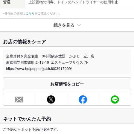
管理
上設置物の消毒、トイレのハンドドライヤーの使用中止
※各項目の詳細は
こちら
をご確認ください。
続きを見る
たばこ
お店の情報をシェア
禁煙・喫煙
全席喫煙可
屋外での喫煙をお願いいたします。
全席扉付き完全個室 3時間飲み放題 かぶと 立川店
東京都立川市曙町２-13-10 エスキューブサウス 7F
喫煙専用室
なし
https://www.hotpepper.jp/strJ003917099/
※2020年4月1日～受動喫煙対策に関する法律が施行されています。正しい情報はお店へお問い
合わせください。
お店情報をコピー
お席
総席数
80席(貸切可能人数40名様 ～80名様)
最大宴会収
90人(貸切可能人数40名様 ～80名様)
容人数
ネットでかんたん予約
個室
あり ：少人数様から個室や半個室やご用意しております。
ご予約ならネット予約が便利です。