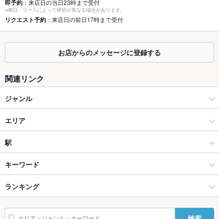
即予約
：来店日の当日23時まで受付
※曜日、コースによって締切が異なる場合があります。
座敷
なし ：会社宴会や接待はもちろん女子会や合コン、誕生日のお
リクエスト予約
：来店日の前日17時まで受付
祝いにもオススメです♪
掘りごたつ
なし ：開放感のあるテーブルはゆっくりおくつろぎ頂けます♪
お店からのメッセージに登録する
カウンター
なし ：カウンター2名様×4
関連リンク
ソファー
なし ：些細なことでもお気軽にお問い合わせ下さいませ♪
ジャンル
テラス席
なし ：立川 個室 3時間 飲み放題 デート 女子会 記念日 宴会 飲
み会 合コン 原価酒場
居酒屋
エリア
貸切
貸切不可 ：貸切希望のお客様はお気軽にご相談ください!!
和風
立川
駅
設備
Wi-Fi
あり
海鮮
立川 × 居酒屋
立川駅
キーワード
バリアフリ
なし ：スタッフにお気軽にお声掛け下さいませ。事前のお問い
八王子・立川 × 居酒屋
立川 × 和風
立川北駅
ランキング
からあげ
お茶漬け
ウニ料理
エビ料理
カキ料理・オイスター
カニ料理
ー
合わせもお気軽にどうぞ。
白子
アワビ
あん肝
ふぐ・てっちり
しゃぶしゃぶ
すき焼き
天ぷら
八王子・立川 × 和風
立川 × 海鮮
西国立駅
東京のグルメランキング
駐車場
なし ：お近くのコインパーキングをご利用下さいませ。
検索
もつ鍋