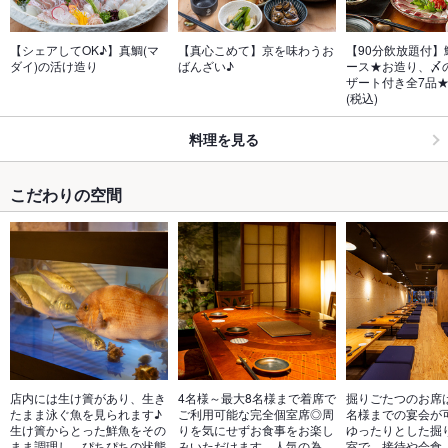
【シェアしてOK♪】真鯛(マ
【真心こめて】京を味わうお
【90分飲放題付】
ダイ)の活け造り
ばんざい♪
ース★お造り、〆
ザート付き全7品★7
(税込)
料理を見る
こだわりの空間
店内には生け簀があり、生き
4名様～最大8名様まで着席で
掘りごたつのお席は
たまま泳ぐ魚を見られます♪
ご利用可能な完全個室席◎周
名様までの宴会が
生け簀からとった鮮魚をその
りを気にせずお食事をお楽し
ゆったりとした掘
まま調理し、ぴちぴちの状態
みいただけます。人気の為、
室で、接待や会食