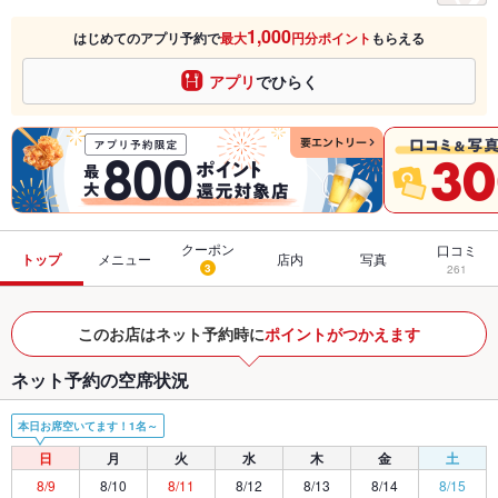
1,000
はじめてのアプリ予約で
最大
円分ポイント
もらえる
アプリ
でひらく
クーポン
口コミ
トップ
メニュー
店内
写真
3
261
このお店はネット予約時に
ポイントがつかえます
ネット予約の空席状況
本日お席空いてます！1名～
日
月
火
水
木
金
土
8/9
8/10
8/11
8/12
8/13
8/14
8/15