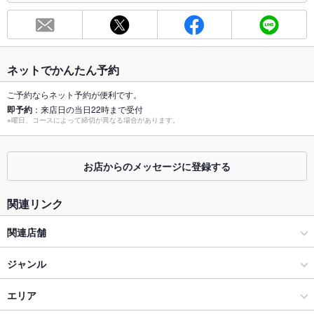
総席数
92席
最大宴会収
50人
容人数
ネットでかんたん予約
個室
あり
ご予約ならネット予約が便利です。
即予約
：来店日の当日22時まで受付
座敷
あり
※曜日、コースによって締切が異なる場合があります。
掘りごたつ
あり
お店からのメッセージに登録する
カウンター
あり
ソファー
なし
関連リンク
テラス席
なし
関連店舗
貸切
貸切可
海鮮酒場 虹里
ジャンル
設備
馬鹿凡人 バカボンド
居酒屋
エリア
Wi-Fi
なし