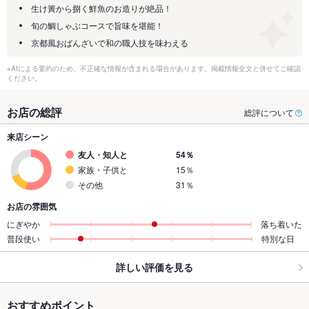
生け簀から捌く鮮魚のお造りが絶品！
旬の鯛しゃぶコースで旨味を堪能！
京都風おばんざいで和の職人技を味わえる
※AIによる要約のため、不正確な情報が含まれる場合があります。掲載情報全文と併せてご確認
ください。
お店の総評
総評について
来店シーン
友人・知人と
54％
家族・子供と
15％
その他
31％
お店の雰囲気
にぎやか
落ち着いた
普段使い
特別な日
詳しい評価を見る
おすすめポイント