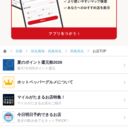
ー二次会
烏丸駅 × 和食全般
四条烏丸の居酒屋ランキング
お祝い・サ
可
プライズ対
四条烏丸の海鮮ランキング
応
備考
－
京都
烏丸御池・四条烏丸
四条烏丸
お店TOP
夏のポイント還元祭2026
最大15,000ポイント還元
ホットペッパーグルメについて
マイルがたまるお店特集！
マイルがたまるお店をご紹介
今日明日予約できるお店
急ぎの飲み会でもネット予約OK！