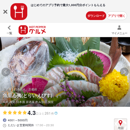
はじめてのアプリ予約で最大
1,000円分ポイントもらえる
ダウンロード
アプリで開く
一覧
マイメニュー
居酒屋 | 四条烏丸 | 京都府
魚里ゐ夷(とりいえびす)
烏丸 海鮮 日本酒 居酒屋 飲み放題 個室
4.3
261
口コミ
件
4001～5000円
ただいま営業時間外
17:00～23:30