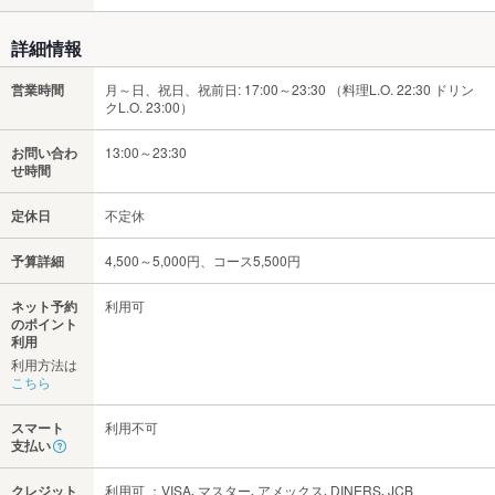
詳細情報
営業時間
月～日、祝日、祝前日: 17:00～23:30 （料理L.O. 22:30 ドリン
クL.O. 23:00）
お問い合わ
13:00～23:30
せ時間
定休日
不定休
予算詳細
4,500～5,000円、コース5,500円
ネット予約
利用可
のポイント
利用
利用方法は
こちら
スマート
利用不可
支払い
クレジット
利用可 ：VISA､マスター､アメックス､DINERS､JCB