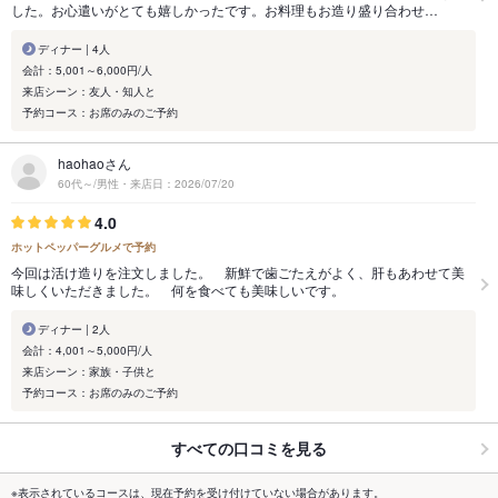
した。お心遣いがとても嬉しかったです。お料理もお造り盛り合わせ…
ディナー | 4人
会計：5,001～6,000円/人
来店シーン：友人・知人と
予約コース：お席のみのご予約
haohaoさん
60代～/男性・来店日：2026/07/20
4.0
ホットペッパーグルメで予約
今回は活け造りを注文しました。 新鮮で歯ごたえがよく、肝もあわせて美
味しくいただきました。 何を食べても美味しいです。
ディナー | 2人
会計：4,001～5,000円/人
来店シーン：家族・子供と
予約コース：お席のみのご予約
すべての口コミを見る
※表示されているコースは、現在予約を受け付けていない場合があります。