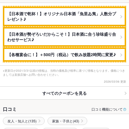
【日本酒で乾杯！】オリジナル日本酒「魚里ゐ夷」人数分プ
レゼント♪
【日本酒が勢ぞろいだからこそ！】日本酒に合う珍味盛り合
わせサービス♪
【各種宴会に！】＋500円（税込）で飲み放題2時間に変更♪
※更新日が2021/3/31以前の情報は、当時の価格及び税率に基づく情報となります。価格につき
ましては直接店舗へお問い合わせください。
2026/03/06 更新
すべてのクーポンを見る
口コミ
口コミ機能について
友人・知人と(135)
家族・子供と(43)