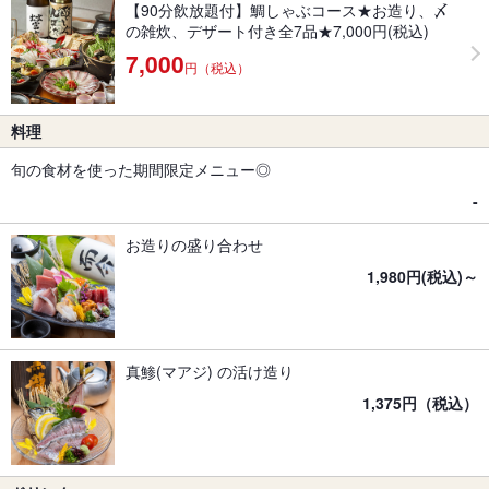
【90分飲放題付】鯛しゃぶコース★お造り、〆
の雑炊、デザート付き全7品★7,000円(税込)
7,000
円（税込）
料理
旬の食材を使った期間限定メニュー◎
-
お造りの盛り合わせ
1,980円(税込)～
真鯵(マアジ) の活け造り
1,375円（税込）