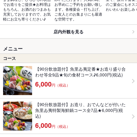
でお造りをご提供★お料理は
お早めにご予約をお願い致し
のご宴会にもオス
もちろん、お酒のおつまみも
ます。各種宴会・打ち上げ、
わいわいお楽しみ
充実しておりますので、お気
ご友人とのお集まりにも最適
軽にお立ち寄りください♪
な空間です。
店内外観を見る
メニュー
コース
【90分飲放題付】魚里ゐ夷定番★お造り盛り合
わせ等全9品★旬の食材コース♪6,000円(税込)
6,000
円（税込）
【90分飲放題付】お造り、おでんなどが付いた
魚里ゐ夷特製海鮮鍋コース全7品★6,000円(税
込)
6,000
円（税込）