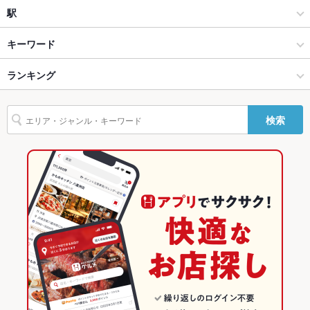
紡空
海鮮
四条烏丸
駅
バリアフリ
なし
ー
烏丸御池・四条烏丸 × 居酒屋
四条烏丸 × 居酒屋
烏丸駅
キーワード
駐車場
なし
烏丸御池・四条烏丸 × 海鮮
四条烏丸 × 海鮮
烏丸御池駅
ランキング
からあげ
お茶漬け
炉ばた焼き・炙り焼き
エビ料理
カキ料理・オイスター
英語メニュ
あり
ー
カニ料理
アワビ
フライドポテト
湯葉料理
海鮮丼
うどん
天ぷら
烏丸駅 × 居酒屋
四条烏丸 × 和食
四条駅
京都のグルメランキング
検索
おでん
なめろう
おばんざい
ステーキ
チャーハン
フレンチトースト
その他設備
－
烏丸駅 × 海鮮
四条烏丸 × 和食全般
京都の居酒屋ランキング
かすうどん
その他
和食
京都
京都の海鮮ランキング
飲み放題
あり
和食全般
京都 × 居酒屋
烏丸御池・四条烏丸のグルメランキング
食べ放題
なし
烏丸御池・四条烏丸 × 和食
京都 × 海鮮
烏丸御池・四条烏丸の居酒屋ランキング
お酒
日本酒充実
烏丸御池・四条烏丸 × 和食全般
京都 × 和食
烏丸御池・四条烏丸の海鮮ランキング
お子様連れ
お子様連れ歓迎
ウェディン
－
烏丸駅 × 和食
京都 × 和食全般
四条烏丸のグルメランキング
グパーティ