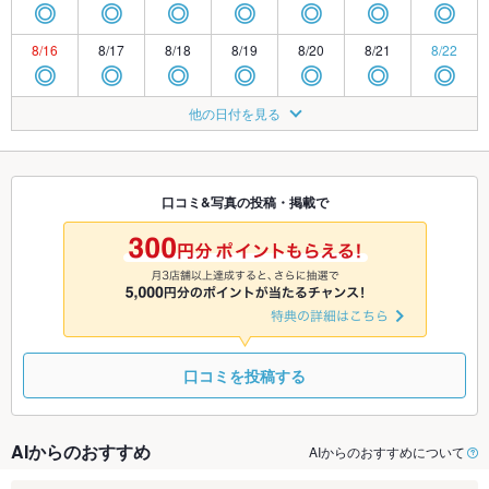
◎
◎
◎
◎
◎
◎
◎
8/16
8/17
8/18
8/19
8/20
8/21
8/22
◎
◎
◎
◎
◎
◎
◎
8/23
8/24
8/25
8/26
8/27
8/28
8/29
他の日付を見る
TEL
◎
◎
◎
◎
◎
◎
8/30
8/31
9/1
9/2
9/3
9/4
9/5
◎
◎
◎
◎
◎
◎
◎
口コミ&写真の投稿・掲載で
9/6
9/7
9/8
9/9
9/10
9/11
9/12
◎
◎
◎
◎
◎
◎
◎
口コミを投稿する
AIからのおすすめ
AIからのおすすめについて