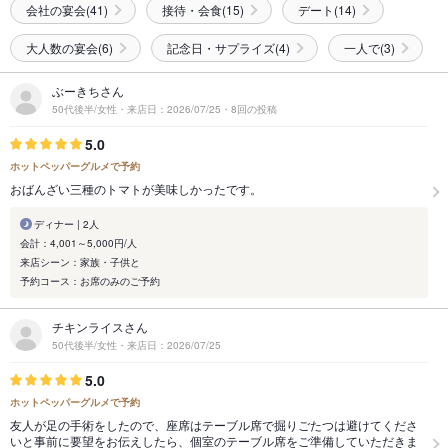
会社の宴会(41)
接待・会食(15)
デート(14)
大人数の宴会(6)
記念日・サプライズ(4)
一人で(3)
ぶーきちさん
50代後半/女性・来店日：2026/07/25・8回の投稿
5.0
ホットペッパーグルメで予約
おばんざい三種のトマトが美味しかったです。
ディナー | 2人
会計：4,001～5,000円/人
来店シーン：家族・子供と
予約コース：お席のみのご予約
チキンライスさん
50代後半/女性・来店日：2026/07/25
5.0
ホットペッパーグルメで予約
友人が足の手術をしたので、座席はテーブル席で掘りごたつは避けてくださ
いと事前に要望をお伝えしたら、個室のテーブル席をご準備していただきま