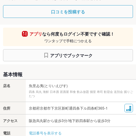
口コミを投稿する
アプリ
なら何度もログイン不要ですぐ確認！
ワンタップで手軽につかえる
アプリでブックマーク
基本情報
店名
魚里ゐ夷(とりいえびす)
四条 烏丸 海鮮 日本酒 居酒屋 和食 飲み放題 個室 寿司 歓迎会 送別会 掘りご
たつ
住所
京都府京都市下京区新町通四条下ル四条町365-1
アクセス
阪急烏丸駅から徒歩3分/地下鉄四条駅から徒歩3分
電話
電話番号を表示する