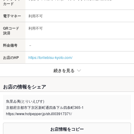
カード
電子マネー
利用不可
QRコード
利用不可
決済
料金備考
－
お店のHP
https://toriiebisu-kyoto.com/
続きを見る
たばこ
お店の情報をシェア
禁煙・喫煙
分煙（仕切りあり）
魚里ゐ夷(とりいえびす)
喫煙専用室
あり
京都府京都市下京区新町通四条下ル四条町365-1
https://www.hotpepper.jp/strJ003917371/
※2020年4月1日～受動喫煙対策に関する法律が施行されています。正しい情報はお店へお問い
合わせください。
お店情報をコピー
お席