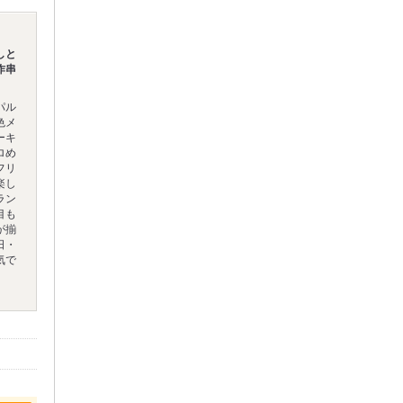
しと
作串
パル
色メ
ーキ
ロめ
フリ
楽し
ラン
目も
が揃
日・
気で