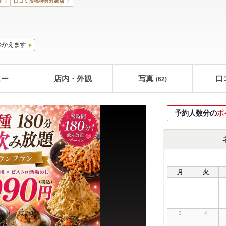
店
口コミ投稿特典対象店
つかえます
ュー
店内・外観
写真
口
(62)
予約人数分の
ポ
月
火
3
4