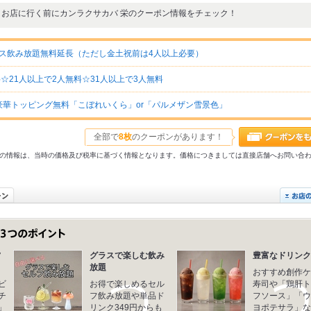
お店に行く前にカンラクサカバ 栄のクーポン情報をチェック！
コース飲み放題無料延長（ただし金土祝前は4人以上必要）
☆21人以上で2人無料☆31人以上で3人無料
華トッピング無料「こぼれいくら」or「パルメザン雪景色」
全部で
8枚
のクーポンがあります！
31以前の情報は、当時の価格及び税率に基づく情報となります。価格につきましては直接店舗へお問い合
フ
グラスで楽しむ飲み
豊富なドリンク
放題
おすすめ創作ケ
ビ
お得で楽しめるセル
寿司や「鶏肝ト
チ
フ飲み放題や単品ド
フソース」「ウ
」
リンク349円からも
ヨポテサラ」な