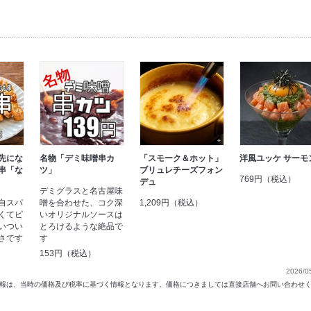
先にな
名物「デミ味噌串カ
「スモーク＆ホット」
洋風ユッケ サーモ
串「な
ツ」
ブリュレチーズフォン
769円（税込）
デュ
デミグラスと名古屋味
自スパ
噌を合わせた、コク深
1,209円（税込）
くてピ
いオリジナルソースは
いつい
とろけるような絶品で
さです
す
153円（税込）
2026/0
以前の情報は、当時の価格及び税率に基づく情報となります。価格につきましては直接店舗へお問い合わせ