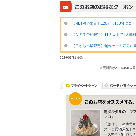
【NET対応限定】120分→180分に
【ＮＥＴ予約限定】11人以上で1人無料
【日から木曜限定】創作ケーキ寿司に豪
2026/07/21 更新
※更新日が2021/3/
黒タルタルの「ウ
マヨ」
「創作ケーキ寿司×
ストロ居酒屋めし×
ーズ料理×創作料理