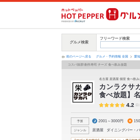
フリーワード検索
グルメ検索
前のページへ戻る
グルメ・予約情報 全国
愛
コスパ抜群!創作寿司 チーズ 食べ飲み放題
名古屋 居酒屋 個室 食べ飲み
カンラクサ
食べ放題】名
4.2
口
2001～3000円
15
予算
居酒屋
ダイニングバー・
ジャンル