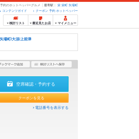
ン・予約のホットペッパーグルメ
最寄駅：
栄
栄町
矢場町
コンテンツガイド
クーポン 予約 ホットペッパー
検討リスト
最近見たお店
マイメニュー
/矢場町/大須/上前津
空席確認・予約する
クーポンを見る
電話番号を表示する