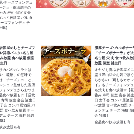
屋♪チーズフォンデュ
ージョ・低温調理の
み 寿司 個室 宴会
コンパ 居酒屋 バル 食
チーズフォンデュ チ
 牡蠣】
居酒屋めしとチーズフ
濃厚チーズ×カルボナー
や背徳パスタ♪名古屋
「チーズボナーラ」が
飲み放題 食べ放題 個室
名古屋 栄 肉 食べ飲み放
誕生日
放題 個室 誕生日
サカバのカンラクは
オヤジも喜ぶ居酒屋メ
や「乾酪」の意味で
盛り沢山◎☆お箸でほ
は「チーズ」のこと。
らかさの「鶏ももカオ
ンシェフ監修した当店
イ」もチーズフォンデ
フォンデュからおつま
も焼肉も食べ放題☆【昼
品食べ放題も☆【昼飲
呑み 寿司 個室 宴会 誕
 寿司 個室 宴会 誕生日
日 女子会 コンパ 居酒屋
子会 コンパ 居酒屋 バ
べ放題 食べ飲み放題 チ
放題 食べ飲み放題 チー
ォンデュ チーズ 海鮮 焼
デュ チーズ 海鮮 焼肉
会 牡蠣】
牡蠣】
全品食べ飲み放題も有
飲み放題も有