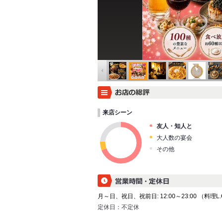
来店シーン
友人・知人と
大人数の宴会
その他
月～日、祝日、祝前日: 12:00～23:00 （料理L.O. 
定休日：
不定休