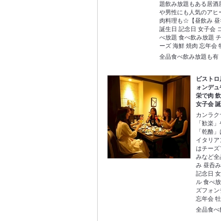
題飲み放題もある居酒
や男性にも人気のアヒ
肉料理も☆【昼飲み 昼呑
誕生日 記念日 女子会 
べ放題 食べ飲み放題 
ーズ 海鮮 焼肉 忘年会
全品食べ飲み放題も有
ビストロ
ォンデュ
栄で肉 
女子会 
カンラク
「歓楽」
「乾酪」
イタリア
はチーズ
みなど全
み 昼呑み
記念日 女
ル 食べ
ズフォン
忘年会 
全品食べ