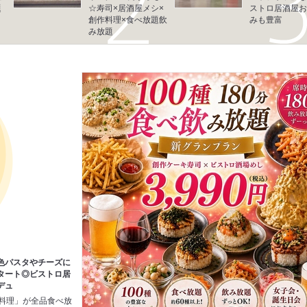
題
☆寿司×居酒屋メシ×
ストロ居酒屋お
創作料理×食べ放題飲
みも豊富
み放題
色パスタやチーズに
タート◎ビストロ居
デュ
作料理」が全品食べ放