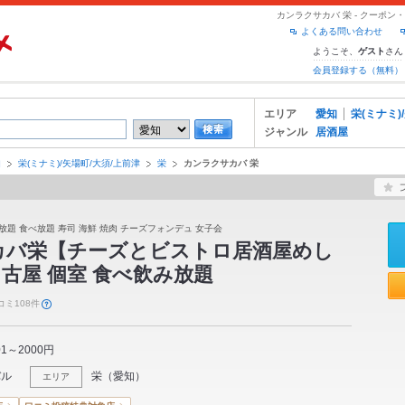
カンラクサカバ 栄 - クーポ
よくある問い合わせ
ようこそ、
さん
ゲスト
会員登録する（無料）
エリア
愛知
栄(ミナミ)
ジャンル
居酒屋
知
栄(ミナミ)/矢場町/大須/上前津
栄
カンラクサカバ 栄
放題 食べ放題 寿司 海鮮 焼肉 チーズフォンデュ 女子会
カバ栄【チーズとビストロ居酒屋めし
古屋 個室 食べ飲み放題
コミ108件
01～2000円
バル
栄
（
愛知
）
エリア