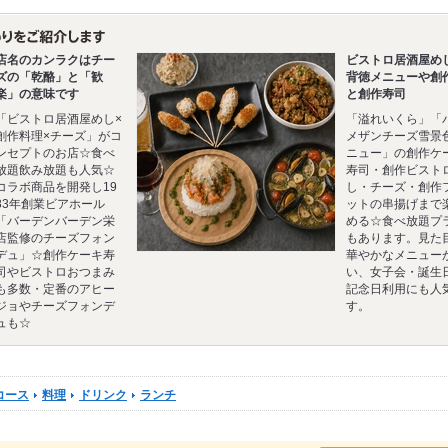
店名のカンラクはチー
ビストロ居酒屋め
ズの「乾酪」と「歓
背徳メニューや創
楽」の意味です
と創作寿司
「ビストロ居酒屋めし×
「溢れいくら」「
創作料理×チーズ」がコ
メザンチーズ雪景
ンセプトのお店☆食べ
ニュー」の創作ケ
放題飲み放題も人気☆
寿司・創作ビスト
コラボ商品を開発し19
し・チーズ・創作
83年創業ビアホール
ットの串揚げまで
「バーデンバーデン栄
める☆食べ放題プ
店監修のチーズフォン
もあります。見た
デュ」☆創作ケーキ寿
華やかなメニュー
司やビストロおつまみ
い、女子会・誕生
も多数・定番のアヒー
記念日利用にも人
ジョやチーズフォンデ
す。
ュも☆
コース
料理
ドリンク
ランチ