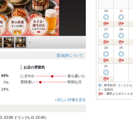
10
11
◎
◎
17
18
◎
◎
24
25
◎
◎
総評について
31
お店の雰囲気
◎
69%
にぎやか
落ち着いた
普段使い
特別な日
7%
◎
：即予約可
□
：リクエ
24%
休
：定休日
：通常よりポイントが
詳しい評価を見る
22:00 ドリンクL.O. 22:45）