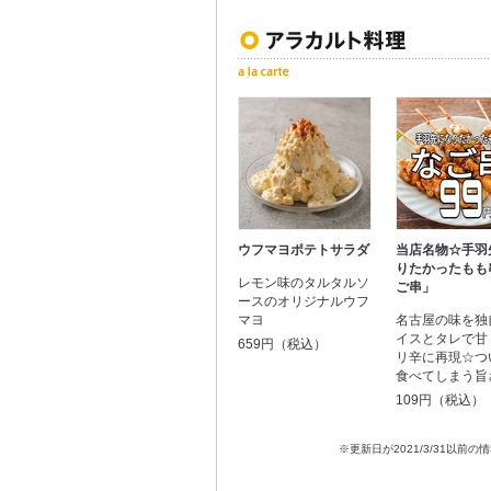
ウフマヨポテトサラダ
当店名物☆手羽
りたかったもも
レモン味のタルタルソ
ご串」
ースのオリジナルウフ
マヨ
名古屋の味を独
イスとタレで甘
659円（税込）
リ辛に再現☆つ
食べてしまう旨
109円（税込）
※更新日が2021/3/31