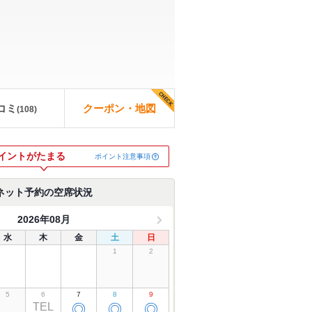
コミ
クーポン・地図
(
108
)
イントがたまる
ポイント注意事項
ネット予約の空席状況
2026年08月
水
木
金
土
日
1
2
5
6
7
8
9
TEL
◎
◎
◎