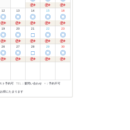
12
13
14
15
16
◎
◎
◎
◎
◎
19
20
21
22
23
◎
◎
□
◎
◎
26
27
28
29
30
◎
◎
□
◎
◎
スト予約可
TEL
：要問い合わせ
×
：予約不可
お得にたまります