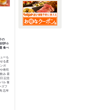
ラの
大好評☆
題 食べ
ニューも
ぐせる柔
マンガ
ュや寿司
飲み 昼
生日 記念
 バル 食
ーズフ
肉 忘年