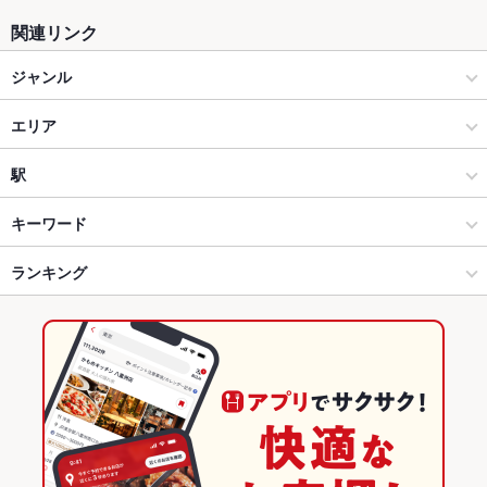
関連リンク
ジャンル
居酒屋
エリア
和風
佐賀市その他
駅
海鮮
佐賀市その他 × 居酒屋
佐賀駅
キーワード
佐賀市 × 居酒屋
佐賀市その他 × 和風
鍋島駅
ランキング
手羽先
からあげ
お茶漬け
エビ料理
刺身
フライドポテト
ウインナー
天ぷら
牛すじ
焼きそば
チャンポン
つくね
鶏皮
佐賀市 × 和風
佐賀市その他 × 海鮮
佐賀のグルメランキング
もつ鍋
ピザ
チャーハン
生春巻き
ジェラート
佐賀市 × 海鮮
佐賀
佐賀の居酒屋ランキング
鍋島駅 × 居酒屋
佐賀 × 居酒屋
佐賀市のグルメランキング
鍋島駅 × 和風
佐賀 × 和風
佐賀市の居酒屋ランキング