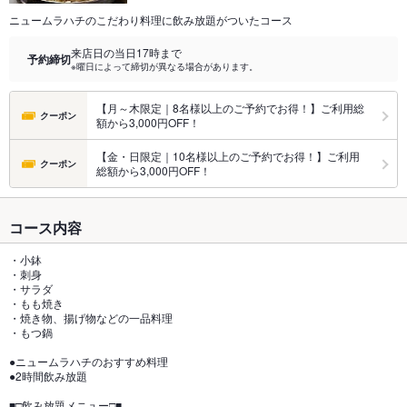
ニュームラハチのこだわり料理に飲み放題がついたコース
来店日の当日17時まで
予約締切
※曜日によって締切が異なる場合があります。
【月～木限定｜8名様以上のご予約でお得！】ご利用総
クーポン
額から3,000円OFF！
【金・日限定｜10名様以上のご予約でお得！】ご利用
クーポン
総額から3,000円OFF！
コース内容
・小鉢
・刺身
・サラダ
・もも焼き
・焼き物、揚げ物などの一品料理
・もつ鍋
●ニュームラハチのおすすめ料理
●2時間飲み放題
■□飲み放題メニュー□■