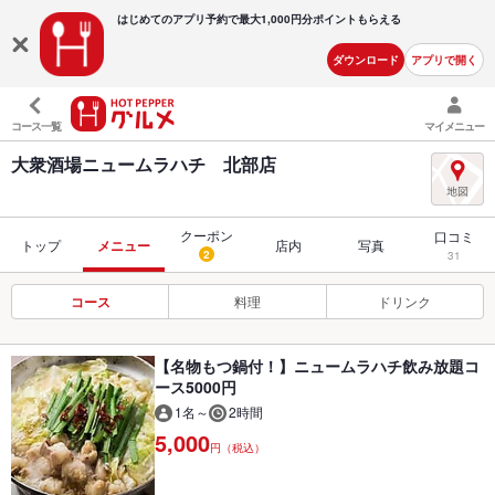
はじめてのアプリ予約で最大
1,000円分ポイントもらえる
ダウンロード
アプリで開く
コース一覧
マイメニュー
大衆酒場ニュームラハチ 北部店
クーポン
口コミ
トップ
メニュー
店内
写真
2
31
コース
料理
ドリンク
【名物もつ鍋付！】ニュームラハチ飲み放題コ
ース5000円
1名～
2時間
5,000
円（税込）