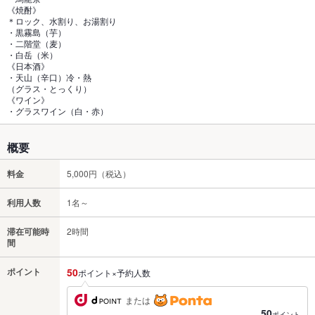
《焼酎》
＊ロック、水割り、お湯割り
・黒霧島（芋）
・二階堂（麦）
・白岳（米）
《日本酒》
・天山（辛口）冷・熱
（グラス・とっくり）
《ワイン》
・グラスワイン（白・赤）
概要
料金
5,000円（税込）
利用人数
1名～
滞在可能時
2時間
間
ポイント
50
ポイント×予約人数
または
50
ポイント