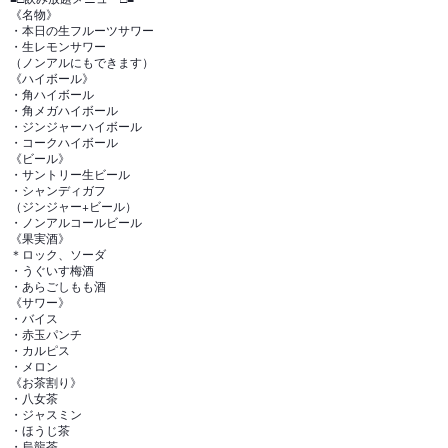
《名物》
・本日の生フルーツサワー
・生レモンサワー
（ノンアルにもできます）
《ハイボール》
・角ハイボール
・角メガハイボール
・ジンジャーハイボール
・コークハイボール
《ビール》
・サントリー生ビール
・シャンディガフ
（ジンジャー+ビール）
・ノンアルコールビール
《果実酒》
＊ロック、ソーダ
・うぐいす梅酒
・あらごしもも酒
《サワー》
・バイス
・赤玉パンチ
・カルピス
・メロン
《お茶割り》
・八女茶
・ジャスミン
・ほうじ茶
・烏龍茶