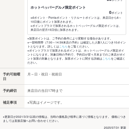
ホットペッパーグルメ限定ポイント
0
ポイント
※dポイント・Pontaポイント・リクルートポイントは、来店日から6～
10日後にポイント加算されます。
※ポイントプラスで加算されるホットペッパーグルメ限定ポイントは、
来店日の翌月15日頃に加算されます。
※加算ポイントは、ご予約の条件により変動する場合があります。
※一部時間帯（7:00～14:59来店の予約）は確定した人数1人につき10ポイン
トとなります。詳しくは
こちら
をご覧ください。
※ポイントプラスで加算されるポイントは、ホットペッパーグルメ限定ポイ
ントになります。対象日時の予約で、予約日が翌々月末までのご来店がポイ
ント加算の対象となります。加算ポイントに関する詳細は
こちら
をご確認く
ださい。
予約可能曜
月～日・祝日・祝前日
日
予約締切
来店日の当日17時まで
補足事項
※写真はイメージです。
※更新日が2021/3/31以前の情報は、当時の価格及び税率に基づく情報となります。 価格につき
ましては直接店舗へお問い合わせください。
2025/07/31 更新