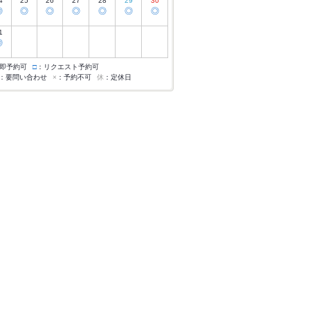
4
25
26
27
28
29
30
◎
◎
◎
◎
◎
◎
◎
1
◎
即予約可
□
：リクエスト予約可
：要問い合わせ
×
：予約不可
休
：定休日