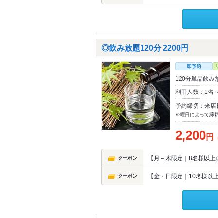
◎飲み放題120分 2200円
120分単品飲み
利用人数：1名
予約締切：来店
※曜日によって締
2,200
円
【月～木限定｜8名様以上の
クーポン
【金・日限定｜10名様以上
クーポン