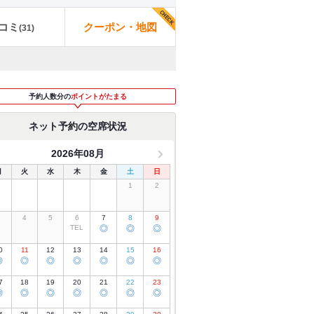
コミ
クーポン・地図
(
31
)
予約人数分の
ポイントがたまる
ネット予約の空席状況
2026年08月
月
火
水
木
金
土
日
1
2
3
4
5
6
7
8
9
TEL
◎
◎
◎
0
11
12
13
14
15
16
◎
◎
◎
◎
◎
◎
◎
7
18
19
20
21
22
23
◎
◎
◎
◎
◎
◎
◎