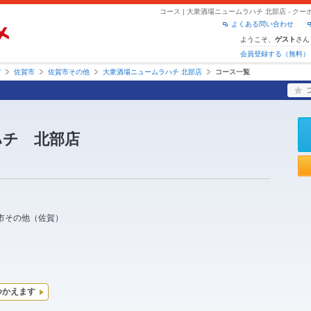
コース | 大衆酒場ニュームラハチ 北部店 - 
よくある問い合わせ
ようこそ、
さん
ゲスト
会員登録する（無料）
賀
佐賀市
佐賀市その他
大衆酒場ニュームラハチ 北部店
コース一覧
ハチ 北部店
市その他
（
佐賀
）
つかえます