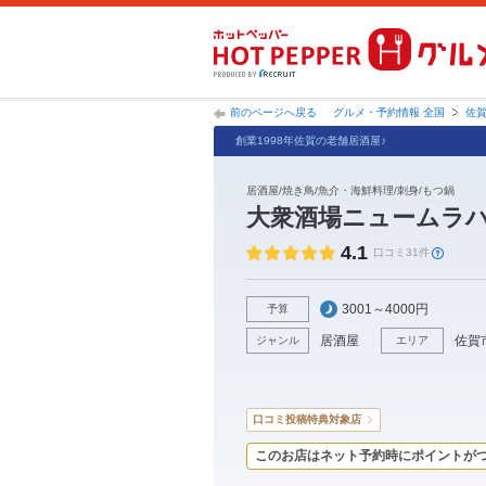
前のページへ戻る
グルメ・予約情報 全国
佐
創業1998年佐賀の老舗居酒屋♪
居酒屋/焼き鳥/魚介・海鮮料理/刺身/もつ鍋
大衆酒場ニュームラ
4.1
口コミ31件
3001～4000円
予算
居酒屋
佐賀
ジャンル
エリア
口コミ投稿特典対象店
このお店はネット予約時にポイントが