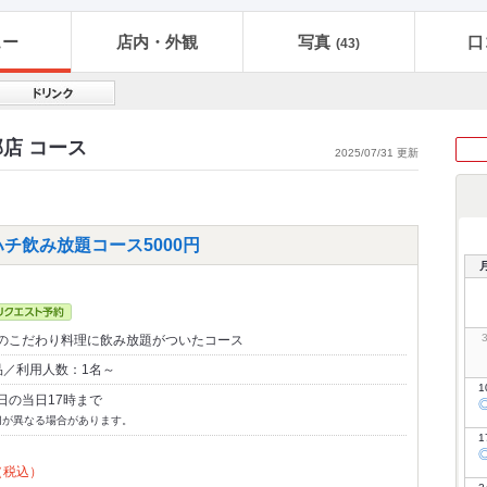
ュー
店内・外観
写真
口
(43)
店 コース
2025/07/31 更新
チ飲み放題コース5000円
のこだわり料理に飲み放題がついたコース
品／利用人数：1名～
1
日の当日17時まで
切が異なる場合があります。
1
（税込）