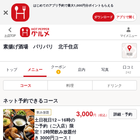
はじめてのアプリ予約で最大
1,000円分ポイントもらえる
ダウンロード
アプリで開く
お店TOP
マイメニュー
素揚げ酒場 パリパリ 北千住店
クーポン
口コミ
トップ
メニュー
店内
写真
1
242
コース
料理
ドリンク
ネット予約できるコース
3,000
飲み放題
詳細・予約
円（税込）
土日祝日12～16時の
ご予約（ご入店）限
定！2時間飲み放題付
き 3000円コース！