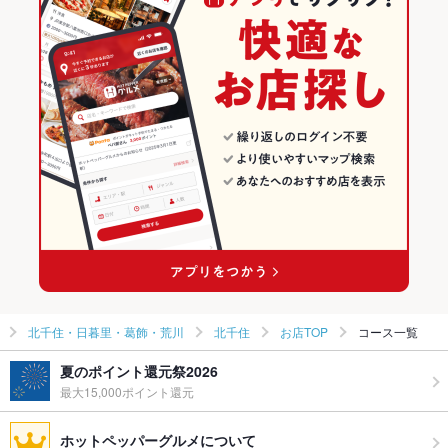
和食
東京
北千住・日暮里・葛飾・荒川のグルメランキング
焼き鳥・鶏料理
東京 × 居酒屋
北千住・日暮里・葛飾・荒川の居酒屋ランキング
北千住・日暮里・葛飾・荒川 × 和食
東京 × 創作
北千住のグルメランキング
北千住・日暮里・葛飾・荒川 × 焼き鳥・鶏料理
東京 × 和食
北千住の居酒屋ランキング
北千住駅 × 和食
東京 × 焼き鳥・鶏料理
北千住駅 × 焼き鳥・鶏料理
北千住・日暮里・葛飾・荒川
北千住
お店TOP
コース一覧
夏のポイント還元祭2026
最大15,000ポイント還元
ホットペッパーグルメについて