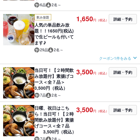
6品
2名～
1,650
飲み放題
詳細・予約
円（税込）
人気の単品飲み放
題！！1650円(税込)
で生ビールも付いて
ます♪
29品
2名～
クーポン1件をみる
当日可！【２時間飲
3,500
詳細・予約
円（税込）
み放題付】素揚げコ
ース＜全７品＞
3,500円（税込）
7品
2名～
日曜、祝日はこち
3,500
詳細・予約
円（税込）
ら！当日可！【２時
間飲み放題付】素揚
げコース＜全７品
＞ 3,500円（税込）
7品
2名～