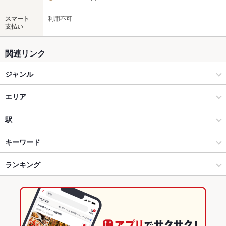
スマート
利用不可
支払い
関連リンク
ジャンル
居酒屋
エリア
創作
北千住
駅
北千住・日暮里・葛飾・荒川 × 居酒屋
北千住 × 居酒屋
北千住駅
キーワード
北千住・日暮里・葛飾・荒川 × 創作
北千住 × 創作
ランキング
からあげ
にんにく料理
フライドポテト
ソーセージ
ピザ
餃子
ケーキ
デザート
チーズケーキ
揚げ餃子
北千住駅 × 居酒屋
北千住 × 和食
東京のグルメランキング
北千住駅 × 創作
北千住 × 焼き鳥・鶏料理
東京の居酒屋ランキング