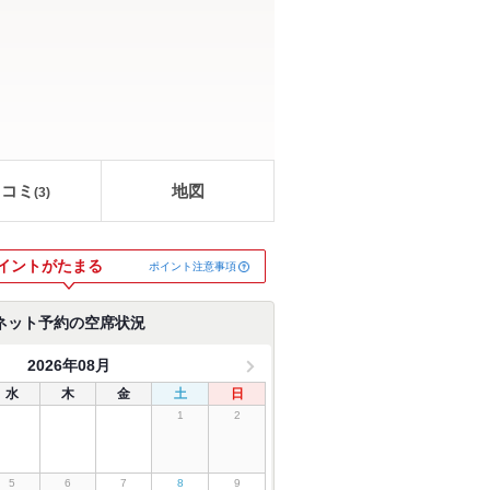
口コミ
地図
(
3
)
イントがたまる
ポイント注意事項
ネット予約の空席状況
2026年08月
水
木
金
土
日
1
2
5
6
7
8
9