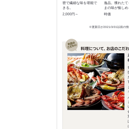
密で繊細な味を堪能で
逸品。獲れたて
きる。
まの味が愉しめ
2,000円～
時価
※更新日が2021/3/31