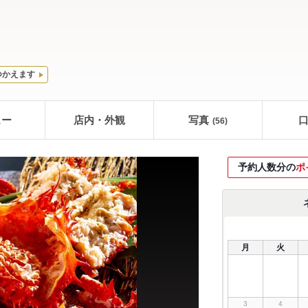
つかえます
ュー
店内・外観
写真
(56)
予約人数分の
ポ
月
火
3
4