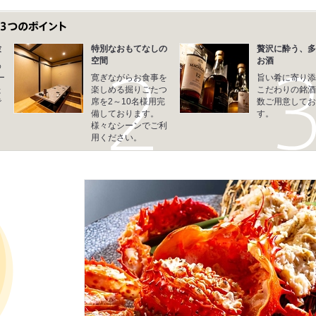
験
特別なおもてなしの
贅沢に酔う、多
空間
お酒
わ
ー
寛ぎながらお食事を
旨い肴に寄り添
た
楽しめる掘りごたつ
こだわりの銘酒
で
席を2～10名様用完
数ご用意してお
備しております。
す。
様々なシーンでご利
用ください。