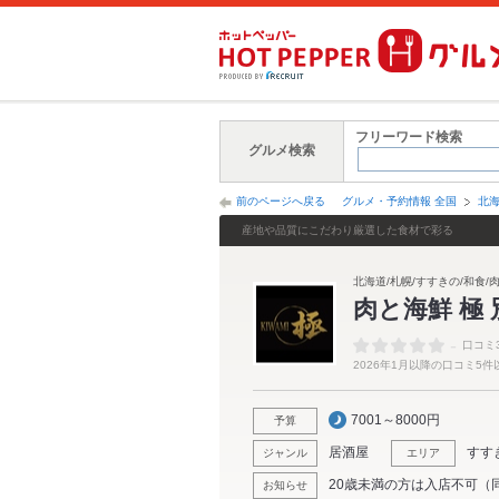
フリーワード検索
グルメ検索
前のページへ戻る
グルメ・予約情報 全国
北
産地や品質にこだわり厳選した食材で彩る
北海道/札幌/すすきの/和食/肉
肉と海鮮 極 
-
口コミ
2026年1月以降の口コミ5
7001～8000円
予算
居酒屋
すす
ジャンル
エリア
20歳未満の方は入店不可（
お知らせ