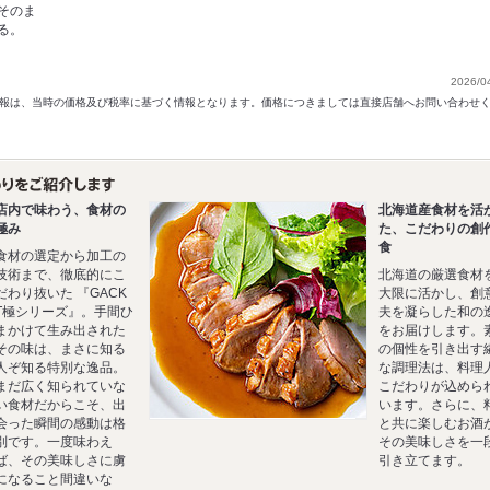
そのま
る。
2026/0
以前の情報は、当時の価格及び税率に基づく情報となります。価格につきましては直接店舗へお問い合わせ
店内で味わう、食材の
北海道産食材を活
極み
た、こだわりの創
食
食材の選定から加工の
技術まで、徹底的にこ
北海道の厳選食材
だわり抜いた 『GACK
大限に活かし、創
T極シリーズ』。手間ひ
夫を凝らした和の
まかけて生み出された
をお届けします。
その味は、まさに知る
の個性を引き出す
人ぞ知る特別な逸品。
な調理法は、料理
まだ広く知られていな
こだわりが込めら
い食材だからこそ、出
います。さらに、
会った瞬間の感動は格
と共に楽しむお酒
別です。一度味わえ
その美味しさを一
ば、その美味しさに虜
引き立てます。
になること間違いな