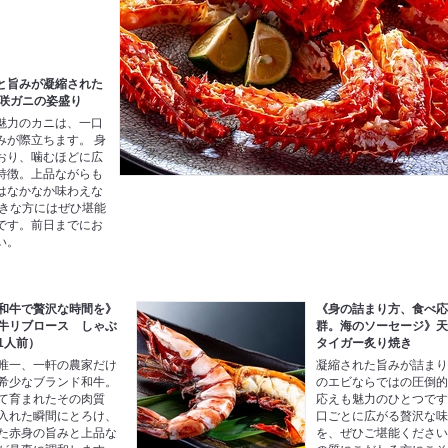
と旨みが凝縮された
花咲ガニの姿盛り
魅力のカニは、一口
みが際立ちます。 身
おり、噛むほどに広
特徴。上品ながらも
はなかなか味わえな
好きな方にはぜひ堪能
です。前日までにお
い。
和牛で贅沢な時間を》
《身の詰まり方、食べ
牛リブロース しゃぶ
群。海のソーセージ》
1人前）
タイガー炙り焼き
唯一、一軒の農家だけ
凝縮された旨みが詰ま
希少なブランド和牛。
のエビならではの圧倒
て育まれたその肉質
応えも魅力のひとつで
入れた瞬間にとろけ、
口ごとに広がる贅沢な
た赤身の旨みと上品な
を、ぜひご堪能くださ