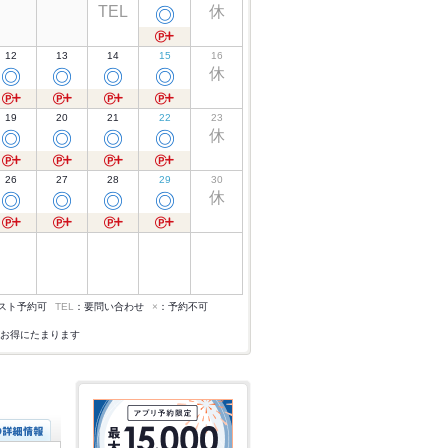
TEL
休
◎
12
13
14
15
16
休
◎
◎
◎
◎
19
20
21
22
23
休
◎
◎
◎
◎
26
27
28
29
30
休
◎
◎
◎
◎
スト予約可
TEL
：要問い合わせ
×
：予約不可
お得にたまります