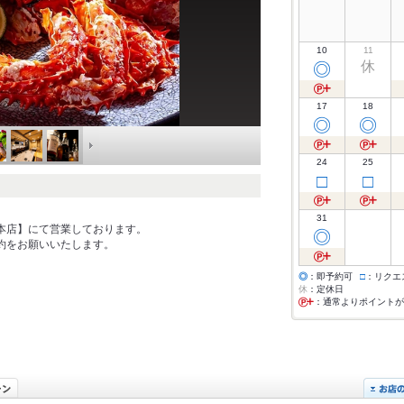
10
11
休
◎
17
18
◎
◎
24
25
□
□
31
 本店】にて営業しております。
◎
予約をお願いいたします。
◎
：即予約可
□
：リクエ
休
：定休日
：通常よりポイントが