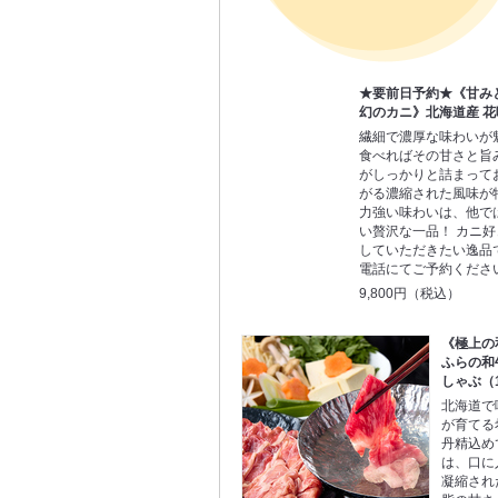
★要前日予約★《甘み
幻のカニ》北海道産 
繊細で濃厚な味わいが
食べればその甘さと旨
がしっかりと詰まって
がる濃縮された風味が
力強い味わいは、他で
い贅沢な一品！ カニ
していただきたい逸品
電話にてご予約くださ
9,800円（税込）
《極上の
ふらの和
しゃぶ（
北海道で
が育てる
丹精込め
は、口に
凝縮され