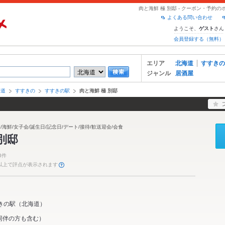
肉と海鮮 極 別邸 - クーポン・予約
よくある問い合わせ
ようこそ、
さん
ゲスト
会員登録する（無料）
エリア
北海道
すすきの
ジャンル
居酒屋
海道
すすきの
すすきの駅
肉と海鮮 極 別邸
/海鮮/女子会/誕生日/記念日/デート/接待/歓送迎会/会食
別邸
3件
件以上で評点が表示されます
きの駅
（
北海道
）
同伴の方も含む）