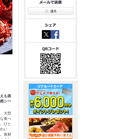
応えも抜
天然シー
り、大型
的な食べ
す。ひと
味わい
い。食材