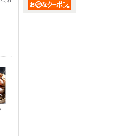
そふさわ
。
き