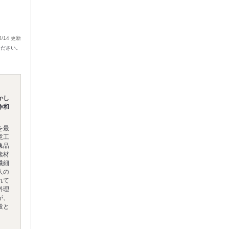
4/14 更新
ください。
かし
作和
を最
意工
逸品
素材
繊細
人の
れて
料理
が、
段と