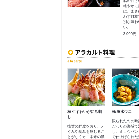
脂の甘さ
軽やかに
は、まさ
わず何枚
別な味わ
い。
3,000
極 生ずわいがに爪刺
極 塩水ウニ
し
限られた旬の時
抜群の鮮度を誇り、え
だわりの海域で
ぐみや臭みを感じるこ
し、ミョウバン
とがなくカニ本来の濃
で仕上げられた