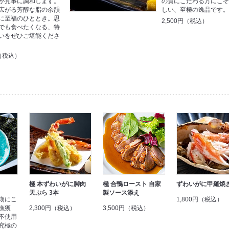
が見事に調和します。
の質にこだわる方にこ
広がる芳醇な脂の余韻
しい、至極の逸品です
に至福のひととき。思
2,500円（税込）
でも食べたくなる、特
いをぜひご堪能くださ
円（税込）
極 本ずわいがに脚肉
極 合鴨ロースト 自家
ずわいがに甲羅焼
天ぷら 3本
製ソース添え
期にこ
1,800円（税込）
漁獲
2,300円（税込）
3,500円（税込）
不使用
究極の