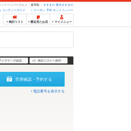
のホットペッパーグルメ
最寄駅：
すすきの
豊水すすきの
コンテンツガイド
クーポン 予約 ホットペッパー
検討リスト
最近見たお店
マイメニュー
空席確認・予約する
電話番号を表示する