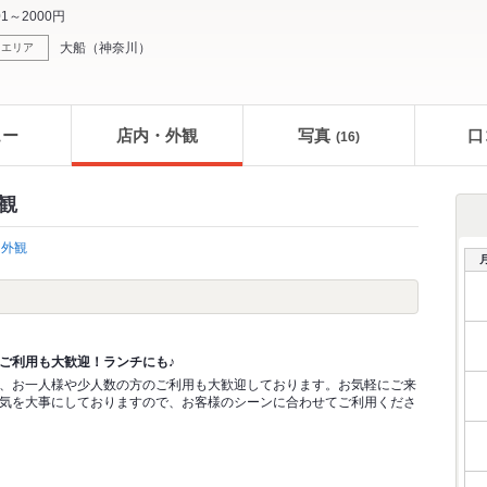
01～2000円
大船
（
神奈川
）
エリア
ュー
店内・外観
写真
口
(16)
観
外観
ご利用も大歓迎！ランチにも♪
、お一人様や少人数の方のご利用も大歓迎しております。お気軽にご来
気を大事にしておりますので、お客様のシーンに合わせてご利用くださ