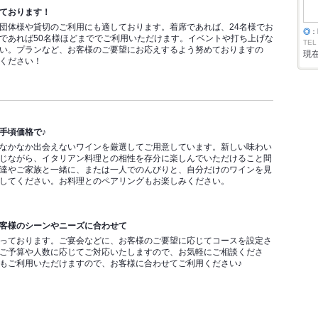
ております！
団体様や貸切のご利用にも適しております。着席であれば、24名様でお
◎
：
であれば50名様ほどまででご利用いただけます。イベントや打ち上げな
TEL
い。プランなど、お客様のご要望にお応えするよう努めておりますの
現
ください！
手頃価格で♪
なかなか出会えないワインを厳選してご用意しています。新しい味わい
じながら、イタリアン料理との相性を存分に楽しんでいただけること間
達やご家族と一緒に、または一人でのんびりと、自分だけのワインを見
してください。お料理とのペアリングもお楽しみください。
客様のシーンやニーズに合わせて
っております。ご宴会などに、お客様のご要望に応じてコースを設定さ
ご予算や人数に応じてご対応いたしますので、お気軽にご相談くださ
もご利用いただけますので、お客様に合わせてご利用ください♪