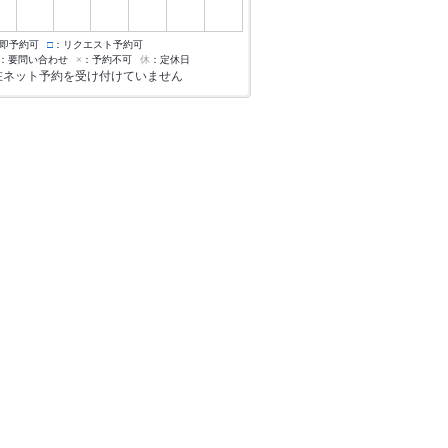
即予約可
□
：リクエスト予約可
：要問い合わせ
×
：予約不可
休
：定休日
在ネット予約を受け付けていません