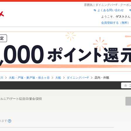
雰囲気 | ダイニングバーF - ク
よくある問い合わせ
ようこそ、
さん
ゲスト
会員登録する（無料）
奈川
大船・戸塚・東戸塚・保土ヶ谷
大船
ダイニングバーF
店内・外観
ルニア/デート/記念日/宴会/貸切
れます