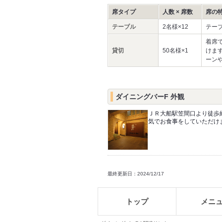
席タイプ
人数 × 席数
席の
テーブル
2名様×12
テー
着席
貸切
50名様×1
けま
ーン
ダイニングバーF 外観
ＪＲ大船駅笠間口より徒歩
気でお食事をしていただけ
最終更新日：2024/12/17
トップ
メニ