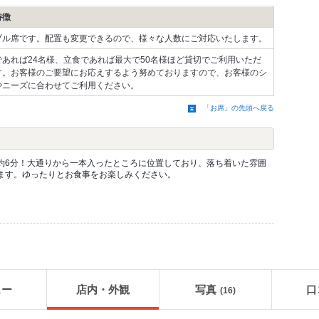
特徴
ブル席です。配置も変更できるので、様々な人数にご対応いたします。
であれば24名様、立食であれば最大で50名様ほど貸切でご利用いただ
す。お客様のご要望にお応えするよう努めておりますので、お客様のシ
やニーズに合わせてご利用ください。
「お席」の先頭へ戻る
約6分！大通りから一本入ったところに位置しており、落ち着いた雰囲
ます。ゆったりとお食事をお楽しみください。
ュー
店内・外観
写真
口
(16)