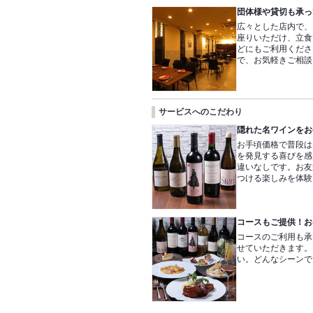
団体様や貸切も承っ
広々とした店内で、
座りいただけ、立食
どにもご利用くださ
で、お気軽きご相談
サービスへのこだわり
隠れた名ワインをお
お手頃価格で普段は
を発見する喜びを感
違いなしです。お友
つける楽しみを体験
コースもご提供！お
コースのご利用も承
せていただきます。
い。どんなシーンで