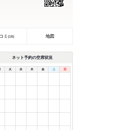
コミ
地図
(
18
)
ネット予約の空席状況
月
火
水
木
金
土
日