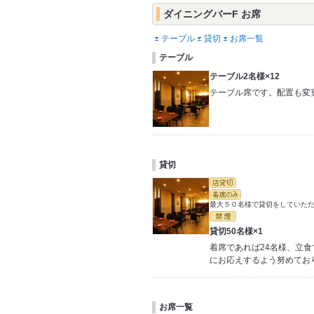
ダイニングバーF お席
テーブル
貸切
お席一覧
テーブル
テーブル2名様×12
テーブル席です。配置も変
貸切
最大５０名様で貸切をしていた
貸切50名様×1
着席であれば24名様、立
にお応えするよう努めてお
お席一覧