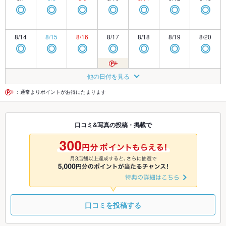
◎
◎
◎
◎
◎
◎
◎
8/14
8/15
8/16
8/17
8/18
8/19
8/20
◎
◎
◎
◎
◎
◎
◎
8/21
8/22
8/23
8/24
8/25
8/26
8/27
他の日付を見る
◎
◎
◎
◎
◎
◎
◎
：通常よりポイントがお得にたまります
8/28
8/29
8/30
8/31
9/1
9/2
9/3
口コミ&写真の投稿・掲載で
◎
◎
◎
◎
◎
◎
◎
9/4
9/5
9/6
9/7
9/8
9/9
9/10
◎
◎
◎
◎
◎
◎
◎
口コミを投稿する