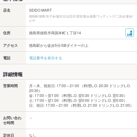
店名
SEIDO MART
徳島駅/徳島/女子会/誕生日/記念日/貸切/飲み放題/ウェディング/二次会/宴会/
ピザ
住所
徳島県徳島市両国本町１丁目14
アクセス
徳島駅から徒歩5分/SBダイナーの上
電話
電話番号を表示する
詳細情報
営業時間
月～木、祝前日: 17:00～21:00 （料理L.O. 20:30 ドリンクL.O.
20:30）
金: 17:00～翌1:00 （料理L.O. 翌0:30 ドリンクL.O. 翌0:30）
土: 17:00～翌1:00 （料理L.O. 翌0:00 ドリンクL.O. 翌0:00）
日、祝日: 17:00～21:00 （料理L.O. 21:00 ドリンクL.O. 21:00）
お問い合わ
－
せ時間
定休日
なし