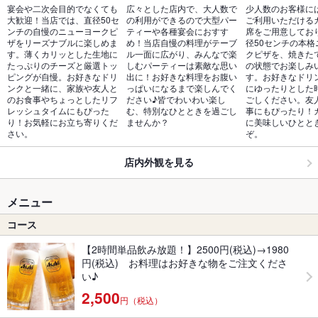
宴会や二次会目的でなくても
広々とした店内で、大人数で
少人数のお客様に
大歓迎！当店では、直径50セ
の利用ができるので大型パー
ご利用いただける
ンチの自慢のニューヨークピ
ティーや各種宴会におすす
席をご用意してお
ザをリーズナブルに楽しめま
め！当店自慢の料理がテーブ
径50センチの本格
す。薄くカリッとした生地に
ル一面に広がり、みんなで楽
クピザを、焼きた
たっぷりのチーズと厳選トッ
しむパーティーは素敵な思い
の状態でお楽しみ
ピングが自慢。お好きなドリ
出に！お好きな料理をお腹い
す。お好きなドリ
ンクと一緒に、家族や友人と
っぱいになるまで楽しんでく
にゆったりとした
のお食事やちょっとしたリフ
ださい♪皆でわいわい楽し
ごしください。友
レッシュタイムにもぴった
む、特別なひとときを過ごし
事にもぴったり！
り！お気軽にお立ち寄りくだ
ませんか？
に美味しいひとと
さい。
ぞ。
店内外観を見る
メニュー
コース
【2時間単品飲み放題！】2500円(税込)→1980
円(税込) お料理はお好きな物をご注文くださ
い♪
2,500
円（税込）