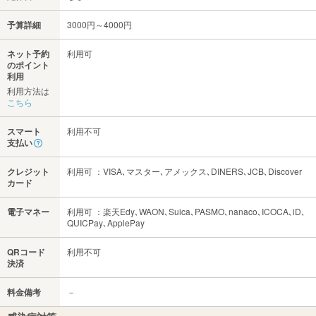
予算詳細
3000円～4000円
ネット予約
利用可
のポイント
利用
利用方法は
こちら
スマート
利用不可
支払い
クレジット
利用可 ：VISA､マスター､アメックス､DINERS､JCB､Discover
カード
電子マネー
利用可 ：楽天Edy､WAON､Suica､PASMO､nanaco､ICOCA､iD､
QUICPay､ApplePay
QRコード
利用不可
決済
料金備考
－