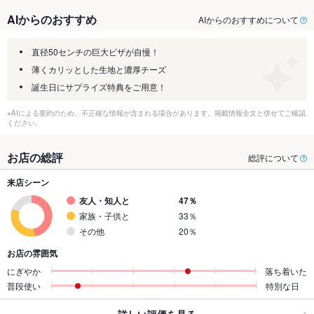
AIからのおすすめ
AIからのおすすめについて
直径50センチの巨大ピザが自慢！
薄くカリッとした生地と濃厚チーズ
誕生日にサプライズ特典をご用意！
※AIによる要約のため、不正確な情報が含まれる場合があります。掲載情報全文と併せてご確認
ください。
お店の総評
総評について
来店シーン
友人・知人と
47％
家族・子供と
33％
その他
20％
お店の雰囲気
にぎやか
落ち着いた
普段使い
特別な日