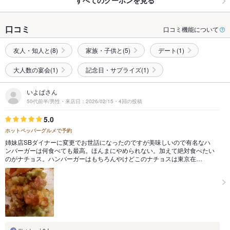
すべてのクーポンを見る
口コミ
口コミ機能について
友人・知人と(8)
家族・子供と(5)
デート(1)
大人数の宴会(1)
記念日・サプライズ(1)
いよぱさん
50代前半/男性・来店日：2026/02/15・4回の投稿
5.0
ホットペッパーグルメで予約
姉妹店SBダイナーに変更でお世話になったのですが美味しいので有名なハ
ンバーガーは何食べても最高。ほんまにやめられない。加えて絶対食べたい
のがナチョス。ハンバーガーはもちろんやけどこのナチョスは東京在…