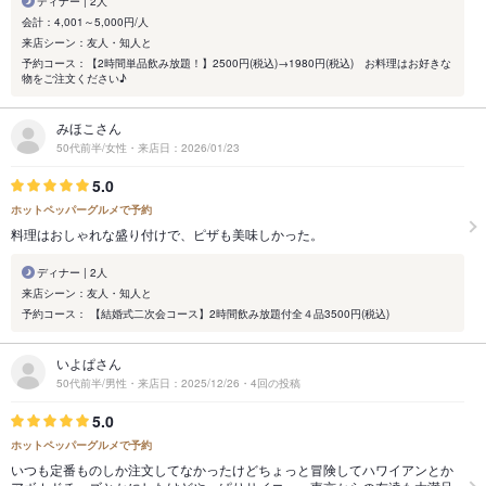
ディナー | 2人
会計：4,001～5,000円/人
来店シーン：友人・知人と
予約コース：【2時間単品飲み放題！】2500円(税込)→1980円(税込) お料理はお好きな
物をご注文ください♪
みほこさん
50代前半/女性・来店日：2026/01/23
5.0
ホットペッパーグルメで予約
料理はおしゃれな盛り付けで、ピザも美味しかった。
ディナー | 2人
来店シーン：友人・知人と
予約コース： 【結婚式二次会コース】2時間飲み放題付全４品3500円(税込)
いよぱさん
50代前半/男性・来店日：2025/12/26・4回の投稿
5.0
ホットペッパーグルメで予約
いつも定番ものしか注文してなかったけどちょっと冒険してハワイアンとか