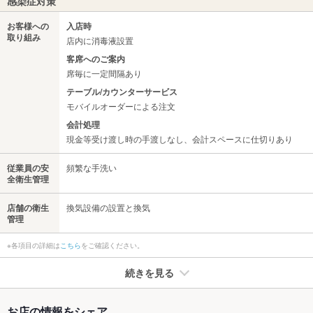
感染症対策
お客様への
入店時
取り組み
店内に消毒液設置
客席へのご案内
席毎に一定間隔あり
テーブル/カウンターサービス
モバイルオーダーによる注文
会計処理
現金等受け渡し時の手渡しなし、会計スペースに仕切りあり
従業員の安
頻繁な手洗い
全衛生管理
店舗の衛生
換気設備の設置と換気
管理
※各項目の詳細は
こちら
をご確認ください。
続きを見る
たばこ
お店の情報をシェア