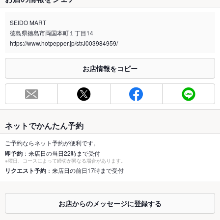
禁煙・喫煙
全席喫煙可
SEIDO MART
喫煙専用室
なし
徳島県徳島市両国本町１丁目14
https://www.hotpepper.jp/strJ003984959/
※2020年4月1日～受動喫煙対策に関する法律が施行されています。正しい情報はお店へお問い
合わせください。
お店情報をコピー
お席
総席数
30席
最大宴会収
65人(立食であれば最大65名まで可能です。)
容人数
ネットでかんたん予約
個室
なし
ご予約ならネット予約が便利です。
即予約
：来店日の当日22時まで受付
座敷
あり
※曜日、コースによって締切が異なる場合があります。
リクエスト予約
：来店日の前日17時まで受付
掘りごたつ
なし
カウンター
あり
お店からのメッセージに登録する
ソファー
なし