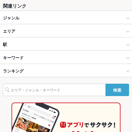
関連リンク
テラス席
なし
ジャンル
貸切
貸切可
イタリアン・フレンチ
エリア
設備
Wi-Fi
なし
イタリアン
徳島駅
駅
バリアフリ
なし
徳島市・徳島市周辺部 × イタリアン・フレンチ
徳島駅 × イタリアン・フレンチ
徳島駅
キーワード
ー
徳島市・徳島市周辺部 × イタリアン
徳島駅 × イタリアン
ランキング
フライドポテト
ソーセージ
チョリソー
ピザ
駐車場
あり ：お近くのコインパーキングをご利用ください
バンド演奏
可
徳島駅 × イタリアン・フレンチ
徳島駅 × ダイニングバー・バル
徳島のグルメランキング
検索
英語メニュ
あり
徳島駅 × イタリアン
徳島駅 × スペインバル・イタリアンバール
徳島のイタリアン・フレンチランキング
ー
ダイニングバー・バル
徳島
徳島のイタリアンランキング
その他設備
－
その他
スペインバル・イタリアンバール
徳島 × イタリアン・フレンチ
徳島市・徳島市周辺部のグルメランキング