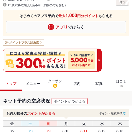
20歳未満の方は入店不可（同伴の方も含む）
1,000
はじめてのアプリ予約で
最大
円分ポイント
もらえる
アプリ
でひらく
ポイントプラス
対象店
クーポン
口コミ
トップ
メニュー
店内
写真
6
16
ネット予約の空席状況
ポイントがつかえる
予約人数分の
ポイントがたまる
ポイント注意事項
金
土
日
月
火
水
木
8/7
8/8
8/9
8/10
8/11
8/12
8/13