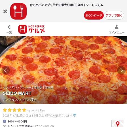
はじめてのアプリ予約で最大
1,000円分ポイントもらえる
ダウンロード
アプリで開く
一覧
マイメニュー
イタリアン・フレンチ | 徳島駅 | 徳島県
SEIDO MART
アメリカンスタイルの宴会
-
16
口コミ
件
2026年1月以降の口コミ5件以上で評点が表示されます
3001～4000円
ただいま営業時間外
17:00～翌1:00