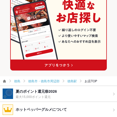
飲み放題
あり
徳島市・徳島市周辺部 × ダイニングバー・バル
徳島 × イタリアン
徳島市・徳島市周辺部のイタリアン・フレンチランキング
食べ放題
なし
徳島市・徳島市周辺部 × スペインバル・イタリアンバール
徳島 × ダイニングバー・バル
徳島市・徳島市周辺部のイタリアンランキング
お子様連れ
お子様連れ不可
徳島駅 × ダイニングバー・バル
徳島 × スペインバル・イタリアンバール
徳島駅のグルメランキング
ウェディン
二次会利用や各種宴会にもご利用いただけますので貸切の際は
グパーティ
ご連絡ください。
徳島駅 × スペインバル・イタリアンバール
徳島駅のイタリアン・フレンチランキング
ー二次会
徳島駅のイタリアンランキング
お祝い・サ
可
プライズ対
応
ライブショ
あり
ー
徳島
徳島市・徳島市周辺部
徳島駅
お店TOP
備考
－
夏のポイント還元祭2026
最大15,000ポイント還元
ホットペッパーグルメについて